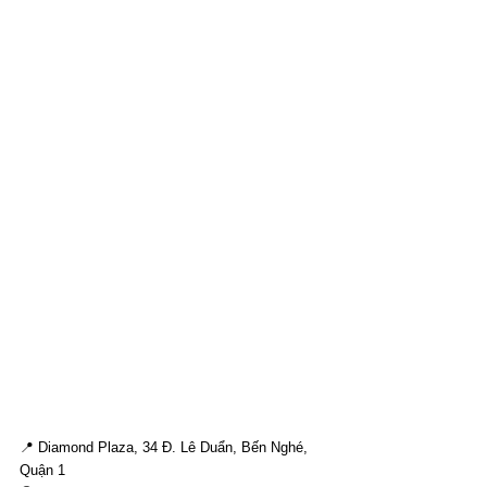
📍 Diamond Plaza, 34 Đ. Lê Duẩn, Bến Nghé, 
Quận 1