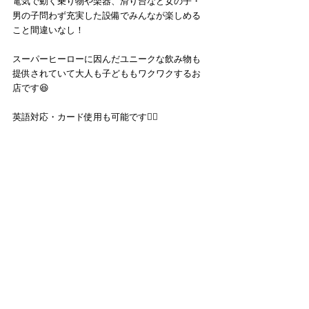
電気で動く乗り物や楽器、滑り台など女の子・
男の子問わず充実した設備でみんなが楽しめる
こと間違いなし！
スーパーヒーローに因んだユニークな飲み物も
提供されていて大人も子どももワクワクするお
店です😆
英語対応・カード使用も可能です🙆‍♀️