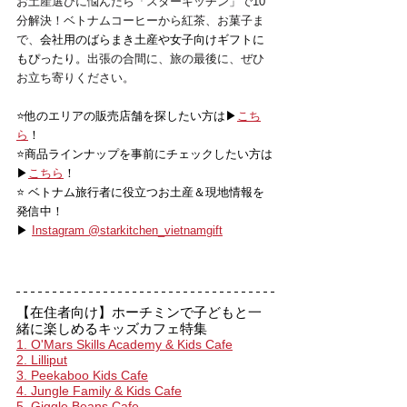
お土産選びに悩んだら「スターキッチン」で10
分解決！ベトナムコーヒーから紅茶、お菓子ま
で、
会社用のばらまき土産や女子向けギフトに
もぴったり。
出張の合間に、旅の最後に、ぜひ
お立ち寄りください。
⭐️他のエリアの販売店舗を探したい方は▶
こち
ら
！
⭐️商品ラインナップを事前にチェックしたい方は
▶
こちら
！
⭐️ ベトナム旅行者に役立つお土産＆現地情報を
発信中！
▶ 
Instagram @starkitchen_vietnamgift
【在住者向け】ホーチミンで子どもと一
緒に楽しめるキッズカフェ特集
1. O'Mars Skills Academy & Kids Cafe
2. Lilliput
3. Peekaboo Kids Cafe
4. Jungle Family & Kids Cafe
5. Giggle Beans Cafe