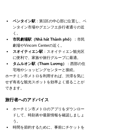
ベンタイン駅
：第1区の中心部に位置し、ベ
ンタイン市場やグエンフエ歩行者通りの近
く。
市民劇場駅（Nhà hát Thành phố）
：市民
劇場やVincom Centerの近く。
スオイティエン駅
：スオイティエン観光区
に便利で、家族や旅行グループに最適。
タムルオン駅（Tham Lương）
：西部の住
宅地やショッピングセンターと接続。
ホーチミン市メトロを利用すれば、渋滞を気に
せず有名な観光スポットを効率よく巡ることが
できます。
旅行者へのアドバイス
ホーチミン市メトロのアプリをダウンロー
ドして、時刻表や最新情報を確認しましょ
う。
時間を節約するために、事前にチケットを