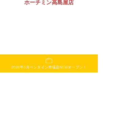
ホーチミン高島屋店
2026年5月ベンタイン市場店NEWオープン！
ホーチミン中心地・高島屋地下2階フロ
ア
ドンコイ通りやベンタイン市場から徒歩