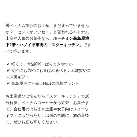
🎁
ベトナム旅行のお土産、まだ迷っていません
か？「センスがいいね！」と言われる
ベトナム
土産や人気のお菓子
なら
、ホーチミン高島屋地
下2階・ハノイ旧市街の「スターキッチン」
です
べて揃います。
 ✔ 軽くて、常温OK・ばらまきやすい
 ✔ 女性にも男性にも喜ばれる
ベトナム雑貨やコ
スメ風ギフト
 ✔ 高島屋ギフト売上No.1の信頼ブランド！
お土産選びに悩んだら「スターキッチン」で10
分解決。ベトナムコーヒーから紅茶、お菓子ま
で、
会社用のばらまき土産や女子向けスイーツ
ギフトにもぴったり。
出張の合間に、旅の最後
に、ぜひお立ち寄りください。