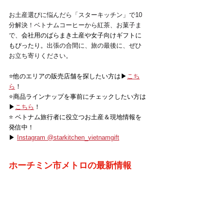
お土産選びに悩んだら「スターキッチン」で10
分解決！ベトナムコーヒーから紅茶、お菓子ま
で、
会社用のばらまき土産や女子向けギフトに
もぴったり。
出張の合間に、旅の最後に、ぜひ
お立ち寄りください。
⭐️他のエリアの販売店舗を探したい方は▶
こち
ら
！
⭐️商品ラインナップを事前にチェックしたい方は
▶
こちら
！
⭐️ ベトナム旅行者に役立つお土産＆現地情報を
発信中！
▶ 
Instagram @starkitchen_vietnamgift
ホーチミン市メトロの最新情報