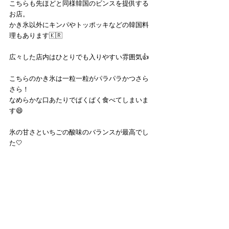
こちらも先ほどと同様韓国のビンスを提供する
お店。
かき氷以外にキンパやトッポッキなどの韓国料
理もあります🇰🇷
広々した店内はひとりでも入りやすい雰囲気👍
こちらのかき氷は一粒一粒がパラパラかつさら
さら！
なめらかな口あたりでぱくぱく食べてしまいま
す😄
氷の甘さといちごの酸味のバランスが最高でし
た🤍