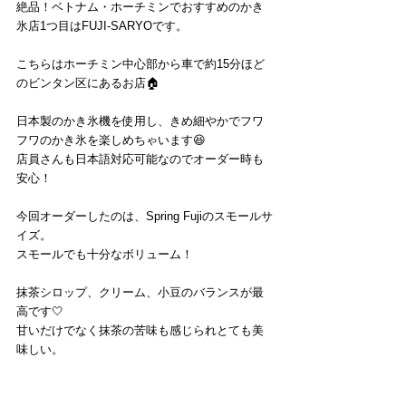
絶品！ベトナム・ホーチミンでおすすめのかき
氷店1つ目はFUJI-SARYOです。
こちらはホーチミン中心部から車で約15分ほど
のビンタン区にあるお店🏠
日本製のかき氷機を使用し、きめ細やかでフワ
フワのかき氷を楽しめちゃいます😆
店員さんも日本語対応可能なのでオーダー時も
安心！
今回オーダーしたのは、Spring Fujiのスモールサ
イズ。
スモールでも十分なボリューム！
抹茶シロップ、クリーム、小豆のバランスが最
高です🤍
甘いだけでなく抹茶の苦味も感じられとても美
味しい。