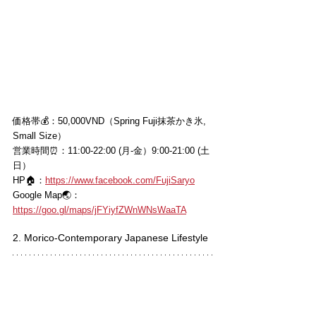
価格帯💰：50,000VND（Spring Fuji抹茶かき氷, 
Small Size）
営業時間⏰：11:00-22:00 (月-金）9:00-21:00 (土
日）
HP🏠：
https://www.facebook.com/FujiSaryo
Google Map🌏：
https://goo.gl/maps/jFYiyfZWnWNsWaaTA
2. Morico-Contemporary Japanese Lifestyle