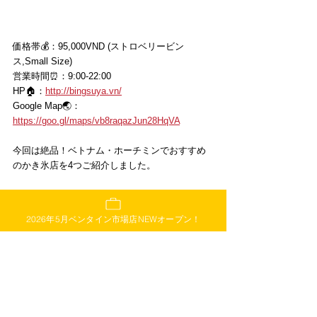
価格帯💰：95,000VND (ストロベリービン
ス,Small Size)
営業時間⏰：9:00-22:00
HP🏠：
http://bingsuya.vn/
Google Map🌏：
https://goo.gl/maps/vb8raqazJun28HqVA
今回は絶品！ベトナム・ホーチミンでおすすめ
のかき氷店を4つご紹介しました。
ベトナム生活でもたまには日本風のかき氷が食
べたい！そんなときもありますよね！
2026年5月ベンタイン市場店NEWオープン！
今回ご紹介した抹茶かき氷はもちろん、韓国風
のビンスも絶品なので是非参考にしてみて下さ
い🙌
日本人観光客に選ばれた定番ギフ