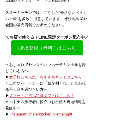
全国のファミリーマートでも販売中！
スターキッチンでは、こうした“外さないベトナ
ム土産”を多数ご用意しています。ぜひ高島屋や
全国の販売店舗でお求めください。
＼お店で使える！LINE限定クーポン配布中／
LINE登録（無料）はこちら
⭐️ おしゃれでセンスのいいホーチミン土産を探
している方へ
▶
女子旅にも人気！おすすめギフトはこちら！
⭐️ 上司やパートナーに「気が利くね」と言われ
る手土産を選びたい方へ
▶
スマートに選ぶ定番ギフトはこちら！
⭐️ ベトナム旅行者に役立つお土産＆現地情報を
発信中！
▶ 
Instagram @starkitchen_vietnamgift