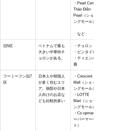
・Pearl Center 
Thảo Điền 
Pearl（ショッピ
ングモール）
　など
旧5区
ベトナムで最も
・チョロン
大きい中華街チ
・ビンタイ市場
ョロンがある。
・ティエンハウ
廟
フーミーフン旧7
日本人や韓国人
・Crescent 
区
が多く住むエリ
Mall（ショッピ
ア。病院や日本
ングモール）
人向けのお店な
・LOTTE 
ども比較的多い
Mart（ショッピ
ングモール）
・Co.opmart（ス
ーパーマーケッ
ト）