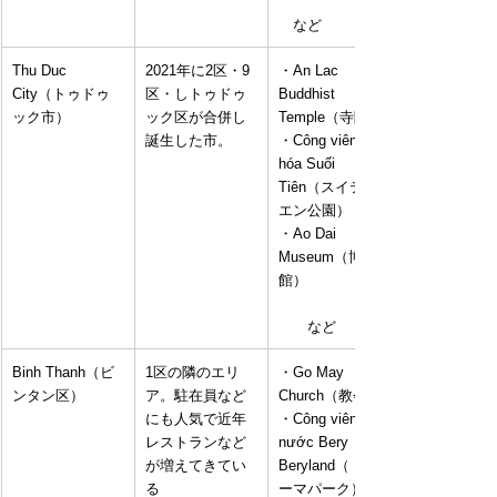
　など
Thu Duc 
2021年に2区・9
・An Lac 
City（トゥドゥ
区・しトゥドゥ
Buddhist 
ック市）
ック区が合併し
Temple（寺院）
誕生した市。
・Công viên văn 
hóa Suối 
Tiên（スイティ
エン公園）
・Ao Dai 
Museum（博物
館）
　　など
Binh Thanh（ビ
1区の隣のエリ
・Go May 
ンタン区）
ア。駐在員など
Church（教会）
にも人気で近年
・Công viên 
レストランなど
nước Bery  
が増えてきてい
Beryland（（テ
る
ーマパーク）