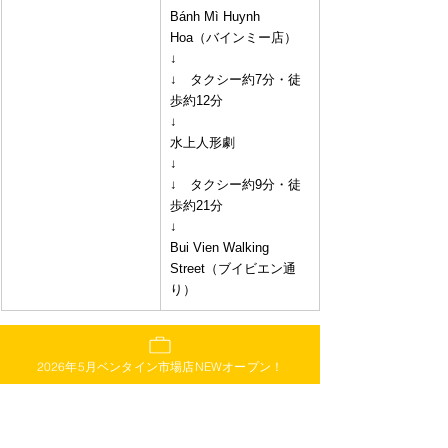
Bánh Mì Huynh 
Hoa（バインミー店）
↓
↓　タクシー約7分・徒
歩約12分
↓
水上人形劇
↓
↓　タクシー約9分・徒
歩約21分
↓
Bui Vien Walking 
Street（ブイビエン通
り）
ホーチミン市内には美味しいレストランやカフ
ェも豊富にあるので、気になるお店を事前に調
2026年5月ベンタイン市場店NEWオープン！
べておくのがおすすめ。MAISON MAROUや
Pizza 4P'sはとても人気なので現地を訪れたらぜ
ひ立ち寄りたいスポットです。