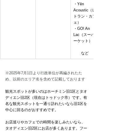
・Yên 
Acoustic（レス
トラン・カフ
ェ）
・GO! An 
Lac（スーパーマ
ーケット）
　　など
※2025年7月1日より行政単位が再編されたた
め、以前のエリア名を含めて記載しております
観光スポットが多いのはホーチミン旧1区とタオ
ディエン旧2区（現在はトゥドック市）です。有
名な観光スポットを一通り訪れたいなら旧1区を
中心に回るのがおすすめです。
お店巡りやカフェでの時間を楽しみたいなら、
タオディエン旧2区にお店が多くあります。フー