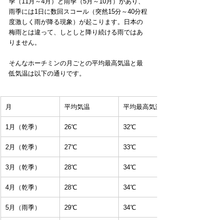
季（11月～4月）と雨季（5月～10月）があり、
雨季には1日に数回スコール（突然15分～40分程
度激しく雨が降る現象）が起こります。日本の
梅雨とは違って、しとしと降り続ける雨ではあ
りません。
そんなホーチミンの月ごとの平均最高気温と最
低気温は以下の通りです。
月
平均気温
平均最高気温
1月（乾季）
26℃
32℃
2月（乾季）
27℃
33℃
3月（乾季）
28℃
34℃
4月（乾季）
28℃
34℃
5月（雨季）
29℃
34℃