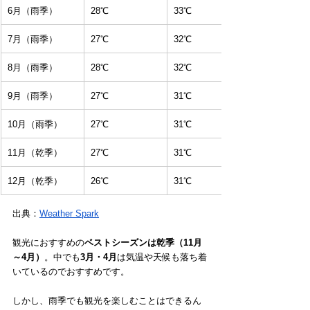
6月（雨季）
28℃
33℃
7月（雨季）
27℃
32℃
8月（雨季）
28℃
32℃
9月（雨季）
27℃
31℃
10月（雨季）
27℃
31℃
11月（乾季）
27℃
31℃
12月（乾季）
26℃
31℃
出典：
Weather Spark
観光におすすめの
ベストシーズンは乾季（11月
～4月）
。中でも
3月・4月
は気温や天候も落ち着
いているのでおすすめです。
しかし、雨季でも観光を楽しむことはできるん