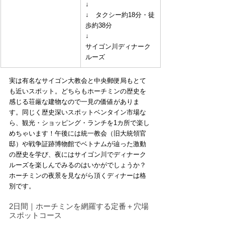
↓
↓　タクシー約18分・徒
歩約38分
↓
サイゴン川ディナーク
ルーズ
実は有名なサイゴン大教会と中央郵便局もとて
も近いスポット。どちらもホーチミンの歴史を
感じる荘厳な建物なので一見の価値がありま
す。同じく歴史深いスポットベンタイン市場な
ら、観光・ショッピング・ランチを1カ所で楽し
めちゃいます！午後には統一教会（旧大統領官
邸）や戦争証跡博物館でベトナムが辿った激動
の歴史を学び、夜にはサイゴン川でディナーク
ルーズを楽しんでみるのはいかがでしょうか？
ホーチミンの夜景を見ながら頂くディナーは格
別です。
2日間｜ホーチミンを網羅する定番＋穴場
スポットコース