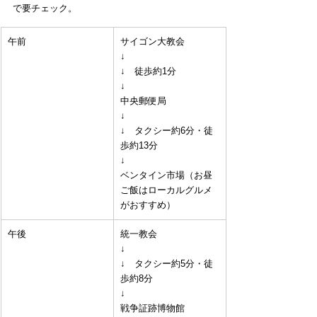
で要チェック。
午前
サイゴン大教会
↓
↓　徒歩約1分
↓
中央郵便局
↓
↓　タクシー約6分・徒
歩約13分
↓
ベンタイン市場（お昼
ご飯はローカルグルメ
がおすすめ）
午後
統一教会
↓
↓　タクシー約5分・徒
歩約8分
↓
戦争証跡博物館