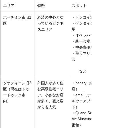
エリア
特徴
スポット
ホーチミン市旧1
経済の中心とな
・ドンコイ通り
区
っているビジネ
・ベンタイン市
スエリア
場
・オペラハウス
・統一会堂
・中央郵便局
・聖母マリア教
会
　　など
タオディエン旧2
外国人が多く住
・hansry（雑貨
区（現在はトゥ
む高級住宅エリ
店）
ードゥック市
ア。小さなお店
・amai（テーブ
内）
が多く、観光客
ルウェアブラン
からも人気
ド）
・Quang San 
Art Museum（美
術館）