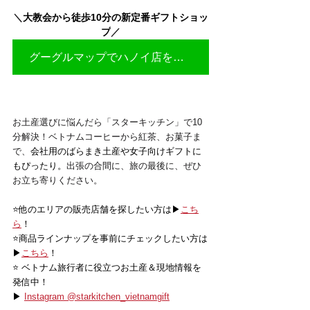
＼
大教会から徒歩10分の新定番ギフトショッ
プ
／
グーグルマップでハノイ店を見る▶
お土産選びに悩んだら「スターキッチン」で10
分解決！ベトナムコーヒーから紅茶、お菓子ま
で、
会社用のばらまき土産や女子向けギフトに
もぴったり。
出張の合間に、旅の最後に、ぜひ
お立ち寄りください。
⭐️他のエリアの販売店舗を探したい方は▶
こち
ら
！
⭐️商品ラインナップを事前にチェックしたい方は
▶
こちら
！
⭐️ ベトナム旅行者に役立つお土産＆現地情報を
発信中！
▶ 
Instagram @starkitchen_vietnamgift