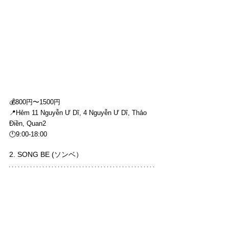
💰800円〜1500円
📍Hẻm 11 Nguyễn Ư Dĩ, 4 Nguyễn Ư Dĩ, Thảo 
Điền, Quan2
🕛9:00-18:00
2. SONG BE (ソンベ）