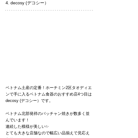
4. decosy (デコシー）
ベトナム土産の定番！ホーチミン2区タオディエ
ンで手に入るベトナム食器のおすすめ店4つ目は
decosy (デコシー）です。
ベトナム北部発祥のバッチャン焼きが数多く並
んでいます！
連続した模様が美しい✨
とても大きな店舗なので幅広い品揃えで見応え