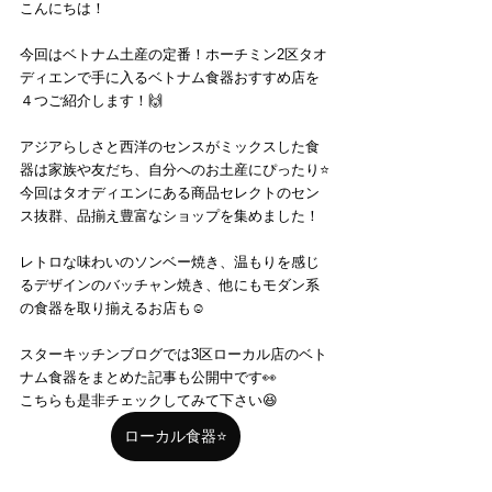
こんにちは！
今回はベトナム土産の定番！ホーチミン2区タオ
ディエンで手に入るベトナム食器おすすめ店を
４つご紹介します！🙌
アジアらしさと西洋のセンスがミックスした食
器は家族や友だち、自分へのお土産にぴったり⭐️
今回はタオディエンにある商品セレクトのセン
ス抜群、品揃え豊富なショップを集めました！
レトロな味わいのソンベー焼き、温もりを感じ
るデザインのバッチャン焼き、他にもモダン系
の食器を取り揃えるお店も☺️
スターキッチンブログでは3区ローカル店のベト
ナム食器をまとめた記事も公開中です👀
こちらも是非チェックしてみて下さい😆
ローカル食器⭐️