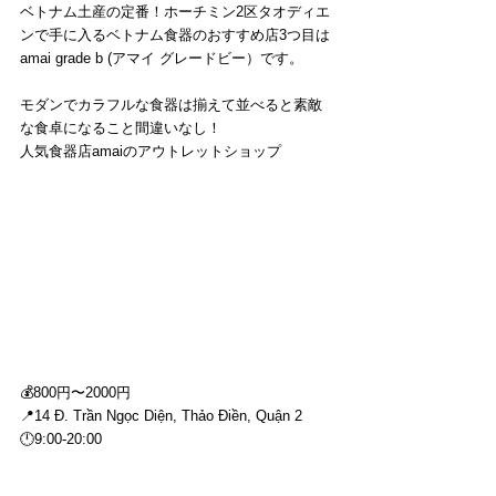
ベトナム土産の定番！ホーチミン2区タオディエ
ンで手に入るベトナム食器のおすすめ店3つ目は
amai grade b (アマイ グレードビー）です。
モダンでカラフルな食器は揃えて並べると素敵
な食卓になること間違いなし！
人気食器店amaiのアウトレットショップ
💰800円〜2000円
📍14 Đ. Trần Ngọc Diện, Thảo Điền, Quận 2
🕛9:00-20:00