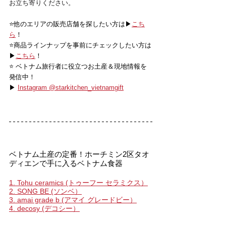
お立ち寄りください。
⭐️他のエリアの販売店舗を探したい方は▶
こち
ら
！
⭐️商品ラインナップを事前にチェックしたい方は
▶
こちら
！
⭐️ ベトナム旅行者に役立つお土産＆現地情報を
発信中！
▶ 
Instagram @starkitchen_vietnamgift
ベトナム土産の定番！ホーチミン2区タオ
ディエンで手に入るベトナム食器
1. Tohu ceramics (トゥーフー セラミクス）
2. SONG BE (ソンベ）
3. amai grade b (アマイ グレードビー）
4. decosy (デコシー）