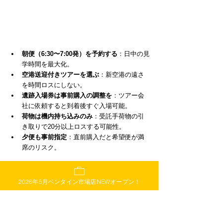
朝便（6:30〜7:00発）を予約する
：日中の見
学時間を最大化。
空港送迎付きツアーを選ぶ
：新空港の遠さ
を時間ロスにしない。
遺跡入場券は事前購入の調整を
：ツアー会
社に依頼すると到着後すぐ入場可能。
荷物は機内持ち込みのみ
：受託手荷物の引
き取りで20分以上ロスする可能性。
夕便も事前指定
：直前購入だと希望便が満
席のリスク。
ホーチミン出発前にスターキッチ
ンでお土産を確保
2026年5月ベンタイン市場店NEWオープン！