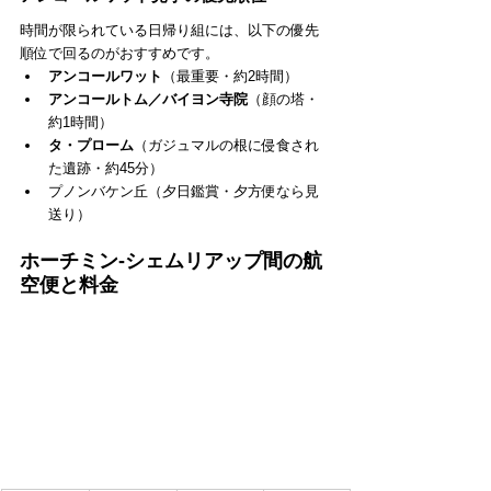
時間が限られている日帰り組には、以下の優先
順位で回るのがおすすめです。
アンコールワット
（最重要・約2時間）
アンコールトム／バイヨン寺院
（顔の塔・
約1時間）
タ・プローム
（ガジュマルの根に侵食され
た遺跡・約45分）
プノンバケン丘（夕日鑑賞・夕方便なら見
送り）
ホーチミン-シェムリアップ間の航
空便と料金