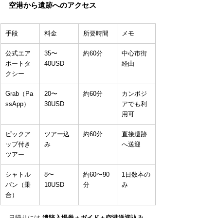
空港から遺跡へのアクセス
手段
料金
所要時間
メモ
公式エア
35〜
約60分
中心市街
ポートタ
40USD
経由
クシー
Grab（Pa
20〜
約60分
カンボジ
ssApp）
30USD
アでも利
用可
ピックア
ツアー込
約60分
直接遺跡
ップ付き
み
へ送迎
ツアー
シャトル
8〜
約60〜90
1日数本の
バン（乗
10USD
分
み
合）
日帰りには 
遺跡入場券＋ガイド＋空港送迎込み