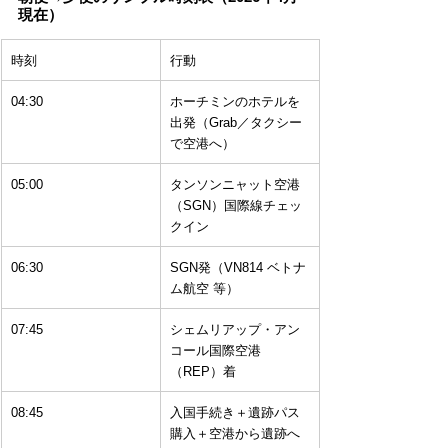
現在）
時刻
行動
04:30
ホーチミンのホテルを
出発（Grab／タクシー
で空港へ）
05:00
タンソンニャット空港
（SGN）国際線チェッ
クイン
06:30
SGN発（VN814 ベトナ
ム航空 等）
07:45
シェムリアップ・アン
コール国際空港
（REP）着
08:45
入国手続き＋遺跡パス
購入＋空港から遺跡へ