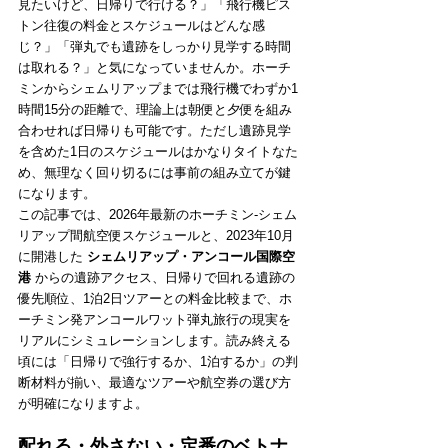
見たいけど、日帰りで行ける？」「飛行機ピス
トン往復の料金とスケジュールはどんな感
じ？」「弾丸でも遺跡をしっかり見学する時間
は取れる？」と気になっていませんか。ホーチ
ミンからシェムリアップまでは飛行機でわずか1
時間15分の距離で、理論上は朝便と夕便を組み
合わせれば日帰りも可能です。ただし遺跡見学
を含めた1日のスケジュールはかなりタイトなた
め、無理なく回り切るには事前の組み立てが鍵
になります。
この記事では、2026年最新のホーチミン-シェム
リアップ間航空便スケジュールと、2023年10月
に開港した 
シェムリアップ・アンコール国際空
港
 からの遺跡アクセス、日帰りで回れる遺跡の
優先順位、1泊2日ツアーとの料金比較まで、ホ
ーチミン発アンコールワット弾丸旅行の現実を
リアルにシミュレーションします。読み終える
頃には「日帰りで強行するか、1泊するか」の判
断材料が揃い、最適なツアーや航空券の選び方
が明確になりますよ。
配れる・外さない・定番のベトナ