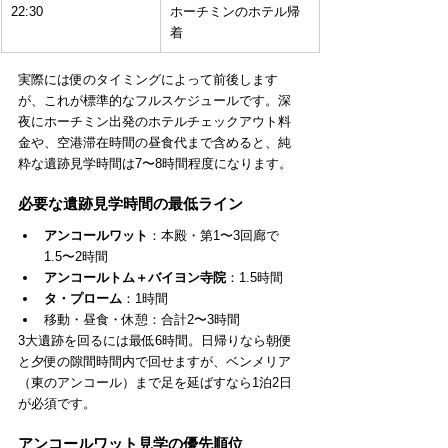
22:30
ホーチミンのホテル帰
着
実際には便のタイミングによって前後します
が、これが標準的なフルスケジュールです。深
夜にホーチミン出発のホテルチェックアウト料
金や、空港滞在時間の昼食代まで含めると、純
粋な遺跡見学時間は7〜8時間程度になります。
必要な遺跡見学時間の最低ライン
アンコールワット
：本殿・第1〜3回廊で
1.5〜2時間
アンコールトム＋バイヨン寺院
：1.5時間
タ・プローム
：1時間
移動・昼食・休憩：合計2〜3時間
3大遺跡を回るには最低6時間。日帰りなら朝便
と夕便の隙間時間内で回せますが、ベンメリア
（東のアンコール）まで足を延ばすなら1泊2日
が必須です。
アンコールワット見学の優先順位