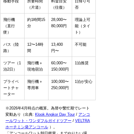
移動手段
所要時間
料金目安
日帰り可
（片道）
（往復）
否
飛行機
約1時間15
28,000〜
理論上可
（直行
分
80,000円
能（タイ
便）
ト）
バス（陸
12〜14時
13,400
不可能
路）
間
円〜
ツアー（1
飛行機＋
60,000〜
1泊推奨
泊2日）
現地宿泊
150,000円
プライベ
飛行機＋
100,000〜
1泊が安心
ートチャ
専用車
250,000円
ーター
※2026年4月時点の概算。為替や繁忙期でレート
変動あり（出典: 
Klook Angkor Day Tour
 / 
アンコ
ールワット・ワンダフルガイドツアー
 / 
VELTRA
ホーチミン発アンコール
 ）。
「アンコールワット朝日鑑賞」までやりたい場