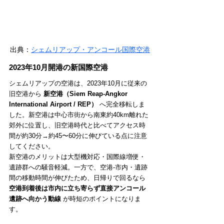
出典：
シェムリアップ・アンコール国際空港
2023年10月開港の新国際空港
シェムリアップの空港は、2023年10月に従来の
旧空港から 
新空港（Siem Reap-Angkor 
International Airport / REP）
 へ完全移転しま
した。新空港は中心市街から南東約40km離れた
郊外に位置し、旧空港時代と比べてアクセス時
間が約30分→約45〜60分に伸びている点に注意
してください。
新空港のメリットは大型機対応・国際線増便・
遺跡群への騒音軽減。一方で、空港-市内・遺跡
間の移動時間が伸びたため、日帰りで回るなら 
空港到着後は市内に立ち寄らず直接アンコール
遺跡へ向かう動線
 が時短のポイントになりま
す。