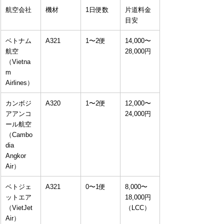
航空会社
機材
1日便数
片道料金
目安
ベトナム
A321
1〜2便
14,000〜
航空
28,000円
（Vietna
m 
Airlines）
カンボジ
A320
1〜2便
12,000〜
アアンコ
24,000円
ール航空
（Cambo
dia 
Angkor 
Air）
ベトジェ
A321
0〜1便
8,000〜
ットエア
18,000円
（VietJet 
（LCC）
Air）