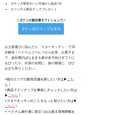
ダナン大聖堂やハン市場から徒歩7分
オリジナル限定グッズプレゼント
＼ダナンの新定番ギフトショップ／
ダナン店のマップを見る
お土産選びに悩んだら「スターキッチン」で10
分解決！ベトナムコーヒーから紅茶、お菓子ま
で、
会社用のばらまき土産や女子向けギフトに
もぴったり。
出張の合間に、旅の最後に、ぜひ
お立ち寄りください。
⭐️他のエリアの販売店舗を探したい方は▶
こち
ら
！
⭐️商品ラインナップを事前にチェックしたい方は
▶
こちら
！
⭐️スターキッチンのことをもっと知りたい方は▶
こちら
！
⭐️ ベトナム旅行者に役立つお土産＆現地情報を