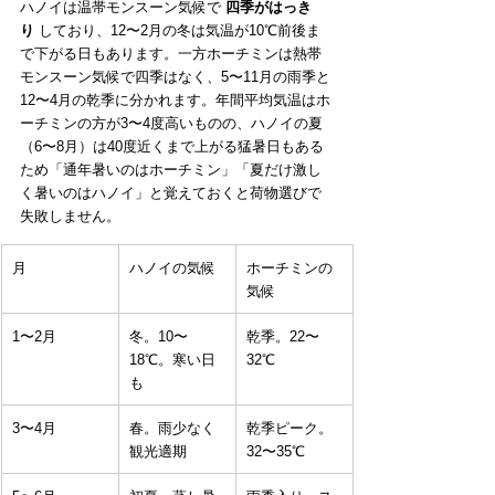
ハノイは温帯モンスーン気候で 
四季がはっき
り
 しており、12〜2月の冬は気温が10℃前後ま
で下がる日もあります。一方ホーチミンは熱帯
モンスーン気候で四季はなく、5〜11月の雨季と
12〜4月の乾季に分かれます。年間平均気温はホ
ーチミンの方が3〜4度高いものの、ハノイの夏
（6〜8月）は40度近くまで上がる猛暑日もある
ため「通年暑いのはホーチミン」「夏だけ激し
く暑いのはハノイ」と覚えておくと荷物選びで
失敗しません。
月
ハノイの気候
ホーチミンの
気候
1〜2月
冬。10〜
乾季。22〜
18℃。寒い日
32℃
も
3〜4月
春。雨少なく
乾季ピーク。
観光適期
32〜35℃