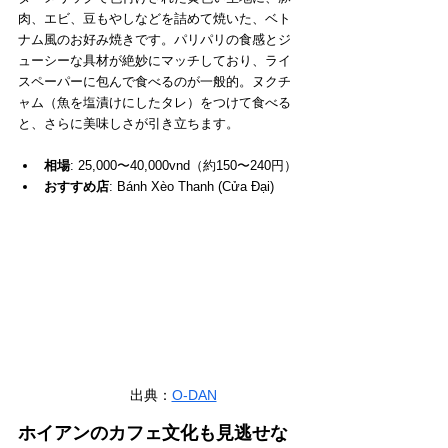
肉、エビ、豆もやしなどを詰めて焼いた、ベト
ナム風のお好み焼きです。パリパリの食感とジ
ューシーな具材が絶妙にマッチしており、ライ
スペーパーに包んで食べるのが一般的。ヌクチ
ャム（魚を塩漬けにしたタレ）をつけて食べる
と、さらに美味しさが引き立ちます。
相場
: 25,000〜40,000vnd（約150〜240円）
おすすめ店
: Bánh Xèo Thanh (Cửa Đại)
出典：
O-DAN
ホイアンのカフェ文化も見逃せな