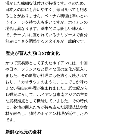
活かした繊細な味付けが特徴です。そのため、
日本人の口にも合いやすく、毎日食べても飽き
ることがありません。ベトナム料理は辛いとい
うイメージを持つ人も多いですが、ホイアンの
場合は異なります。基本的には優しい味わい
で、テーブルに置かれているチリソースで自分
好みに辛さを調整するスタイルが一般的です。
歴史が育んだ独自の食文化
かつて貿易港として栄えたホイアンには、中国
や日本、フランスなど様々な国の文化が流入し
ました。その影響が料理にも色濃く反映されて
おり、「カオラウ」のように、ここでしか味わ
えない独自の料理が生まれました。15世紀から
19世紀にかけて、ホイアンは東南アジアの主要
な貿易拠点として機能していました。その時代
に、各地の商人たちが持ち込んだ調理技法や食
材が融合し、独特のホイアン料理が誕生したの
です。
新鮮な地元の食材