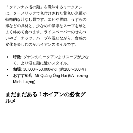
「クアンナム省の麺」を意味するミークアン
は、ターメリックで色付けされた黄色い米麺が
特徴的な汁なし麺です。エビや豚肉、うずらの
卵などの具材と、少なめの濃厚なスープを麺と
よく絡めて食べます。ライスペーパーのせんべ
いやピーナッツ、ハーブを混ぜながら、食感の
変化を楽しむのがホイアンスタイルです。
特徴
: ダナンのミークアンよりスープが少な
く、より混ぜ麺に近いスタイル。
相場
: 30,000〜50,000vnd（約180〜300円）
おすすめ店
: Mì Quảng Ông Hai (6A Trương 
Minh Lượng)
まだまだある！ホイアンの必食グ
ルメ