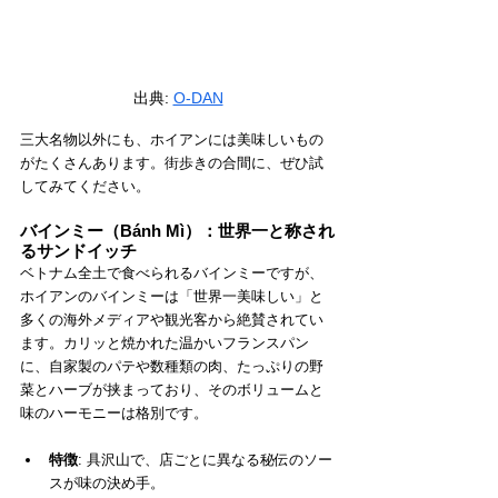
出典: 
O-DAN
三大名物以外にも、ホイアンには美味しいもの
がたくさんあります。街歩きの合間に、ぜひ試
してみてください。
バインミー（Bánh Mì）：世界一と称され
るサンドイッチ
ベトナム全土で食べられるバインミーですが、
ホイアンのバインミーは「世界一美味しい」と
多くの海外メディアや観光客から絶賛されてい
ます。カリッと焼かれた温かいフランスパン
に、自家製のパテや数種類の肉、たっぷりの野
菜とハーブが挟まっており、そのボリュームと
味のハーモニーは格別です。
特徴
: 具沢山で、店ごとに異なる秘伝のソー
スが味の決め手。