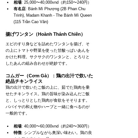
相場
: 25,000〜40,000vnd（約150〜240円）
有名店
: Bánh Mì Phượng (2B Phan Chu 
Trinh), Madam Khanh - The Bánh Mì Queen 
(115 Trần Cao Vân)
揚げワンタン（Hoành Thánh Chiên）
エビのすり身などを詰めたワンタンを揚げ、そ
の上にトマトや野菜を使った甘酸っぱいあんを
かけた料理。サクサクのワンタンと、とろりと
したあんの組み合わせが絶妙です。
コムガー（Cơm Gà）：鶏の出汁で炊いた
絶品チキンライス
鶏の出汁で炊いたご飯の上に、茹でた鶏肉を乗
せたチキンライス。鶏の旨味が染み込んだご飯
と、しっとりとした鶏肉が食欲をそそります。
パパイヤの和え物やハーブと一緒に食べるのが
一般的です。
相場
: 40,000〜60,000vnd（約240〜360円）
特徴
: シンプルながら奥深い味わい。鶏の良