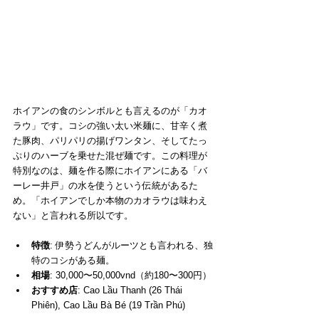
ホイアンの食のシンボルとも言えるのが「カオ
ラウ」です。コシの強い太い米麺に、甘辛く煮
た豚肉、パリパリの揚げワンタン、そしてたっ
ぷりのハーブを乗せた混ぜ麺です。この料理が
特別なのは、麺を作る際にホイアンにある「バ
ーレー井戸」の水を使うという伝統があるた
め。「ホイアンでしか本物のカオラウは味わえ
ない」と言われる所以です。
特徴
: 伊勢うどんがルーツとも言われる、独
特のコシがある麺。
相場
: 30,000〜50,000vnd（約180〜300円）
おすすめ店
: Cao Lầu Thanh (26 Thái 
Phiên), Cao Lầu Bà Bé (19 Trần Phú)