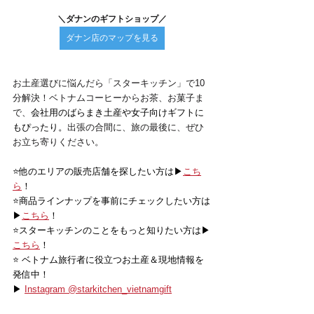
＼ダナンのギフトショップ／
ダナン店のマップを見る
お土産選びに悩んだら「スターキッチン」で10
分解決！ベトナムコーヒーからお茶、お菓子ま
で、
会社用のばらまき土産や女子向けギフトに
もぴったり。
出張の合間に、旅の最後に、ぜひ
お立ち寄りください。
⭐️他のエリアの販売店舗を探したい方は▶
こち
ら
！
⭐️商品ラインナップを事前にチェックしたい方は
▶
こちら
！
⭐️スターキッチンのことをもっと知りたい方は▶
こちら
！
⭐️ ベトナム旅行者に役立つお土産＆現地情報を
発信中！
▶ 
Instagram @starkitchen_vietnamgift