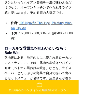
タンといったホイアン名物を一度に味わえるだ
けでなく、オープンキッチンで作られるライブ
感も楽しめます。予約必須の人気店です。
住所
: 
106 Nguyễn Thái Học, Phường Minh 
An, Hội An
予算
: 150,000〜300,000vnd（約900〜1,800
円）
ローカルな雰囲気を味わいたいなら：
Bale Well
路地裏にある、地元の人にも愛されるローカル
レストラン。ここでは、豚肉の串焼きやバイン
セオ（ベトナム風お好み焼き）などを、ライス
ペーパーとたっぷりの野菜で自分で巻いて食べ
るセットメニューが名物です。店員さんが巻き
方を教えてくれるので、初めてでも安心。お腹
いっぱい食べたいときにおすすめです。
2026年5月ベンタイン市場店NEWオープン！
住所
: 
45/51 Trần Hưng Đạo, Phường Minh 
An, Hội An
予算
: 120,000vnd（約720円）のセットメニ