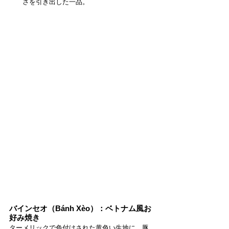
さを引き出した一品。
バインセオ（Bánh Xèo）：ベトナム風お
好み焼き
ターメリックで色付けされた黄色い生地に、豚