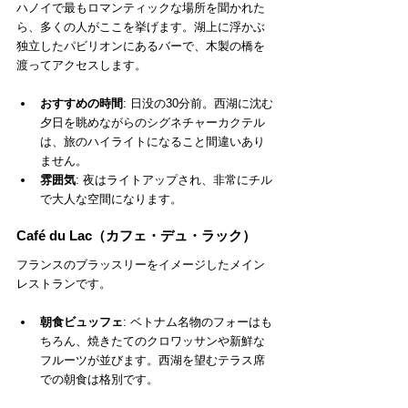
ハノイで最もロマンティックな場所を聞かれた
ら、多くの人がここを挙げます。湖上に浮かぶ
独立したパビリオンにあるバーで、木製の橋を
渡ってアクセスします。
おすすめの時間
: 日没の30分前。西湖に沈む
夕日を眺めながらのシグネチャーカクテル
は、旅のハイライトになること間違いあり
ません。
雰囲気
: 夜はライトアップされ、非常にチル
で大人な空間になります。
Café du Lac（カフェ・デュ・ラック）
フランスのブラッスリーをイメージしたメイン
レストランです。
朝食ビュッフェ
: ベトナム名物のフォーはも
ちろん、焼きたてのクロワッサンや新鮮な
フルーツが並びます。西湖を望むテラス席
での朝食は格別です。