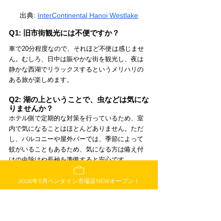
出典:
InterContinental Hanoi Westlake
Q1: 旧市街観光には不便ですか？
車で20分程度なので、それほど不便は感じませ
ん。むしろ、日中は賑やかな街を観光し、夜は
静かな西湖でリラックスするというメリハリの
ある旅が楽しめます。
Q2: 湖の上ということで、虫などは気にな
りませんか？
ホテル側で定期的な対策を行っているため、室
内で気になることはほとんどありません。ただ
し、バルコニーや屋外バーでは、季節によって
蚊がいることもあるため、気になる方は備え付
けの虫除けや長袖を準備すると安心です。
Q3: 宿泊者以外でもレストランやバーは利
2026年5月ベンタイン市場店NEWオープン！
用できますか？
はい、利用可能です。特にサンセットバーやア
フタヌーンティーは、ビジターのお客様にも非
常に人気があります。