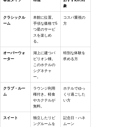
象
クラシックル
本館に位置。
コスパ重視の
ーム
手頃な価格で5
方
つ星のサービ
スを楽しめ
る。
オーバーウォ
湖上に建つパ
特別な体験を
ーター
ビリオン棟。
求める方
このホテルの
シグネチャ
ー。
クラブ・ルー
ラウンジ利用
ホテルでゆっ
ム
権付き。軽食
くり過ごした
やカクテルが
い方
無料。
スイート
独立したリビ
記念日・ハネ
ングルームを
ムーン