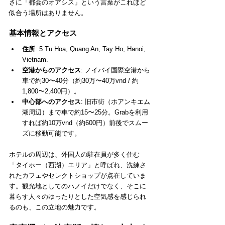
さに「都会のオアシス」という言葉がこれほど
似合う場所はありません。
基本情報とアクセス
住所
: 5 Tu Hoa, Quang An, Tay Ho, Hanoi, 
Vietnam.
空港からのアクセス
: ノイバイ国際空港から
車で約30〜40分（約30万〜40万vnd / 約
1,800〜2,400円）。
中心部へのアクセス
: 旧市街（ホアンキエム
湖周辺）まで車で約15〜25分。Grabを利用
すれば約10万vnd（約600円）前後でスムー
ズに移動可能です。
ホテルの周辺は、外国人の駐在員が多く住む
「タイホー（西湖）エリア」と呼ばれ、洗練さ
れたカフェやセレクトショップが点在していま
す。観光地としてのハノイだけでなく、そこに
暮らす人々のゆったりとした空気感を感じられ
るのも、この立地の魅力です。