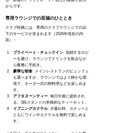
からです。
専用ラウンジでの至福のひととき
クラブ特典には、専用のクラブラウンジでの以
下のサービスが含まれます（2026年現在の内
容）：
プライベート・チェックイン
: 混雑するロビ
ーを避け、ラウンジでドリンクを飲みなが
ら優雅に手続き。
豪華な朝食
: メインレストランのビュッフェ
も選べますが、ラウンジではより静かな環
境で、オーダー式の卵料理などを楽しめま
す。
アフタヌーンティー
: 毎日午後に提供され
る、3段スタンドの本格的なティーセット。
イブニングカクテル
: 夕暮れ時、カナッペと
ともにワインやカクテルを無料で楽しめま
す。