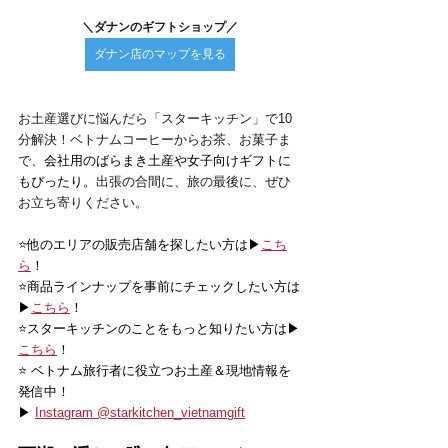
＼ダナンのギフトショップ／
ダナン店のマップを見る
お土産選びに悩んだら「スターキッチン」で10
分解決！ベトナムコーヒーからお茶、お菓子ま
で、
会社用のばらまき土産や女子向けギフトに
もぴったり。
出張の合間に、旅の最後に、ぜひ
お立ち寄りください。
⭐️他のエリアの販売店舗を探したい方は▶
こち
ら
！
⭐️商品ラインナップを事前にチェックしたい方は
▶
こちら
！
⭐️スターキッチンのことをもっと知りたい方は▶
こちら
！
⭐️ ベトナム旅行者に役立つお土産＆現地情報を
発信中！
▶ 
Instagram @starkitchen_vietnamgift