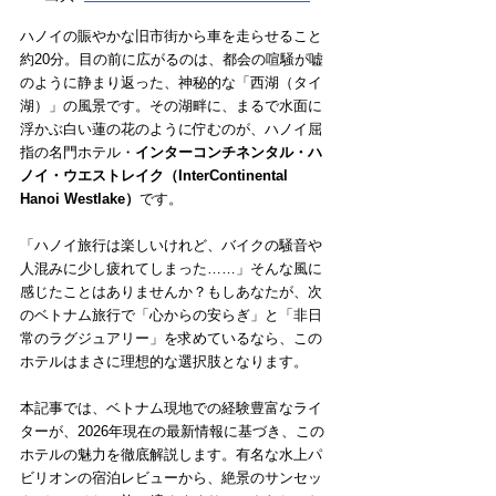
ハノイの賑やかな旧市街から車を走らせること
約20分。目の前に広がるのは、都会の喧騒が嘘
のように静まり返った、神秘的な「西湖（タイ
湖）」の風景です。その湖畔に、まるで水面に
浮かぶ白い蓮の花のように佇むのが、ハノイ屈
指の名門ホテル・
インターコンチネンタル・ハ
ノイ・ウエストレイク（InterContinental 
Hanoi Westlake）
です。
「ハノイ旅行は楽しいけれど、バイクの騒音や
人混みに少し疲れてしまった……」そんな風に
感じたことはありませんか？もしあなたが、次
のベトナム旅行で「心からの安らぎ」と「非日
常のラグジュアリー」を求めているなら、この
ホテルはまさに理想的な選択肢となります。
本記事では、ベトナム現地での経験豊富なライ
ターが、2026年現在の最新情報に基づき、この
ホテルの魅力を徹底解説します。有名な水上パ
ビリオンの宿泊レビューから、絶景のサンセッ