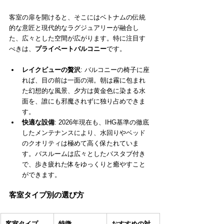
客室の扉を開けると、そこにはベトナムの伝統
的な意匠と現代的なラグジュアリーが融合し
た、広々とした空間が広がります。特に注目す
べきは、
プライベートバルコニー
です。
レイクビューの贅沢
: バルコニーの椅子に座
れば、目の前は一面の湖。朝は霧に包まれ
た幻想的な風景、夕方は黄金色に染まる水
面を、誰にも邪魔されずに独り占めできま
す。
快適な設備
: 2026年現在も、IHG基準の徹底
したメンテナンスにより、水回りやベッド
のクオリティは極めて高く保たれていま
す。バスルームは広々としたバスタブ付き
で、歩き疲れた体をゆっくりと癒やすこと
ができます。
客室タイプ別の選び方
客室タイプ
特徴
おすすめの対