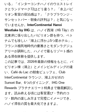
いる」「インターコンチハノイのウエストレイ
クとランドマーク72はどう違う？」「水上パビ
リオン客室の宿泊感は？」「クラブラウンジ・
サンセットバー・朝食の評判は？」と気になっ
ていませんか。
InterContinental Hanoi 
Westlake by IHG
 は、ハノイ西湖（Hồ Tây）の
北東岸に張り出したパビリオン群を持つ、ベト
ナムでも珍しい「湖上に浮かぶ5つ星ホテル」。
フランス植民地時代の優雅さとモダンラグジュ
アリーが調和した、ハノイで最もリゾート感の
ある滞在体験を提供します。
この記事では、2026年最新の情報をもとに、パ
ビリオン棟（湖上）とメインビルディングの違
い、Café du Lac の朝食ビュッフェ、Club 
InterContinental ラウンジ、湖上ガゼボの 
Sunset Bar、6つのダイニング、IHG One 
Rewards プラチナエリート特典まで徹底解説し
ます。読み終える頃には客室選び・予約のコ
ツ・館内の楽しみ方まで完璧にイメージでき、
ハノイ滞在の質を最大化できますよ。