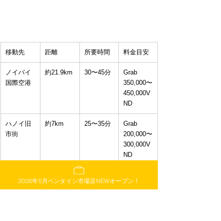
移動先
距離
所要時間
料金目安
ノイバイ
約21.9km
30〜45分
Grab 
国際空港
350,000〜
450,000V
ND
ハノイ旧
約7km
25〜35分
Grab 
市街
200,000〜
300,000V
ND
ホアンキ
約7km
25〜35分
Grab 
2026年5月ベンタイン市場店NEWオープン！
エム湖
200,000〜
300,000V
ND