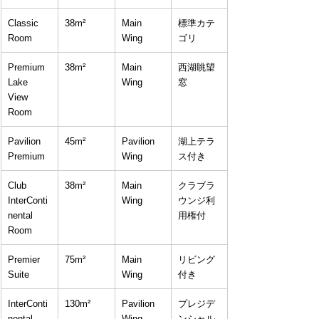
Classic 
38m²
Main 
標準カテ
Room
Wing
ゴリ
Premium 
38m²
Main 
西湖眺望
Lake 
Wing
窓
View 
Room
Pavilion 
45m²
Pavilion 
湖上テラ
Premium
Wing
ス付き
Club 
38m²
Main 
クラブラ
InterConti
Wing
ウンジ利
nental 
用権付
Room
Premier 
75m²
Main 
リビング
Suite
Wing
付き
InterConti
130m²
Pavilion 
プレジデ
nental 
Wing
ンシャル