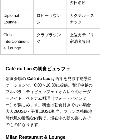
夕日名所
Diplomat 
ロビーラウン
カクテル・ス
Lounge
ジ
ナック
Club 
クラブラウン
上位カテゴリ
InterContinent
ジ
宿泊者専用
al Lounge
Café du Lac の朝食ビュッフェ
朝食会場の 
Café du Lac
 は西湖を見渡す絶景ロ
ケーションで、6:00〜10:30に提供。和洋中越の
フルバラエティビュッフェ＋オムレツのオーダ
ーメイド・ベトナム料理（フォー・バインミ
ー）が楽しめます。料金は朝食付きでない場合 
大人26USD・子供13USD相当。フランス植民地
時代風の優雅な内装で、滞在中の朝の楽しみそ
のものになります。
Milan Restaurant & Lounge