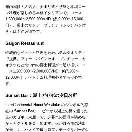
館内屈指の人気店。ナポリ式ピザ釜と本場ロー
マ料理が楽しめる本格イタリアンで、コース
1,500,000〜2,500,000VND（約9,000〜15,000
円）。週末のサンデーブランチ（シャンパン付
き）は予約必須です。
Saigon Restaurant
伝統的なベトナム料理を高級ホテルクオリティ
で提供。フォー・バインセオ・ブンチャー・カ
オラウなど北中南の郷土料理が一通り揃い、コ
ース1,200,000〜2,000,000VND（約7,200〜
12,000円）。ベトナム料理初心者でも安心で
す。
Sunset Bar：湖上ガゼボの夕日名所
InterContinental Hanoi Westlake のシンボル的存
在の 
Sunset Bar
。ロビーから湖上の橋を渡った
先のガゼボ（東屋）で、夕暮れの西湖を眺めな
がらカクテルを楽しめます。火が灯る橋の演出
が美しく、ハノイで最もロマンチックなバーの1