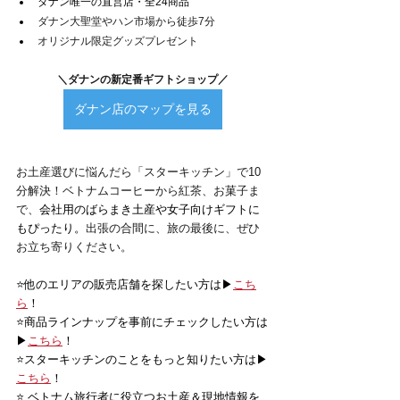
ダナン唯一の直営店・全24商品
ダナン大聖堂やハン市場から徒歩7分
オリジナル限定グッズプレゼント
＼ダナンの新定番ギフトショップ／
ダナン店のマップを見る
お土産選びに悩んだら「スターキッチン」で10
分解決！ベトナムコーヒーから紅茶、お菓子ま
で、
会社用のばらまき土産や女子向けギフトに
もぴったり。
出張の合間に、旅の最後に、ぜひ
お立ち寄りください。
⭐️他のエリアの販売店舗を探したい方は▶
こち
ら
！
⭐️商品ラインナップを事前にチェックしたい方は
▶
こちら
！
⭐️スターキッチンのことをもっと知りたい方は▶
こちら
！
⭐️ ベトナム旅行者に役立つお土産＆現地情報を