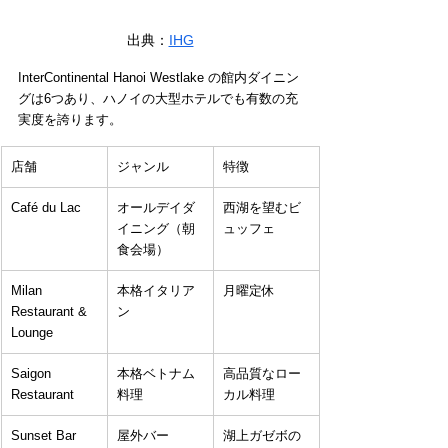
出典：
IHG
InterContinental Hanoi Westlake の館内ダイニン
グは6つあり、ハノイの大型ホテルでも有数の充
実度を誇ります。
店舗
ジャンル
特徴
Café du Lac
オールデイダ
西湖を望むビ
イニング（朝
ュッフェ
食会場）
Milan 
本格イタリア
月曜定休
Restaurant & 
ン
Lounge
Saigon 
本格ベトナム
高品質なロー
Restaurant
料理
カル料理
Sunset Bar
屋外バー
湖上ガゼボの