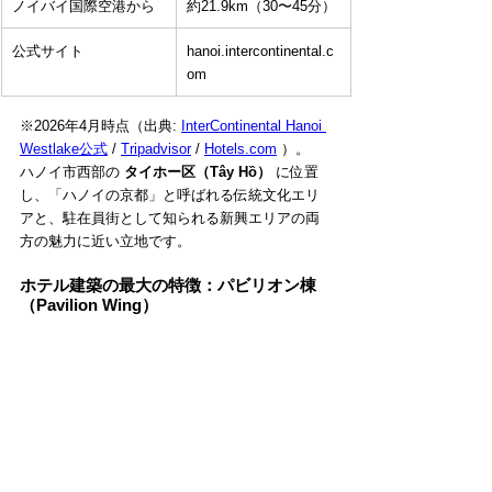
ノイバイ国際空港から
約21.9km（30〜45分）
公式サイト
hanoi.intercontinental.c
om
※2026年4月時点（出典: 
InterContinental Hanoi 
Westlake公式
 / 
Tripadvisor
 / 
Hotels.com
 ）。
ハノイ市西部の 
タイホー区（Tây Hồ）
 に位置
し、「ハノイの京都」と呼ばれる伝統文化エリ
アと、駐在員街として知られる新興エリアの両
方の魅力に近い立地です。
ホテル建築の最大の特徴：パビリオン棟
（Pavilion Wing）