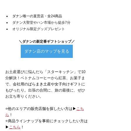
ダナン唯一の直営店・全24商品
ダナン大聖堂やハン市場から徒歩7分
オリジナル限定グッズプレゼント
＼ダナンの新定番ギフトショップ／
ダナン店のマップを見る
お土産選びに悩んだら「スターキッチン」で10
分解決！ベトナムコーヒーから紅茶、お菓子ま
で、
会社用のばらまき土産や女子向けギフトに
もぴったり。
出張の合間に、旅の最後に、ぜひ
お立ち寄りください。
⭐️他のエリアの販売店舗を探したい方は▶
こち
ら
！
⭐️商品ラインナップを事前にチェックしたい方は
▶
こちら
！