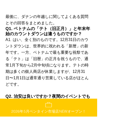
最後に、ダナンの年越しに関してよくある質問
とその回答をまとめました。
Q1. ベトナムの「テト（旧正月）」と年末年
始のカウントダウンは違うものですか？
A1. はい、全く別のものです。12月31日のカウ
ントダウンは、世界的に祝われる「新暦」の新
年です。一方、ベトナムで最も重要な祝祭であ
る「テト」は「旧暦」の正月を祝うもので、通
常1月下旬から2月中旬頃になります。テトの時
期は多くの個人商店が休業しますが、12月31
日〜1月1日は通常通り営業している店がほとん
どです。
Q2. 治安は良いですか？夜間のイベントでも
安全ですか？
A2. ダナンはベトナムの中でも比較的治安が良い
2026年5月ベンタイン市場店NEWオープン！
都市ですが、カウントダウンのような混雑する
場所ではスリや置き引きに注意が必要です。貴
重品は体の前で持つ、多額の現金は持ち歩かな
いなどの基本的な対策を徹底しましょう。