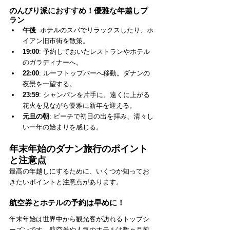
のんびり派におすすめ！優雅な年越しプ
ラン
午後
: ホテルのスパでリラックスしたり、ホ
イアン旧市街を散策。
19:00
: 予約しておいたレストランやホテル
のガラディナーへ。
22:00
: ルーフトップバーへ移動。ダナンの
夜景を一望する。
23:59
: シャンパンを片手に、遠くに上がる
花火を見ながら優雅に新年を迎える。
元旦の朝
: ビーチで初日の出を拝み、清々し
い一年の始まりを感じる。
年末年始のダナン旅行のポイント
と注意点
最高の年越しにするために、いくつか知ってお
きたいポイントと注意点があります。
航空券とホテルの予約は早めに！
年末年始は世界中から観光客が訪れるトップシ
ーズンです。航空券や人気のホテルは数ヶ月前