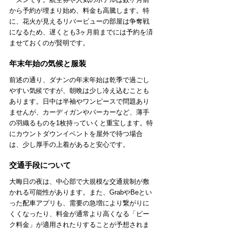
から予約が埋まり始め、料金も高騰します。特
に、花火が見えるリバービューの部屋は争奪戦
になるため、遅くとも3ヶ月前までには予約を済
ませておくのが賢明です。
年末年始の気候と服装
前述の通り、ダナンの年末年始は乾季で過ごし
やすい気候ですが、朝晩は少し冷え込むことも
あります。日中は半袖やワンピースで問題あり
ませんが、カーディガンやパーカーなど、薄手
の羽織るものを1枚持っていくと重宝します。特
にカウントダウンイベントを屋外で待つ場合
は、少し厚手の上着があると安心です。
交通手段について
大晦日の夜は、中心部で大規模な交通規制が敷
かれる可能性があります。また、GrabやBeとい
った配車アプリも、需要の急増により繋がりに
くくなったり、料金が通常より高くなる「ピー
ク料金」が適用されたりすることが予想されま