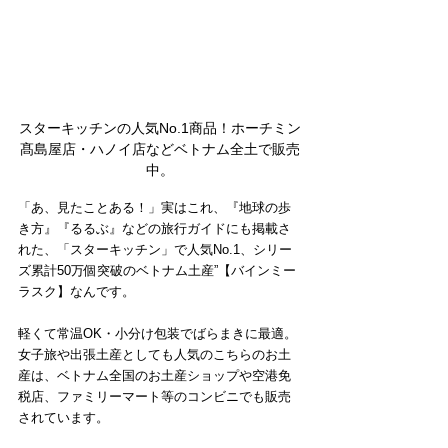
スターキッチンの人気No.1商品！ホーチミン
髙島屋店・ハノイ店などベトナム全土で販売
中。
「あ、見たことある！」実はこれ、『地球の歩
き方』『るるぶ』などの旅行ガイドにも掲載さ
れた、「スターキッチン」で人気No.1、シリー
ズ累計50万個突破のベトナム土産”【バインミー
ラスク】なんです。
軽くて常温OK・小分け包装でばらまきに最適。
女子旅や出張土産としても人気のこちらのお土
産は、ベトナム全国のお土産ショップや空港免
税店、ファミリーマート等のコンビニでも販売
されています。