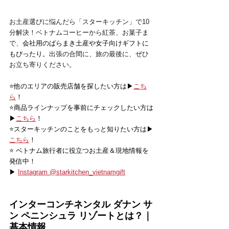
お土産選びに悩んだら「スターキッチン」で10
分解決！ベトナムコーヒーから紅茶、お菓子ま
で、
会社用のばらまき土産や女子向けギフトに
もぴったり。
出張の合間に、旅の最後に、ぜひ
お立ち寄りください。
⭐️他のエリアの販売店舗を探したい方は▶
こち
ら
！
⭐️商品ラインナップを事前にチェックしたい方は
▶
こちら
！
⭐️スターキッチンのことをもっと知りたい方は▶
こちら
！
⭐️ ベトナム旅行者に役立つお土産＆現地情報を
発信中！
▶ 
Instagram @starkitchen_vietnamgift
インターコンチネンタル ダナン サ
ン ペニンシュラ リゾート
とは？｜
基本情報