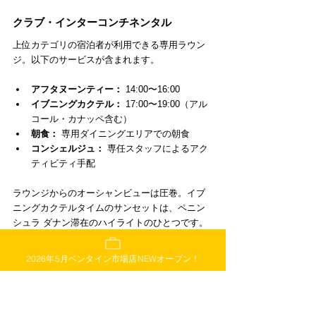
クラブ・インターコンチネンタル
上位カテゴリの宿泊者が利用できる専用ラウン
ジ。以下のサービスが含まれます。
アフタヌーンティー：
 14:00〜16:00
イブニングカクテル：
 17:00〜19:00（アル
コール・カナッペ含む）
朝食：
 専用ダイニングエリアでの朝食
コンシェルジュ：
 専任スタッフによるアク
ティビティ手配
ラウンジからのオーシャンビューは圧巻。イブ
ニングカクテルタイムのサンセットは、ペニン
シュラ ダナン滞在のハイライトのひとつです。
インターコンチネンタル ダナン サ
2026年5月ベンタイン市場店NEWオープン！
ン ペニンシュラ リゾートへのアク
セス