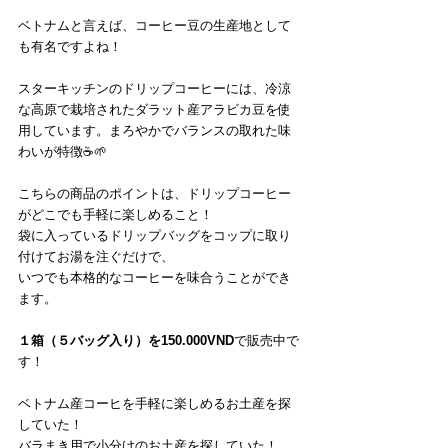
ベトナムと言えば、コーヒー豆の生産地として
も有名ですよね！
スターキッチンのドリップコーヒーには、冷涼
な高原で栽培されたダラット産アラビカ豆を使
用しています。まろやかでバランスの取れた味
わいが特徴☕️🌱
こちらの商品のポイントは、ドリップコーヒー
がどこでも手軽に楽しめること！
袋に入っているドリップバッグをコップに取り
付けてお湯を注ぐだけで、
いつでも本格的なコーヒーを味合うことができ
ます。
１箱（５バッグ入り）を150.000VND
で販売中で
す！
ベトナム産コーヒを手軽に楽しめるお土産を探
していた！
バラまき用で小分けのお土産を探していた！