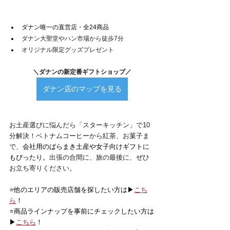
ダナン唯一の直営店・全24商品
ダナン大聖堂やハン市場から徒歩7分
オリジナル限定グッズプレゼント
＼ダナンの新定番ギフトショップ／
ダナン店のマップを見る
お土産選びに悩んだら「スターキッチン」で10
分解決！ベトナムコーヒーから紅茶、お菓子ま
で、
会社用のばらまき土産や女子向けギフトに
もぴったり。
出張の合間に、旅の最後に、ぜひ
お立ち寄りください。
⭐️他のエリアの販売店舗を探したい方は▶
こち
ら
！
⭐️商品ラインナップを事前にチェックしたい方は
▶
こちら
！