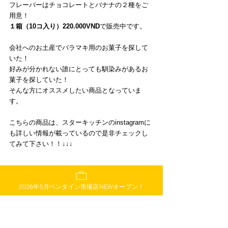
フレーバーはチョコレートとバナナの２種をご
用意！
１箱（10コ入り）220.000VND
で販売中です。
会社へのお土産でバラマキ用のお菓子を探して
いた！
好みが分かれない誰にとっても馴染みがあるお
菓子を探していた！
そんな方にオススメしたい商品となっていま
す。
こちらの商品は、スターキッチンのinstagramに
も詳しい情報が載っているので是非チェックし
てみて下さい！！↓↓↓
2026年5月ベンタイン市場店NEWオープン！