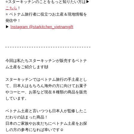
⭐️スターキッチンのことをもっと知りたい方は▶
こちら
！
⭐️ ベトナム旅行者に役立つお土産＆現地情報を
発信中！
▶ 
Instagram @starkitchen_vietnamgift
今回は私たちスターキッチンが販売するベトナ
ム土産をご紹介します🙌
スターキッチンではベトナム旅行の手土産とし
て、日本人はもちろん海外の方に向けてお菓子
やコーヒー、お茶など現在８種類の商品を販売
しています。
ベトナム土産と言いつつも日本人が監修したこ
だわりの詰まった商品！
日本のご家族やお友だちにベトナム土産をお探
しの方の参考になれば幸いです☺️