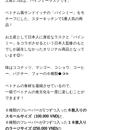
土産1つ目は、バインミーラスクです。
ベトナム風サンドイッチの「バインミー」をモ
チーフにした、スターキッチンで1番人気の商
品！
お土産として日本人に身近なラスクと「バイン
ミー」をコラボさせるという日本人監修のもと
でしか誕生しなかったオリジナル商品となって
います😌✨
味はココナッツ、マンゴー、コショウ、コーヒ
ー、パクチー、フォーの６種類🥥🥭☕
ベトナムの食材を凝縮させているので、
一箱でベトナムの食文化を一度に楽しむことが
できます！
６種類のフレーバーが1つずつ入った
６枚入りの
スモールサイズ（100.000 VND)
と、
６種類のフレーバーが3つずつ入った
１８枚入り
のラージサイズ (250.000 VND)
の