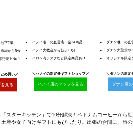
ハノイ唯一の直営店・全24商品
ダナン唯一の直
地下2階
ハノイ大教会から徒歩10分
ダナン大聖堂や
市場から5分
ハロン湾ラスクなど限定商品あり
オリジナル限定
門売上No.1
＼ハノイ
の新定番ギフトショップ
／
＼ダナンの新定
まとめ買い
／
ハノイ店のマップを見る
ダナン店の
プを見る
ら「スターキッチン」で10分解決！ベトナムコーヒーから
き土産や女子向けギフトにもぴったり。
出張の合間に、旅の