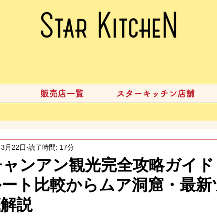
販売店一覧
スターキッチン店舗
3月22日
読了時間: 17分
】チャンアン観光完全攻略ガイ
ルート比較からムア洞窟・最新
底解説