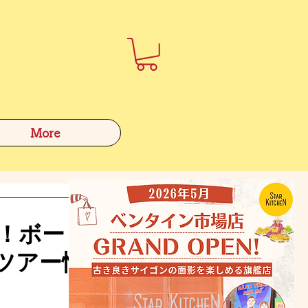
More
ド！ボー
ツアー情