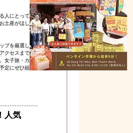
る人にとっては
お土産がほし
ップを厳選して6
アクセスまで詳
。女子旅・カッ
予定にぜひ組み
！人気