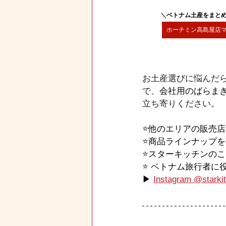
＼
ベトナム土産をまと
ホーチミン高島屋店
お土産選びに悩んだ
で、
会社用のばらま
立ち寄りください。
⭐️他のエリアの販売
⭐️商品ラインナップ
⭐️スターキッチンの
⭐️ ベトナム旅行者
▶ 
Instagram @starkit