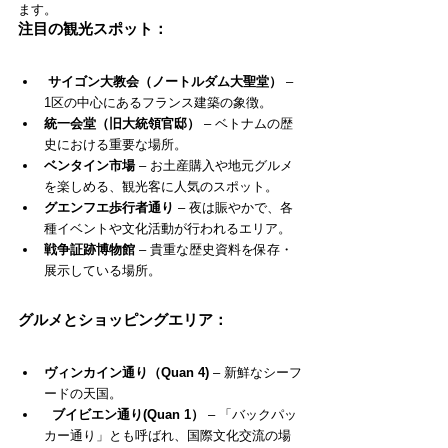
ます。
注目の観光スポット：
サイゴン大教会（ノートルダム大聖堂）
 – 
1区の中心にあるフランス建築の象徴。
統一会堂（旧大統領官邸）
 – ベトナムの歴
史における重要な場所。
ベンタイン市場
 – お土産購入や地元グルメ
を楽しめる、観光客に人気のスポット。
グエンフエ歩行者通り
 – 夜は賑やかで、各
種イベントや文化活動が行われるエリア。
戦争証跡博物館
 – 貴重な歴史資料を保存・
展示している場所。
グルメとショッピングエリア：
ヴィンカイン通り（Quan 4)
 – 新鮮なシーフ
ードの天国。
ブイビエン通り(Quan 1）
 – 「バックパッ
カー通り」とも呼ばれ、国際文化交流の場