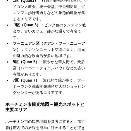
1区（Quan1）
：行政と観光の中心地で、サ
イゴン大教会、統一会堂、中央郵便局、グ
エンフエ歩行者通りなどの象徴的建物が集
まるエリアです。
3区（Quan 3）
：ピンク色のタンディン教
会や、古いカフェ、静かな通りで有名で
す。
フーニュアン区（クアン・フー・ニューア
ン）
：タンソンニャット空港に近く、地元
の魅力的な飲食店が多い地域です。
5区（Quan 5）
：賑やかな華人街で、天后
宮（バーバー・ティエンハウ）などの古い
寺院があります。
7区（Quan 7）
：近代的で緑が多く、フー
ミーウンク都市開発地区や大型ショッピン
グセンターがあるエリアです。
ホーチミン市観光地図 – 観光スポットと
主要エリア
ホーチミン市の観光地図を参考にすると、旅行
者は市内での旅程を簡単に計画することができ