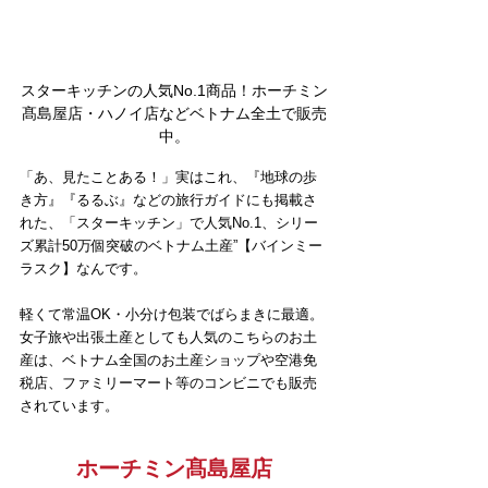
スターキッチンの人気No.1商品！ホーチミン
髙島屋店・ハノイ店などベトナム全土で販売
中。
「あ、見たことある！」実はこれ、『地球の歩
き方』『るるぶ』などの旅行ガイドにも掲載さ
れた、「スターキッチン」で人気No.1、シリー
ズ累計50万個突破のベトナム土産”【バインミー
ラスク】なんです。
軽くて常温OK・小分け包装でばらまきに最適。
女子旅や出張土産としても人気のこちらのお土
産は、ベトナム全国のお土産ショップや空港免
税店、ファミリーマート等のコンビニでも販売
されています。
ホーチミン髙島屋店