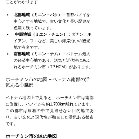
ことがわかります
北部地域（ミエン・バク）
：首都ハノイを
中心とする地域で、古い文化と長い歴史が
色濃く残っています。
中部地域（ミエン・チュン）
：ダナン、ホ
イアン、フエなど、美しい海岸沿いの観光
地で有名です。
南部地域（ミエン・ナム）
：ベトナム最大
の経済中心地であり、活気と近代性にあふ
れるホーチミン市（TP.HCM）があります。
ホーチミン市の地図 – ベトナム南部の活
気ある心臓部
ベトナム地図上で見ると、ホーチミン市は南部
に位置し、ハノイから約1,700km離れています。
この都市は旅程の中で見逃せない目的地であ
り、古い文化と現代性が融合した活気ある都市
です。
ホーチミン市の区の地図