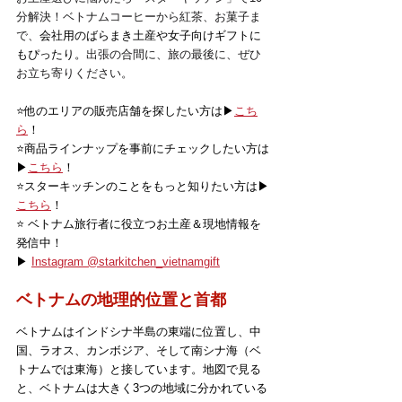
分解決！ベトナムコーヒーから紅茶、お菓子ま
で、
会社用のばらまき土産や女子向けギフトに
もぴったり。
出張の合間に、旅の最後に、ぜひ
お立ち寄りください。
⭐️他のエリアの販売店舗を探したい方は▶
こち
ら
！
⭐️商品ラインナップを事前にチェックしたい方は
▶
こちら
！
⭐️スターキッチンのことをもっと知りたい方は▶
こちら
！
⭐️ ベトナム旅行者に役立つお土産＆現地情報を
発信中！
▶ 
Instagram @starkitchen_vietnamgift
ベトナムの地理的位置と首都
ベトナムはインドシナ半島の東端に位置し、中
国、ラオス、カンボジア、そして南シナ海（ベ
トナムでは東海）と接しています。地図で見る
と、ベトナムは大きく3つの地域に分かれている