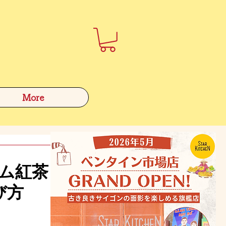
More
ナム紅茶
び方