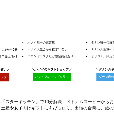
ハノイ唯一の直営店
ダナン唯一の直
ハノイ大教会から徒歩10分。
ダナン大聖堂や
市場から5分
ハロン湾ラスクなど限定商品あり
オリジナル限定
門売上No.1
＼ハノイ
のギフトショップ
／
＼ダナンのギ
め買い
／
ハノイ店のマップを見る
ダナン店の
マップ
ら「スターキッチン」で10分解決！ベトナムコーヒーから
き土産や女子向けギフトにもぴったり。
出張の合間に、旅の