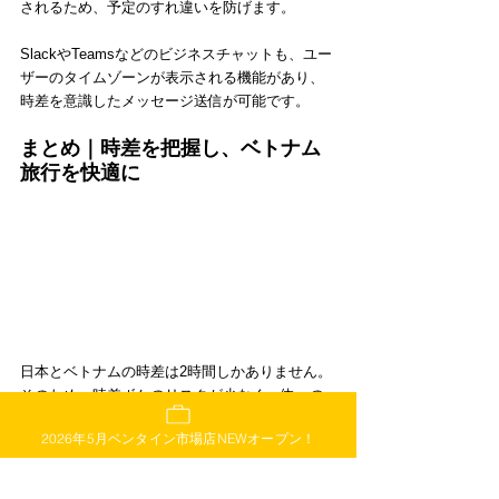
されるため、予定のすれ違いを防げます。
SlackやTeamsなどのビジネスチャットも、ユー
ザーのタイムゾーンが表示される機能があり、
時差を意識したメッセージ送信が可能です。
まとめ｜時差を把握し、ベトナム
旅行を快適に
日本とベトナムの時差は2時間しかありません。
そのため、時差ボケのリスクが少なく、体への
負担も軽いのがベトナム旅行の魅力のひとつで
2026年5月ベンタイン市場店NEWオープン！
もあります。さらに、フライト時間やスマート
フォンの時刻設定を事前に把握しておけば、旅
行の計画や滞在中の行動もスムーズです。