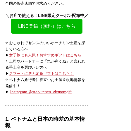
全国の販売店舗でお求めください。
＼お店で使える！LINE限定クーポン配布中／
LINE登録（無料）はこちら
⭐️ おしゃれでセンスのいいホーチミン土産を探
している方へ
▶
女子旅にも人気！おすすめギフトはこちら！
⭐️ 上司やパートナーに「気が利くね」と言われ
る手土産を選びたい方へ
▶
スマートに選ぶ定番ギフトはこちら！
⭐️ ベトナム旅行者に役立つお土産＆現地情報を
発信中！
▶ 
Instagram @starkitchen_vietnamgift
1. ベトナムと日本の時差の基本情
報