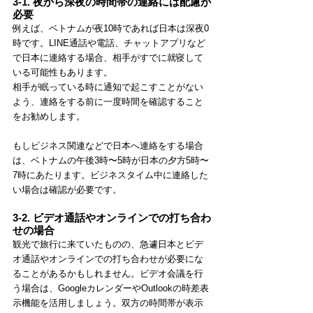
3-1. 夜から深夜の時間帯の連絡には配慮が
必要
例えば、ベトナムが夜10時であれば日本は深夜0
時です。LINE通話や電話、チャットアプリなど
で日本に連絡する場合、相手がすでに就寝して
いる可能性もあります。
相手が眠っている時に通知で起こすことがない
よう、連絡をする前に一度時間を確認すること
をお勧めします。
もしビジネス関連などで日本へ連絡をする場合
は、ベトナムの午後3時〜5時が日本の夕方5時〜
7時にあたります。ビジネスタイム中に連絡した
い場合は確認が必要です。
3-2. ビデオ通話やオンラインでの打ち合わ
せの場合
観光で旅行に来ていたものの、急遽日本とビデ
オ通話やオンラインでの打ち合わせが必要にな
ることがあるかもしれません。ビデオ会議を行
う場合は、GoogleカレンダーやOutlookの時差表
示機能を活用しましょう。双方の時間帯が表示