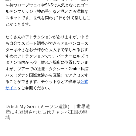
を持つロープウェイやSNSで人気となったゴー
ルデンブリッジ（神の手）など見どころ満載な
スポットです。世代を問わず1日かけて楽しむこ
とができます。
たくさんのアトラクションがありますが、中で
も自分でスピード調整ができるアルペンコース
ターは小さなお子様から大人まで楽しめるおす
すめのアトラクションです。バーナーヒルズは
ダナン市内から少し離れた場所に位置していま
すが、ツアーでの送迎・タクシー・Grab・民営
バス（ダナン国際空港から直通）でアクセスす
ることができます。チケットなどの詳細は
公式
サイト
をご参照ください。
Di tích Mỹ Sơn（ミーソン遺跡）｜世界遺
産にも登録された古代チャンパ王国の聖
域