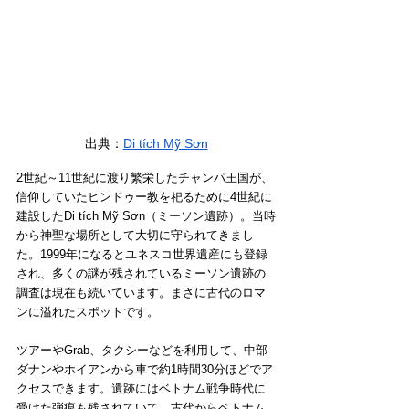
出典：
Di tích Mỹ Sơn
2世紀～11世紀に渡り繁栄したチャンパ王国が、
信仰していたヒンドゥー教を祀るために4世紀に
建設したDi tích Mỹ Sơn（ミーソン遺跡）。当時
から神聖な場所として大切に守られてきまし
た。1999年になるとユネスコ世界遺産にも登録
され、多くの謎が残されているミーソン遺跡の
調査は現在も続いています。まさに古代のロマ
ンに溢れたスポットです。
ツアーやGrab、タクシーなどを利用して、中部
ダナンやホイアンから車で約1時間30分ほどでア
クセスできます。遺跡にはベトナム戦争時代に
受けた弾痕も残されていて、古代からベトナム