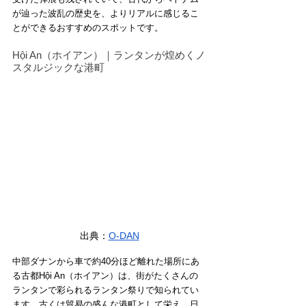
が辿った波乱の歴史を、よりリアルに感じるこ
とができるおすすめのスポットです。
Hội An（ホイアン）｜ランタンが煌めくノ
スタルジックな港町
出典：
O-DAN
中部ダナンから車で約40分ほど離れた場所にあ
る古都Hội An（ホイアン）は、街がたくさんの
ランタンで彩られるランタン祭りで知られてい
ます。古くは貿易の盛んな港町として栄え、日