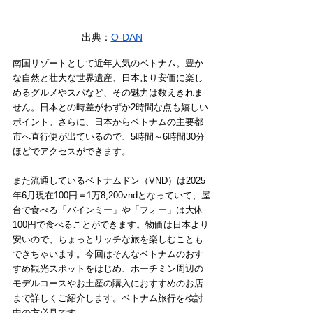
出典：
O-DAN
南国リゾートとして近年人気のベトナム。豊か
な自然と壮大な世界遺産、日本より安価に楽し
めるグルメやスパなど、その魅力は数えきれま
せん。日本との時差がわずか2時間な点も嬉しい
ポイント。さらに、日本からベトナムの主要都
市へ直行便が出ているので、5時間～6時間30分
ほどでアクセスができます。
また流通しているベトナムドン（VND）は2025
年6月現在100円＝1万8,200vndとなっていて、屋
台で食べる「バインミー」や「フォー」は大体
100円で食べることができます。物価は日本より
安いので、ちょっとリッチな旅を楽しむことも
できちゃいます。今回はそんなベトナムのおす
すめ観光スポットをはじめ、ホーチミン周辺の
モデルコースやお土産の購入におすすめのお店
まで詳しくご紹介します。ベトナム旅行を検討
中の方必見です。