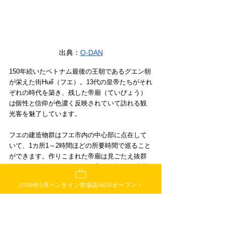
出典：
O-DAN
150年続いたベトナム最後の王朝であるグエン朝
が栄えた街Huế（フエ）。13代の皇帝たちがそれ
ぞれの時代を築き、残した帝廟（ていびょう）
は個性と信仰が色濃く反映されていて訪れる観
光客を魅了しています。
フエの建造物群はフエ市内の中心部に点在して
いて、1カ所1～2時間ほどの所要時間で巡ること
ができます。作りこまれた帝廟は見ごたえ抜群
なのでゆっくりと観覧したい方は、多めに時間
を空けておくと安心です。中部ダナンから電車
2026年5月ベンタイン市場店NEWオープン！
やタクシー、夜行バスなどでアクセスできます
が、タクシーの場合移動時間は2時間30分ほどと
なっています。