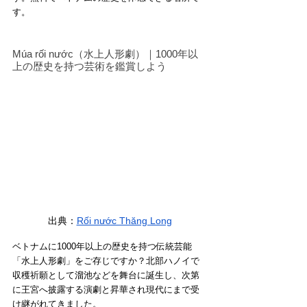
す。
Múa rối nước（水上人形劇）｜1000年以
上の歴史を持つ芸術を鑑賞しよう
出典：
Rối nước Thăng Long
ベトナムに1000年以上の歴史を持つ伝統芸能
「水上人形劇」をご存じですか？北部ハノイで
収穫祈願として溜池などを舞台に誕生し、次第
に王宮へ披露する演劇と昇華され現代にまで受
け継がれてきました。