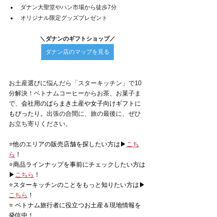
ダナン大聖堂やハン市場から徒歩7分
オリジナル限定グッズプレゼント
＼ダナンのギフトショップ／
ダナン店のマップを見る
お土産選びに悩んだら「スターキッチン」で10
分解決！ベトナムコーヒーからお茶、お菓子ま
で、
会社用のばらまき土産や女子向けギフトに
もぴったり。
出張の合間に、旅の最後に、ぜひ
お立ち寄りください。
⭐️他のエリアの販売店舗を探したい方は▶
こち
ら
！
⭐️商品ラインナップを事前にチェックしたい方は
▶
こちら
！
⭐️スターキッチンのことをもっと知りたい方は▶
こちら
！
⭐️ ベトナム旅行者に役立つお土産＆現地情報を
発信中！