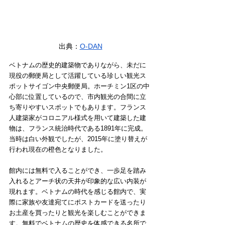
出典：
O-DAN
ベトナムの歴史的建築物でありながら、未だに
現役の郵便局として活躍している珍しい観光ス
ポットサイゴン中央郵便局。ホーチミン1区の中
心部に位置しているので、市内観光の合間に立
ち寄りやすいスポットでもあります。フランス
人建築家がコロニアル様式を用いて建築した建
物は、フランス統治時代である1891年に完成。
当時は白い外観でしたが、2015年に塗り替えが
行われ現在の橙色となりました。
館内には無料で入ることができ、一歩足を踏み
入れるとアーチ状の天井が印象的な広い内装が
現れます。ベトナムの時代を感じる館内で、実
際に家族や友達宛てにポストカードを送ったり
お土産を買ったりと観光を楽しむことができま
す。無料でベトナムの歴史を体感できる名所で