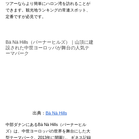
ツアーならより簡単にハロン湾を訪れることが
できます。観光地ランキングの常連スポット、
定番ですが必見です。
Bà Nà Hills（バーナーヒルズ）｜山頂に建
設された中世ヨーロッパが舞台の人気テ
ーマパーク
出典：
Bà Nà Hills
中部ダナンにあるBà Nà Hills（バーナーヒル
ズ）は、中世ヨーロッパの世界を舞台にした大
型テーマパーク。2013年に開園し、ギネス記録