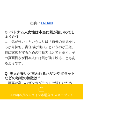
出典：
O-DAN
Q. ベトナム人女性は本当に気が強いのでし
ょうか？
→「気が強い」というよりは「自分の意見をし
っかり持ち、責任感が強い」というのが正確。
特に家族を守るための行動力はとても高く、そ
の真面目さが日本人には気が強く映ることもあ
るようです。
Q. 美人が多いと言われるハザンやダラット
などの地域の特徴は？
→標高が高いハザンやダラットは涼しいため、
色白の美人が多いことで有名です。現地のベト
ナム人からも「ダラットの女の子は肌が綺麗で
2026年5月ベンタイン市場店NEWオープン！
可愛い」と評判です。
Q. ベトナム人女性に喜ばれるプレゼントは
何ですか？