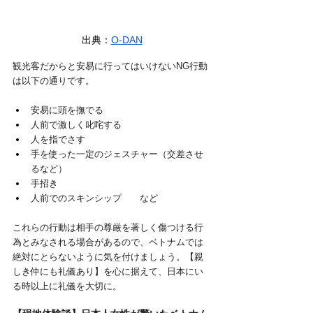
出典：
O-DAN
観光客だからと安易に行ってはいけないNG行動
は以下の通りです。
安易に頭を撫でる
人前で激しく叱咤する
人を指でさす
手を使った一定のジェスチャー（交差させ
るなど）
手招き
人前でのスキンシップ　　など
これらの行動は相手の尊厳を著しく傷つける行
為とみなされる場合があるので、ベトナムでは
絶対にとらないように気を付けましょう。【親
しき仲にも礼儀あり】を心に据えて、日本にい
る時以上に礼儀を大切に。