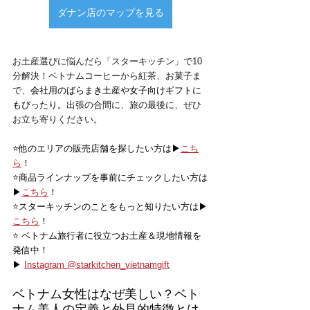
ダナン店のマップを見る
お土産選びに悩んだら「スターキッチン」で10
分解決！ベトナムコーヒーから紅茶、お菓子ま
で、
会社用のばらまき土産や女子向けギフトに
もぴったり。
出張の合間に、旅の最後に、ぜひ
お立ち寄りください。
⭐️他のエリアの販売店舗を探したい方は▶
こち
ら
！
⭐️商品ラインナップを事前にチェックしたい方は
▶
こちら
！
⭐️スターキッチンのことをもっと知りたい方は▶
こちら
！
⭐️ ベトナム旅行者に役立つお土産＆現地情報を
発信中！
▶ 
Instagram @starkitchen_vietnamgift
ベトナム女性はなぜ美しい？ベト
ナム美人の定義と外見的特徴とは