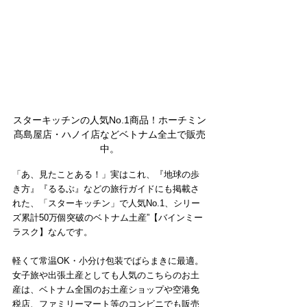
スターキッチンの人気No.1商品！ホーチミン
髙島屋店・ハノイ店などベトナム全土で販売
中。
「あ、見たことある！」実はこれ、『地球の歩
き方』『るるぶ』などの旅行ガイドにも掲載さ
れた、「スターキッチン」で人気No.1、シリー
ズ累計50万個突破のベトナム土産”【バインミー
ラスク】なんです。
軽くて常温OK・小分け包装でばらまきに最適。
女子旅や出張土産としても人気のこちらのお土
産は、ベトナム全国のお土産ショップや空港免
税店、ファミリーマート等のコンビニでも販売