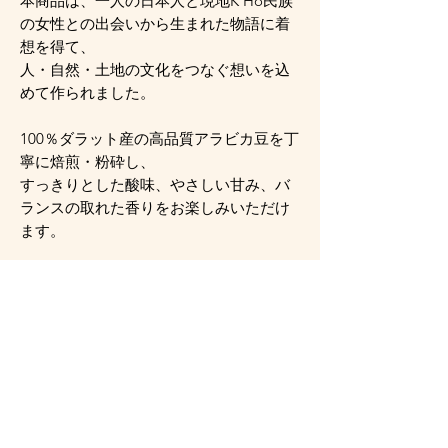
本商品は、一人の日本人と現地K’Ho民族
の女性との出会いから生まれた物語に着
想を得て、
人・自然・土地の文化をつなぐ想いを込
めて作られました。
100％ダラット産の高品質アラビカ豆を丁
寧に焙煎・粉砕し、
すっきりとした酸味、やさしい甘み、バ
ランスの取れた香りをお楽しみいただけ
ます。
ドリップ、プアオーバー、コーヒーメー
カーなど、さまざまな抽出方法に対応し
ています。
☕ ご自宅で本格的な一杯を
🎁 ベトナム旅行のお土産やギフトにもお
すすめです
👉
内容量：250g