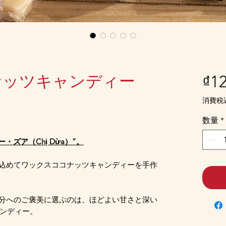
ナッツキャンディー
₫12
消費税
数量
*
・ズア（Chị Dừa）”。
込めてワックスココナッツキャンディーを手作
分へのご褒美に選ぶのは、ほどよい甘さと深い
ンディー。