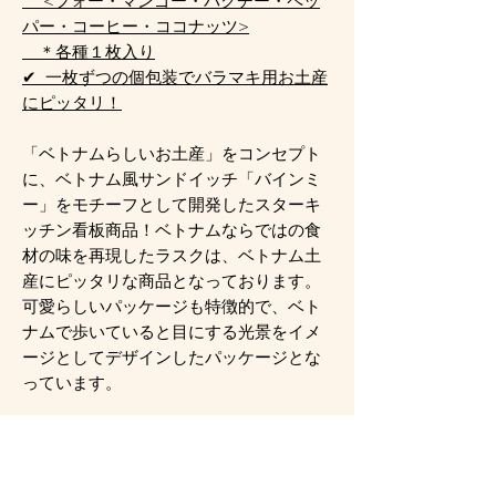
<フォー・マンゴー・パクチー・ペッ
パー・コーヒー・ココナッツ>
＊各種１枚入り
✔ 一枚ずつの個包装でバラマキ用お土産
にピッタリ！
「ベトナムらしいお土産」をコンセプト
に、ベトナム風サンドイッチ「バインミ
ー」をモチーフとして開発したスターキ
ッチン看板商品！ベトナムならではの食
材の味を再現したラスクは、ベトナム土
産にピッタリな商品となっております。
可愛らしいパッケージも特徴的で、ベト
ナムで歩いていると目にする光景をイメ
ージとしてデザインしたパッケージとな
っています。
原材料名 / Ingredients：
小麦粉、卵、バター、砂糖、クローブ、
八角、コリアンダー、コーヒー、胡椒、