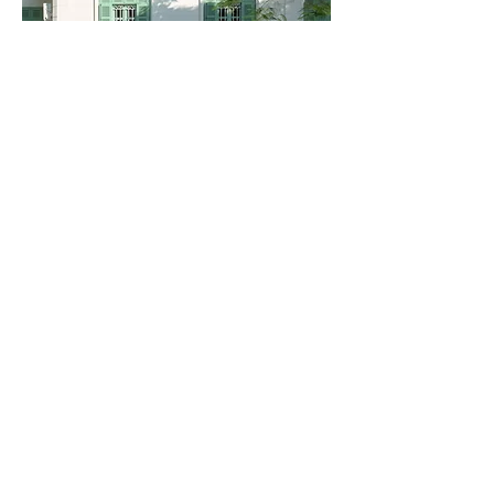
The Annam House
（ア
ンナムハウス）
74 P. Ngo Quyen, Hang Bai, Hoan Kiem
District