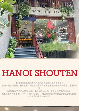
HANOI SHOUTEN
在河內深受在地日本人與觀光客喜愛的日系伴手禮店！
從日本製生活雜貨、新鮮食材，到適合旅客與商務出差者選購的各式伴手禮，通通找得
到。
店內還有許多符合日本人口味、風格的商品，充分展現日系選物的細緻感。
地點靠近河內著名的「Linh Lang 日本人街」，逛完店還可以順道造訪附近的日式餐廳，
一次滿足吃喝買三個願望 ！