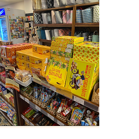
​魅力滿滿