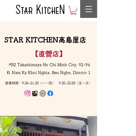
STAR KITCHEN高島屋店
【直營店】
📍B2 Takashimaya Ho Chi Minh City, 92-94
Đ. Nam Ky Khoi Nghia, Ben Nghe, District 1
​營業時間：9:30~21:30（一〜四） 9:30~22:00（五〜日）