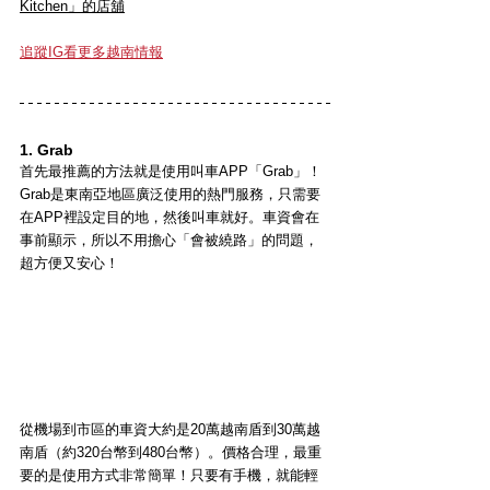
Kitchen」的店舖
追蹤IG看更多越南情報
1. Grab
首先最推薦的方法就是使用叫車APP「Grab」！
Grab是東南亞地區廣泛使用的熱門服務，只需要
在APP裡設定目的地，然後叫車就好。車資會在
事前顯示，所以不用擔心「會被繞路」的問題，
超方便又安心！
從機場到市區的車資大約是20萬越南盾到30萬越
南盾（約320台幣到480台幣）。價格合理，最重
要的是使用方式非常簡單！只要有手機，就能輕