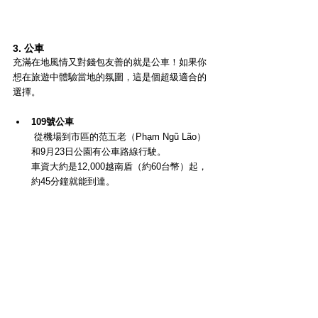
3. 公車
充滿在地風情又對錢包友善的就是公車！如果你
想在旅遊中體驗當地的氛圍，這是個超級適合的
選擇。
109號公車
 從機場到市區的范五老（Phạm Ngũ Lão）
和9月23日公園有公車路線行駛。
車資大約是12,000越南盾（約60台幣）起，
約45分鐘就能到達。