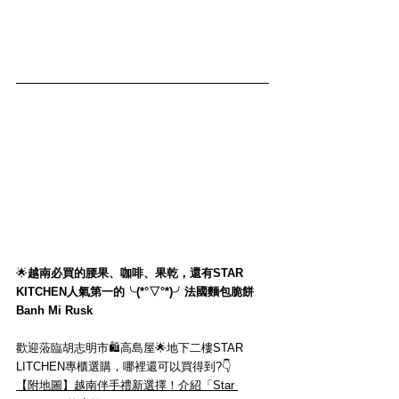
🌟
越南必買的腰果、咖啡、果乾，還有STAR 
KITCHEN人氣第一的╰(*°▽°*)╯法國麵包脆餅
Banh Mi Rusk
歡迎蒞臨胡志明市🛍️高島屋🌟地下二樓STAR 
LITCHEN專櫃選購，哪裡還可以買得到?👇
【附地圖】越南伴手禮新選擇！介紹「Star 