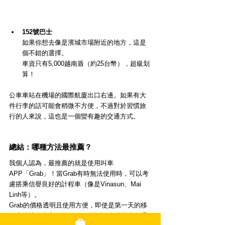
152號巴士
如果你想去像是濱城市場附近的地方，這是
個不錯的選擇。
車資只有5,000越南盾（約25台幣），超級划
算！
公車車站在機場的國際航廈出口右邊。如果有大
件行李的話可能會稍微不方便，不過對於習慣旅
行的人來說，這也是一個蠻有趣的交通方式。
總結：哪種方法最推薦？
我個人認為，最推薦的就是使用叫車
APP「Grab」！當Grab有時無法使用時，可以考
慮搭乘信譽良好的計程車（像是Vinasun、Mai 
Linh等）。
Grab的價格透明且使用方便，即使是第一天的移
動也能讓人安心！使用Grab的話，事前準備很重