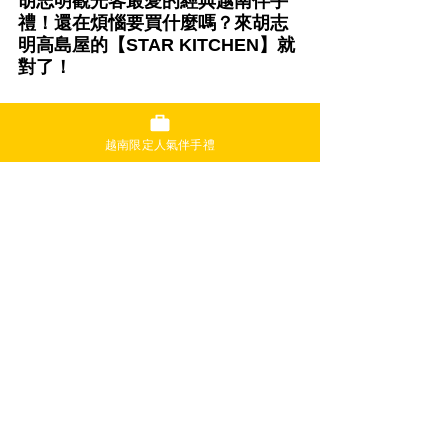
胡志明觀光客最愛的經典越南伴手
禮！還在煩惱要買什麼嗎？來胡志
明高島屋的【STAR KITCHEN】就
對了！
越南限定人氣伴手禮
🎁還在猶豫要買什麼越南伴手禮嗎？想要讓人說
「好有質感喔！」的越南人氣點心與送禮首選，
就來胡志明高島屋B2樓的
【STAR KITCHEN】
一
次搞定！
 ✔ 輕巧方便，常溫保存，超適合分送給親朋好友
 ✔ 不論男女都會喜歡的越南風小物與美妝感禮盒
 ✔ 高島屋伴手禮銷售冠軍品牌，品質有保證！