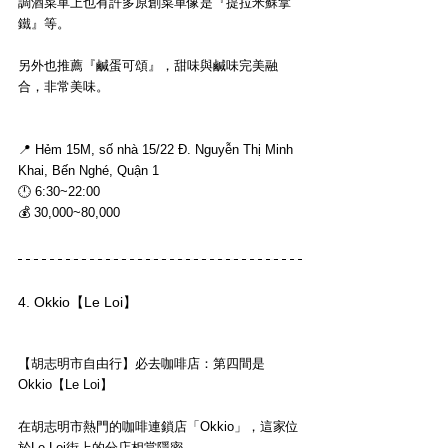
調酒菜單上也有許多原創菜單像是『提拉米蘇拿
鐵』等。
另外也推薦『鹹蛋可頌』，甜味與鹹味完美融
合，非常美味。
📍 Hẻm 15M, số nhà 
15/22 Đ. Nguyễn Thị Minh 
Khai, Bến Nghé, Quận 1
🕛 6:30~22:00
💰 30,000~80,000
4. Okkio【Le Loi】
【胡志明市自由行】必去咖啡店：第四間是
Okkio【Le Loi】
在胡志明市熱門的咖啡連鎖店「Okkio」，這家位
於Le Loi街上的分店相當隱密，