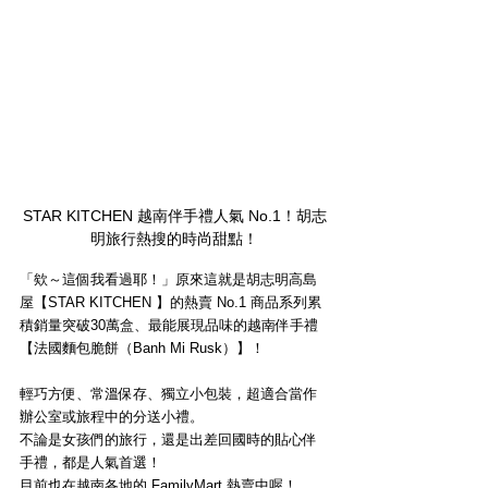
STAR KITCHEN 越南伴手禮人氣 No.1！胡志
明旅行熱搜的時尚甜點！
「欸～這個我看過耶！」原來這就是胡志明高島
屋【STAR KITCHEN 】的熱賣 No.1 商品系列累
積銷量突破30萬盒、最能展現品味的越南伴手禮
【法國麵包脆餅（Banh Mi Rusk）】！
輕巧方便、常溫保存、獨立小包裝，超適合當作
辦公室或旅程中的分送小禮。
不論是女孩們的旅行，還是出差回國時的貼心伴
手禮，都是人氣首選！
目前也在越南各地的 FamilyMart 熱賣中喔！