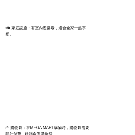
👪 家庭設施：有室內遊樂場，適合全家一起享
受。
👜 購物袋：在MEGA MART購物時，購物袋需要
額外付費，建議自備購物袋。