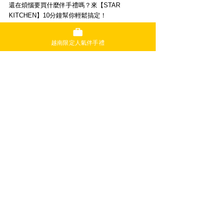
還在煩惱要買什麼伴手禮嗎？來【STAR 
KITCHEN】10分鐘幫你輕鬆搞定！
不論是公司要分送的禮盒，還是送給閨蜜的貼心
小禮，出差途中或旅程結尾，都歡迎來選購喔！
越南限定人氣伴手禮
＼出差途中也能輕鬆買到／
👉 在 Google 地圖上查看
＼
分享胡志明市旅遊實用資訊中！
／
👉 看 Instagram 最新消息
⭐️ 想找其他地區的販售門市嗎？▶
請點這裡
！
⭐️ 想提前看看商品有哪些嗎？▶
請點這裡
！