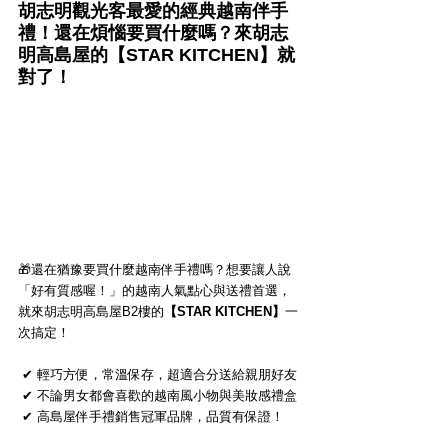
胡志明觀光客最愛的經典越南伴手
禮！還在煩惱要買什麼嗎？來胡志
明高島屋的【STAR KITCHEN】就
對了！
🎁還在猶豫要買什麼越南伴手禮嗎？想要讓人說
「好有質感喔！」的越南人氣點心與送禮首選，
就來胡志明高島屋B2樓的
【STAR KITCHEN】
一
次搞定！
 ✔ 輕巧方便，常溫保存，超適合分送給親朋好友
 ✔ 不論男女都會喜歡的越南風小物與美妝感禮盒
 ✔ 高島屋伴手禮銷售冠軍品牌，品質有保證！