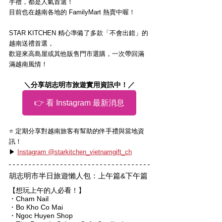
手禮，都是人氣首選！
目前也在越南各地的 FamilyMart 熱賣中喔！
STAR KITCHEN 精心準備了多款「不會出錯」的
越南送禮首選，
歡迎來高島屋或其他販售門市選購，一次帶回滿
滿越南風情！
＼分享胡志明市旅遊實用資訊中！／
👉 看 Instagram 最新消息
⭐️ 定期分享對越南旅客有幫助的伴手禮與當地資
訊！
▶ 
Instagram @starkitchen_vietnamgift_ch
胡志明市半日旅遊懶人包：上午篇&下午篇
【想玩上午的人必看！】
・Cham Nail
・Bo Kho Co Mai
・Ngoc Huyen Shop