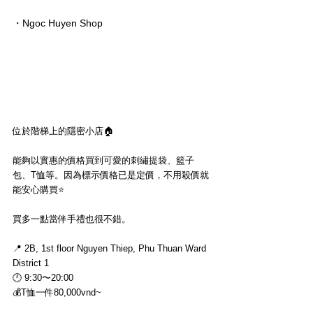
・Ngoc Huyen Shop
位於階梯上的隱密小店🏠
能夠以實惠的價格買到可愛的刺繡提袋、籃子
包、T恤等。因為標示價格已是定價，不用殺價就
能安心購買⭐️
買多一點當伴手禮也很不錯。
📍 2B, 1st floor Nguyen Thiep, Phu Thuan Ward
District 1
🕛 9:30〜20:00
💰T恤一件80,000vnd~