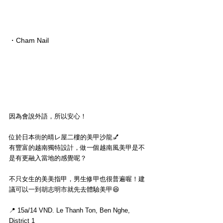
・Cham Nail
因為會說外語，所以安心！
位於日本街的晴レ屋二樓的美甲沙龍💅
有豐富的越南獨特設計，做一個越南風美甲是不
是有更融入當地的感覺呢？
不只女生的美美指甲，男生修甲也很普遍喔！建
議可以一到胡志明市就先去體驗美甲😆
📍 15a/14 VND. Le Thanh Ton, Ben Nghe, 
District 1