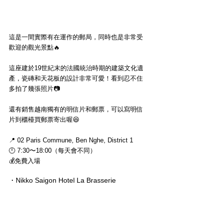
這是一間實際有在運作的郵局，同時也是非常受
歡迎的觀光景點🔥
這座建於19世紀末的法國統治時期的建築文化遺
產，瓷磚和天花板的設計非常可愛！看到忍不住
多拍了幾張照片📷
還有銷售越南獨有的明信片和郵票，可以寫明信
片到櫃檯買郵票寄出喔😆
📍 02 Paris Commune, Ben Nghe, District 1
🕛 7:30〜18:00（每天會不同）
💰免費入場
・Nikko Saigon Hotel La Brasserie