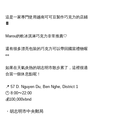
這是一家專門使用越南可可豆製作巧克力的店鋪
🍫
Marou的軟冰淇淋巧克力非常推薦🤍
還有很多漂亮包裝的巧克力可以帶回國當禮物喔
👀
如果在天氣炎熱的胡志明市散步累了，這裡很適
合當一個休息點呢！
📍 57 D. Nguyen Du, Ben Nghe, District 1
🕛 8:00〜22:00
💰100,000vbnd
・胡志明市中央郵局