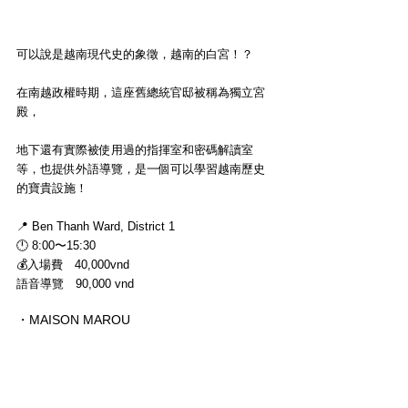
可以說是越南現代史的象徵，越南的白宮！？
在南越政權時期，這座舊總統官邸被稱為獨立宮
殿，
地下還有實際被使用過的指揮室和密碼解讀室
等，也提供外語導覽，是一個可以學習越南歷史
的寶貴設施！
📍 Ben Thanh Ward, District 1
🕛 8:00〜15:30
💰入場費　40,000vnd
語音導覽　90,000 vnd
・MAISON MAROU