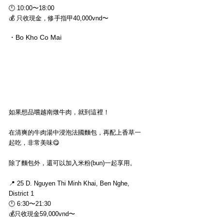
🕛 10:00〜18:00
💰 只收現金，修手指甲40,000vnd〜
・Bo Kho Co Mai
如果想品嚐越南燉牛肉，就到這裡！
在清爽的牛肉湯中浸泡法國麵包，再配上香草一
起吃，非常美味😋
除了麵包外，還可以加入米粉(bun)一起享用。
📍 25 D. Nguyen Thi Minh Khai, Ben Nghe, 
District 1
🕛 6:30〜21:30
💰只收現金59,000vnd〜