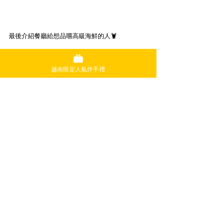
最後介紹餐廳給想品嚐高級海鮮的人🦞
牡蠣、螃蟹、龍蝦等高級海鮮吃到飽😲
越南限定人氣伴手禮
除此之外，還有各種沙拉、肉類、魚類、甜點等
豐富的菜單，無酒不歡的朋友們，還有無限暢飲
的酒精可選擇！
📍 235 D. Nguyen Van Cu, Nguyen Cu Trinh 
Ward, District 1
🕛 18:00〜22:00（海鮮自助餐）
💰1,900,000vnd
胡志明觀光客最愛的經典越南伴手
禮！還在煩惱要買什麼嗎？來胡志
明高島屋的【STAR KITCHEN】就
對了！