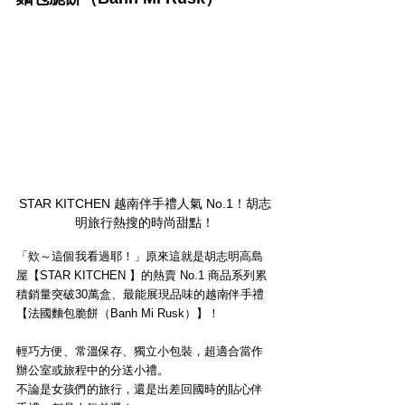
STAR KITCHEN 越南伴手禮人氣 No.1！胡志
明旅行熱搜的時尚甜點！
「欸～這個我看過耶！」原來這就是胡志明高島
屋【STAR KITCHEN 】的熱賣 No.1 商品系列累
積銷量突破30萬盒、最能展現品味的越南伴手禮
【法國麵包脆餅（Banh Mi Rusk）】！
輕巧方便、常溫保存、獨立小包裝，超適合當作
辦公室或旅程中的分送小禮。
不論是女孩們的旅行，還是出差回國時的貼心伴