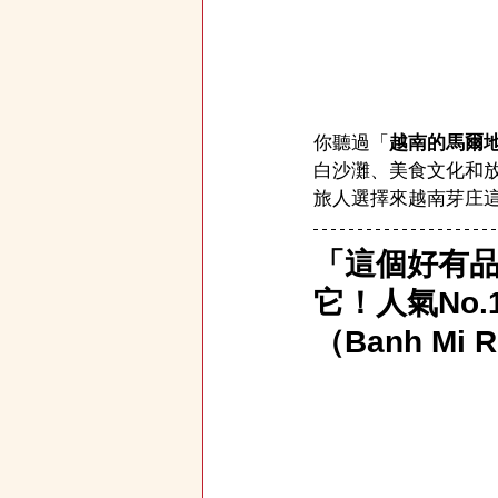
你聽過「
越南的馬爾
白沙灘、美食文化和
旅人選擇來越南芽庄
「這個好有
它！人氣No.
（Banh Mi 