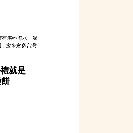
市擁有湛藍海水、潔
閒，愈來愈多台灣
手禮就是
脆餅