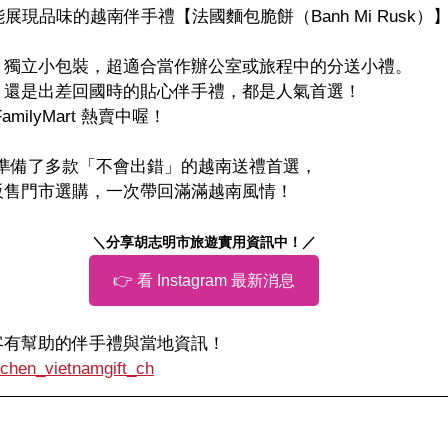
展現品味的越南伴手禮【法國麵包脆餅（Banh Mi Rusk）
、獨立小包裝，超適合當作辦公室或旅程中的分送小禮。
，還是出差回國時的貼心伴手禮，都是人氣首選！
ilyMart 熱賣中喔！
N 精心準備了多款「不會出錯」的越南送禮首選，
販售門市選購，一次帶回滿滿越南風情！
＼分享胡志明市旅遊實用資訊中！／
👉 看 Instagram 最新消息
旅客有幫助的伴手禮與當地資訊！
tchen_vietnamgift_ch