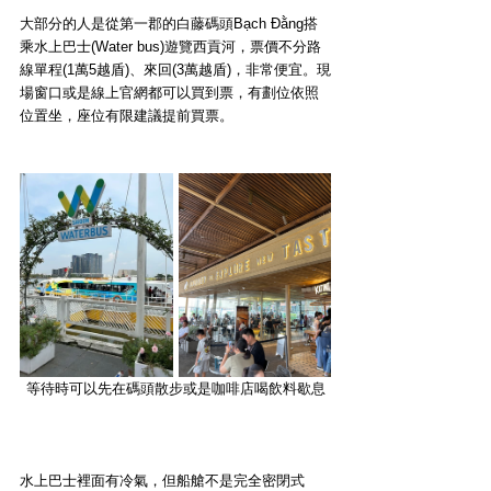
大部分的人是從第一郡的白藤碼頭Bạch Đằng搭
乘水上巴士(Water bus)遊覽西貢河，票價不分路
線單程(1萬5越盾)、來回(3萬越盾)，非常便宜。現
場窗口或是線上官網都可以買到票，有劃位依照
位置坐，座位有限建議提前買票。
等待時可以先在碼頭散步或是咖啡店喝飲料歇息
水上巴士裡面有冷氣，但船艙不是完全密閉式