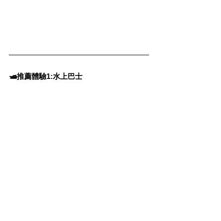
🛥️推薦體驗1:水上巴士