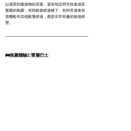
以感受到建築物的高聳，還有胡志明市快速成長
繁榮的氛圍，有時船會經過橋下、有時旁邊會有
貨櫃船等其他船隻經過，都是非常有趣的旅遊經
歷。
🚌推薦體驗2:雙層巴士