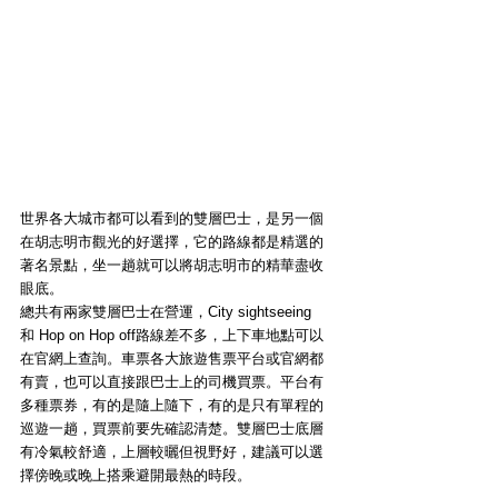
世界各大城市都可以看到的雙層巴士，是另一個
在胡志明市觀光的好選擇，它的路線都是精選的
著名景點，坐一趟就可以將胡志明市的精華盡收
眼底。
總共有兩家雙層巴士在營運，City sightseeing 
和 Hop on Hop off路線差不多，上下車地點可以
在官網上查詢。車票各大旅遊售票平台或官網都
有賣，也可以直接跟巴士上的司機買票。平台有
多種票券，有的是隨上隨下，有的是只有單程的
巡遊一趟，買票前要先確認清楚。雙層巴士底層
有冷氣較舒適，上層較曬但視野好，建議可以選
擇傍晚或晚上搭乘避開最熱的時段。