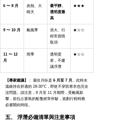
6 〜 8 月
炎熱、大
最平靜、
★★★
晴天
透明度最
高
9 〜 10 月
颱風季
浪大、行
★☆☆
程常因雨
取消
11 〜 12 
雨季
透明度
★☆☆
月
差，不建
議浮潛
【專家建議】
： 最佳月份是 
6 月至 7 月
。此時水
溫維持在舒適的 28-30°C，即使不穿防寒衣也完全
沒問題。請注意，9 月至 11 月期間，受颱風影
響，前往占婆島的船隻經常停駛，規劃行程時務
必避開此時段。
五、 浮潛必備清單與注意事項