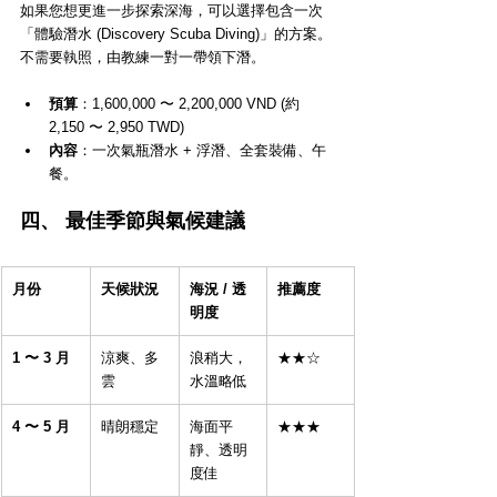
如果您想更進一步探索深海，可以選擇包含一次
「體驗潛水 (Discovery Scuba Diving)」的方案。
不需要執照，由教練一對一帶領下潛。
預算
：1,600,000 〜 2,200,000 VND (約 
2,150 〜 2,950 TWD)
內容
：一次氣瓶潛水 + 浮潛、全套裝備、午
餐。
四、 最佳季節與氣候建議
月份
天候狀況
海況 / 透
推薦度
明度
1 〜 3 月
涼爽、多
浪稍大，
★★☆
雲
水溫略低
4 〜 5 月
晴朗穩定
海面平
★★★
靜、透明
度佳