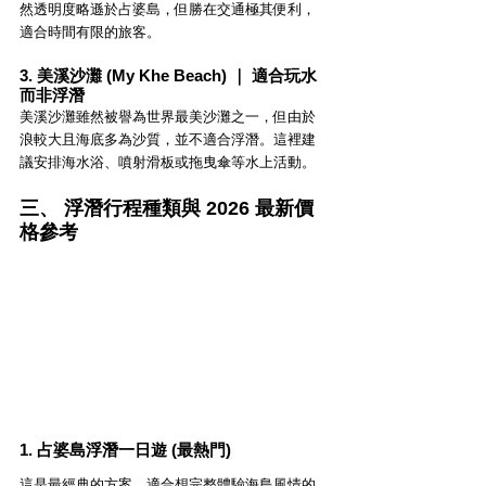
然透明度略遜於占婆島，但勝在交通極其便利，
適合時間有限的旅客。
3. 美溪沙灘 (My Khe Beach) ｜ 適合玩水
而非浮潛
美溪沙灘雖然被譽為世界最美沙灘之一，但由於
浪較大且海底多為沙質，並不適合浮潛。這裡建
議安排海水浴、噴射滑板或拖曳傘等水上活動。
三、 浮潛行程種類與 2026 最新價
格參考
1. 占婆島浮潛一日遊 (最熱門)
這是最經典的方案，適合想完整體驗海島風情的