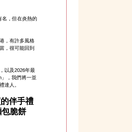
很有名，但在炎熱的
港，有許多風格
當，很可能回到
以及2026年最
en」，我們將一並
禮達人。
買的伴手禮
國麵包脆餅