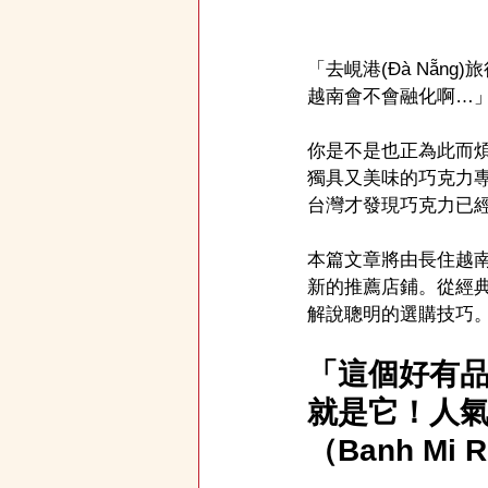
「去峴港(Đà Nẵ
越南會不會融化啊…
你是不是也正為此而
獨具又美味的巧克力
台灣才發現巧克力已
本篇文章將由長住越南
新的推薦店鋪。從經典名
解說聰明的選購技巧
「這個好有
就是它！人氣N
（Banh Mi 