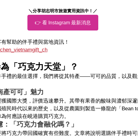
＼分享胡志明市旅遊實用資訊中！／
👉 看 Instagram 最新消息
旅客有幫助的伴手禮與當地資訊！
tchen_vietnamgift_ch
譽為「巧克力天堂」？
伴手禮的最佳選擇，我們將從其特產——可可的品質，以及觀
南產可可」魅力
屢獲國際大獎，評價迅速攀升。其帶有果香的酸味與濃郁深邃
民時代以來的歷史，以及從農園到製造一條龍的「Bean to
你為何應該在峴港購買巧克力。
慮：「巧克力會融化嗎？」
要將巧克力帶回國確實有些難度。文章將說明選購伴手禮時可