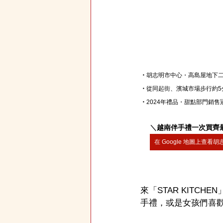
・
胡志明市中心・高島屋地下
・
從同起街、濱城市場步行約5
・
2024年禮品・甜點部門銷售
＼
越南伴手禮一次買齊
在 Google 地圖上查看
來「STAR KITC
手禮，或是女孩們喜