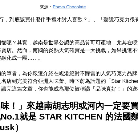
來源
：
Pheva Chocolate
ng)旅行，到底該買什麼伴手禮才討人喜歡？」、「聽說巧克力
」
煩惱呢？其實，越南是世界公認的高品質可可產地，尤其在峴
專賣店。然而，南國的炎熱天氣確實是一大挑戰，如果挑選不
經融化成一團……。
的筆者，為你嚴選介紹在峴港絕對不踩雷的人氣巧克力品牌，
店到完美符合亞洲人味蕾、時下蔚為話題的「Star Kitch
。讀完這篇文章，你也能成為那位被稱讚「品味真好！」的送
品味！」來越南胡志明或河內一定要
o.1就是 STAR KITCHEN 的法
Rusk）