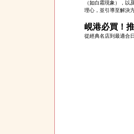
（如白霜現象），以
理心，並引導至解決
峴港必買！推
從經典名店到最適合