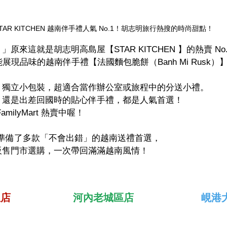
TAR KITCHEN 越南伴手禮人氣 No.1！胡志明旅行熱搜的時尚甜點！
原來這就是胡志明高島屋【STAR KITCHEN 】的熱賣 No
展現品味的越南伴手禮【法國麵包脆餅（Banh Mi Rusk）
、獨立小包裝，超適合當作辦公室或旅程中的分送小禮。
，還是出差回國時的貼心伴手禮，都是人氣首選！
ilyMart 熱賣中喔！
N 精心準備了多款「不會出錯」的越南送禮首選，
販售門市選購，一次帶回滿滿越南風情！
屋店
河內老城區店
峴港