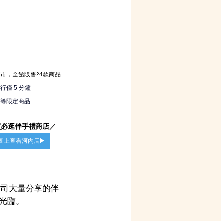
市，全館販售24款商品
僅 5 分鐘
克等限定商品
買必逛伴手禮商店
／
e 地圖上查看河內店▶
是公司大量分享的伴
光臨。