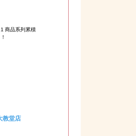
.1 商品系列累積
】！
大教堂店