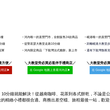
・
河內唯一的直營門市，全館販售24款商品
・
峴港
唯一的直營門
二樓
・
從聖若瑟大教堂走路10分鐘
・
距離峴港大教堂步行
分鐘
・
河內限定商品「下龍灣法式脆餅」新上市
・
還有下龍灣魯斯
冠軍
＼
大教堂旁必買必逛伴手禮商店
／
＼
大教堂旁必
最方便
／
在 Google 地圖上查看河內店▶
在 Googl
胡志明店▶
HEN」10分鐘就能解決！從越南咖啡、花茶到各式餅乾，不論
歡的精緻小禮都很合適。商務出差空檔、旅程最後一站，歡迎