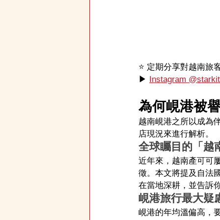
⭐️ 定期分享對越南
▶ 
Instagram @starki
為何峴港被
越南峴港之所以成為
店現況來進行解析。
全球矚目的「越
近年來，越南產可可
徵。本文將提及自法國殖
在當地深耕，並告訴
峴港旅行最大疑
峴港的年均溫偏高，