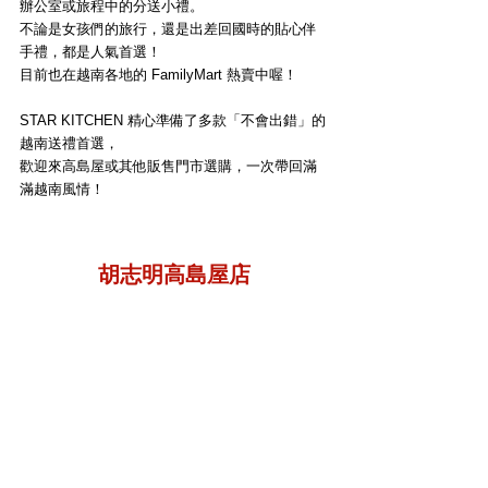
辦公室或旅程中的分送小禮。
不論是女孩們的旅行，還是出差回國時的貼心伴
手禮，都是人氣首選！
目前也在越南各地的 FamilyMart 熱賣中喔！
STAR KITCHEN 精心準備了多款「不會出錯」的
越南送禮首選，
歡迎來高島屋或其他販售門市選購，一次帶回滿
滿越南風情！
胡志明高島屋店