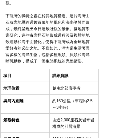
觀。
下龍灣的獨特之處在於其地質構造。這片海灣由
石灰岩地層經過數百萬年的風化和海水侵蝕而形
成，最終呈現出今日這般壯觀的景象。據地質學
家研究，這些奇岩怪石的形成過程涉及複雜的地
殼運動和海平面變化，使得下龍灣成為全球地質
愛好者的必訪之地。不僅如此，灣內還生活著豐
富多樣的海洋生物，包括多種魚類、貝類和海洋
哺乳動物，構成了一個生態系統的完整縮影。
項目
詳細資訊
地理位置
越南北部廣寧省
與河內距離
約160公里（車程約2.5
～3小時）
景觀特色
由近2,000座石灰岩奇岩
構成的壯麗海景