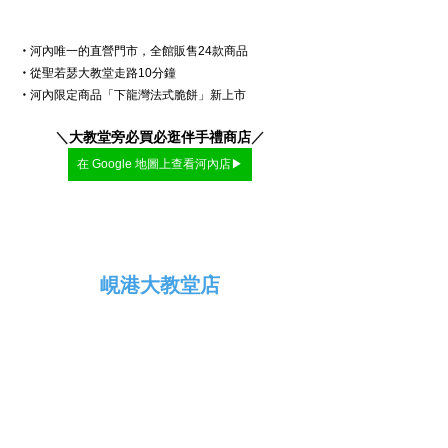
・
河內唯一的直營門市，全館販售24款商品
・
從聖若瑟大教堂走路10分鐘
・
河內限定商品「下龍灣法式脆餅」新上市
＼
大教堂旁必買必逛伴手禮商店
／
在 Google 地圖上查看河內店▶
峴港大教堂店