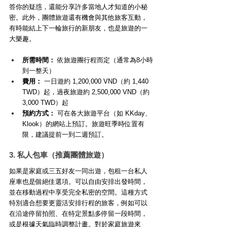
答你的疑惑，還能分享許多當地人才知道的小秘
密。此外，團體旅遊還有機會與其他旅客互動，
有時能結上下一輪旅行的新朋友，也是旅遊的一
大樂趣。
所需時間：
 依旅遊團行程而定（通常為8小時
到一整天）
費用：
 一日遊約 1,200,000 VND（約 1,440 
TWD）起，過夜旅遊約 2,500,000 VND（約 
3,000 TWD）起
預約方式：
 可在各大旅遊平台（如 KKday、
Klook）的網站上預訂。旅遊旺季時位置有
限，建議提前一到二週預訂。
3. 私人包車（推薦團體旅遊）
如果是家庭或三五好友一同出遊，包租一台私人
座車也是個絕佳選項。可以自由安排出發時間，
並在移動過程中享受完全私密的空間。這種方式
特別適合想要更靈活安排行程的旅客，例如可以
在沿途停留拍照、在特定景點多停留一段時間，
或是根據天氣臨時調整計畫。對於家庭旅遊來