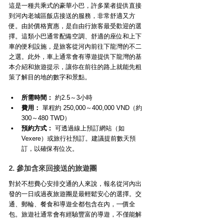
這是一種共乘式的豪華小巴，許多業者提供直接
到河內老城區飯店接送的服務，非常舒適又方
便。由於價格實惠，是自由行旅客最受歡迎的選
擇。這類小巴通常配備空調、舒適的座位和上下
車的便利設施，是旅客從河內前往下龍灣的不二
之選。此外，車上通常會有導遊提供下龍灣的基
本介紹和旅遊提示，讓你在前往的路上就能先粗
策了解目的地的數字和景點。
所需時間：
 約2.5～3小時
費用：
 單程約 250,000～400,000 VND（約 
300～480 TWD）
預約方式：
 可透過線上預訂網站（如 
Vexere）或旅行社預訂。建議提前數天預
訂，以確保有位次。
2. 參加含來回接送的旅遊團
對於不想費心安排交通的人來說，報名從河內出
發的一日或過夜旅遊團是最輕鬆安心的選擇。交
通、郵輪、餐食和導遊全都包含在內，一價全
包。旅遊社通常會有經驗豐富的導遊，不僅能解