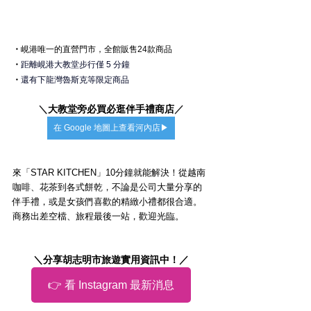
・
峴港
唯一的直營門市，全館販售24款商品
・
距離峴港大教堂步行僅 5 分鐘
・
還有下龍灣魯斯克等限定商品
＼
大教堂旁必買必逛伴手禮商店
／
在 Google 地圖上查看河內店▶
來「STAR KITCHEN」10分鐘就能解決！從越南
咖啡、花茶到各式餅乾，不論是公司大量分享的
伴手禮，或是女孩們喜歡的精緻小禮都很合適。
商務出差空檔、旅程最後一站，歡迎光臨。
＼分享胡志明市旅遊實用資訊中！／
👉 看 Instagram 最新消息