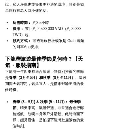
說，私人座車也能提供更舒適的環境，特別是如
果同行有老人或小孩的話。
所需時間：
 約2.5小時
費用：
 來回約 2,500,000 VND（約 3,000 
TWD）起
預約方式：
 可透過旅行社或像是 Grab 這類
的叫車App安排。
下龍灣旅遊最佳季節是何時？【天
氣・服裝指南】
下龍灣一年四季都適合旅遊，但特別推薦的季節
是
春季（3月至5月）和秋季（9月至11月）
。這段
期間天氣穩定，氣溫宜人，是搭乘郵輪出海的最
佳時機。
春季 (3～5月) & 秋季 (9～11月)：
最佳季
節
。晴天率高，氣溫舒適，非常適合進行郵
輪巡航、划獨木舟等戶外活動。此時海面平
靜，能見度佳，是拍攝下龍灣壯麗景色的最
佳時刻。