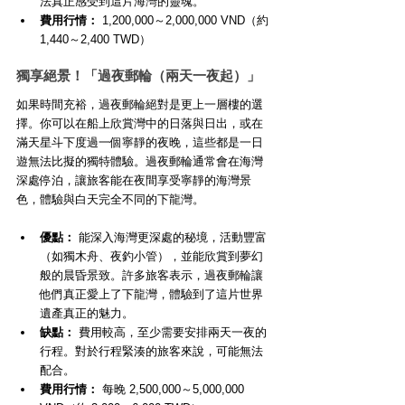
法真正感受到這片海灣的靈魂。
費用行情：
 1,200,000～2,000,000 VND（約 
1,440～2,400 TWD）
獨享絕景！「過夜郵輪（兩天一夜起）」
如果時間充裕，過夜郵輪絕對是更上一層樓的選
擇。你可以在船上欣賞灣中的日落與日出，或在
滿天星斗下度過一個寧靜的夜晚，這些都是一日
遊無法比擬的獨特體驗。過夜郵輪通常會在海灣
深處停泊，讓旅客能在夜間享受寧靜的海灣景
色，體驗與白天完全不同的下龍灣。
優點：
 能深入海灣更深處的秘境，活動豐富
（如獨木舟、夜釣小管），並能欣賞到夢幻
般的晨昏景致。許多旅客表示，過夜郵輪讓
他們真正愛上了下龍灣，體驗到了這片世界
遺產真正的魅力。
缺點：
 費用較高，至少需要安排兩天一夜的
行程。對於行程緊湊的旅客來說，可能無法
配合。
費用行情：
 每晚 2,500,000～5,000,000 