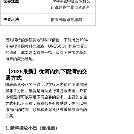
世界遺產
1994年被聯合國教科文
組織列為世界自然遺產
主要玩法
搭乘郵輪遊覽海灣
因其獨特的景觀與地球科學價值，下龍灣於1994
年被聯合國教科文組織（UNESCO）列為世界自
然遺產，成為越南首屈一指、吸引全球旅客慕名
而來的觀光勝地。
【2026最新】從河內到下龍灣的交
通方式
隨著高速公路的開通，現在從河內前往下龍灣變
得非常方便。無論是自助旅行還是跟團遊，都有
多種選擇可以滿足不同旅客的需求。主要的交通
方式有以下三種，每種都各有優缺點，你可以根
據自己的時間、預算和旅遊風格來選擇最適合的
方案。
1. 豪華接駁小巴（最推薦）