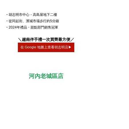
・
胡志明市中心・高島屋地下二樓
・
從同起街、濱城市場步行約5分鐘
・
2024年禮品・甜點部門銷售冠軍
＼
越南伴手禮一次買齊最方便
／
在 Google 地圖上查看胡志明店▶
河內老城區店