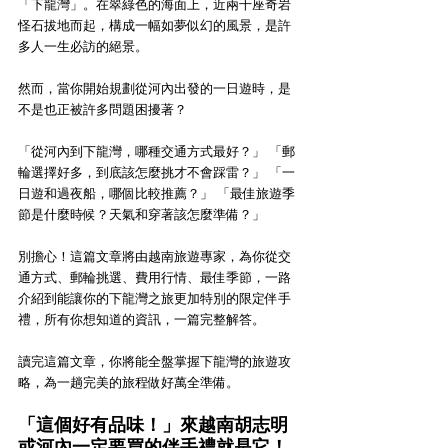
「下龍灣」。在翠綠色的海面上，近兩千座奇岩
怪石拔地而起，構成一幅如夢似幻的風景，是許
多人一生必訪的絕景。
然而，當你開始規劃從河內出發的一日遊時，是
不是也正被許多問題困擾著？
「從河內到下龍灣，哪種交通方式最好？」 「郵
輪選擇好多，到底該怎麼挑才不會踩雷？」 「一
日遊和過夜船，哪個比較推薦？」 「最佳旅遊季
節是什麼時候？天氣和穿著該怎麼準備？」
別擔心！這篇文章將由越南旅遊專家，為你從交
通方式、郵輪挑選、費用行情、最佳季節，一路
介紹到能讓你的下龍灣之旅更加特別的限定伴手
禮，所有你想知道的資訊，一篇完整解答。
讀完這篇文章，你將能全盤掌握下龍灣的旅遊攻
略，為一趟完美的旅程做好萬全準備。
「這個好有品味！」來越南胡志明
或河內一定要買的伴手禮就是它！