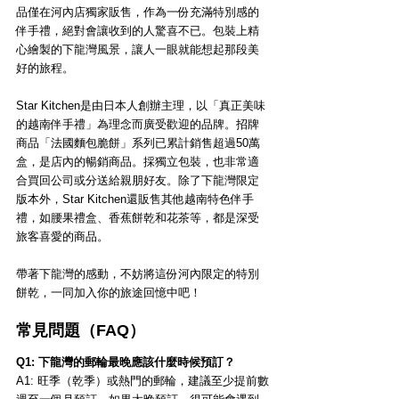
品僅在河內店獨家販售，作為一份充滿特別感的
伴手禮，絕對會讓收到的人驚喜不已。包裝上精
心繪製的下龍灣風景，讓人一眼就能想起那段美
好的旅程。
Star Kitchen是由日本人創辦主理，以「真正美味
的越南伴手禮」為理念而廣受歡迎的品牌。招牌
商品「法國麵包脆餅」系列已累計銷售超過50萬
盒，是店內的暢銷商品。採獨立包裝，也非常適
合買回公司或分送給親朋好友。除了下龍灣限定
版本外，Star Kitchen還販售其他越南特色伴手
禮，如腰果禮盒、香蕉餅乾和花茶等，都是深受
旅客喜愛的商品。
帶著下龍灣的感動，不妨將這份河內限定的特別
餅乾，一同加入你的旅途回憶中吧！
常見問題（FAQ）
Q1: 下龍灣的郵輪最晚應該什麼時候預訂？
A1: 旺季（乾季）或熱門的郵輪，建議至少提前數