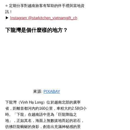
⭐️ 定期分享對越南旅客有幫助的伴手禮與當地資
訊！
▶ 
Instagram @starkitchen_vietnamgift_ch
下龍灣是個什麼樣的地方？
來源: 
PIXABAY
下龍灣（Vịnh Hạ Long）位於越南北部的廣寧
省，距離首都河內約160公里，車程大約2.5到3小
時。「下龍」在越南語中意為「巨龍降臨之
地」，正如其名，海面上無數拔地而起的岩石，
彷彿巨龍蜿蜒的身影，創造出充滿神秘感的景