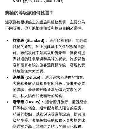
VND（約 3,000～6,000 TWD）
郵輪的等級該如何挑選？
過夜郵輪根據船上的設施與服務品質，主要分為
不同等級。你可以根據預算和旅遊目的來選擇。
標準級 (Standard)：
 適合預算有限、想輕鬆
體驗的旅客。船上提供基本的住宿與餐飲設
施。雖然設施不如高級船隻豪華，但仍能提
供舒適的睡眠環境和美味的餐食。許多背包
客和預算有限的旅客選擇標準級，發現其實
體驗並無太大差異。
豪華級 (Deluxe)：
 適合追求舒適度的旅客。
客房和餐飲品質都會有所升級，提供更優質
的體驗。豪華級郵輪通常配備更寬敞的客
房、私人陽台和更精緻的餐食。
奢華級 (Luxury)：
 適合蜜月旅行、慶祝紀念
日等特殊場合。通常配有私人陽台的客房、
精緻的餐點，以及SPA等豪華設施，提供頂
級的享受。奢華級郵輪的服務人員與旅客比
例通常更高，能提供更貼心的個人化服務。