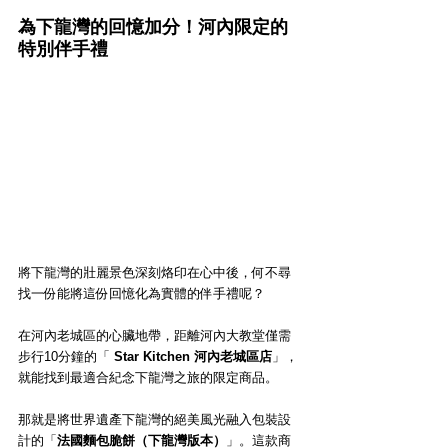
為下龍灣的回憶加分！河內限定的
特別伴手禮
將下龍灣的壯麗景色深刻烙印在心中後，何不尋
找一份能將這份回憶化為實體的伴手禮呢？
在河內老城區的心臟地帶，距離河內大教堂僅需
步行10分鐘的「
 Star Kitchen 河內老城區店
」，
就能找到最適合紀念下龍灣之旅的限定商品。
那就是將世界遺產下龍灣的絕美風光融入包裝設
計的「
法國麵包脆餅（下龍灣版本）
」。這款商