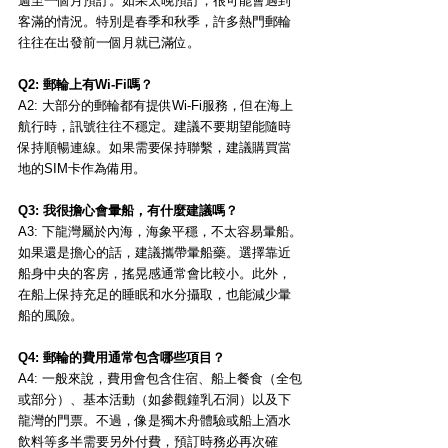
週至一個月預訂。如果太晚預訂，很可能會遇到
客滿的情況。特別是春季和秋季，許多熱門郵輪
往往在出發前一個月就已滿位。
Q2: 郵輪上有Wi-Fi嗎？
A2: 大部分的郵輪都有提供Wi-Fi服務，但在海上
航行時，訊號往往不穩定。建議不要期望能隨時
保持順暢連線。如果需要保持聯繫，建議購買當
地的SIM卡作為備用。
Q3: 我很擔心會暈船，有什麼建議嗎？
A3: 下龍灣屬於內海，海象平穩，不太容易暈船。
如果還是擔心的話，建議攜帶暈船藥。選擇靠近
船身中央的客房，搖晃感通常會比較小。此外，
在船上保持充足的睡眠和水分攝取，也能減少暈
船的風險。
Q4: 郵輪的費用通常包含哪些項目？
A4: 一般來說，費用會包含住宿、船上餐食（全包
或部分）、基本活動（如參觀鐘乳石洞）以及下
龍灣的門票。不過，像是獨木舟體驗或船上酒水
飲料等多半需要另外付費，預訂時務必再次確