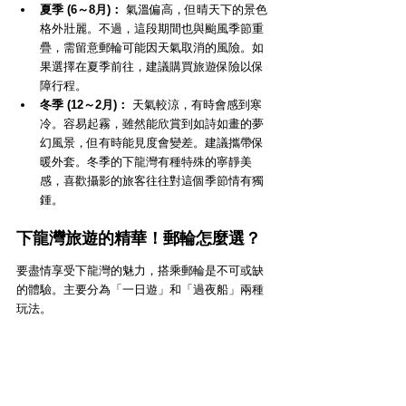
夏季 (6～8月)：
 氣溫偏高，但晴天下的景色
格外壯麗。不過，這段期間也與颱風季節重
疊，需留意郵輪可能因天氣取消的風險。如
果選擇在夏季前往，建議購買旅遊保險以保
障行程。
冬季 (12～2月)：
 天氣較涼，有時會感到寒
冷。容易起霧，雖然能欣賞到如詩如畫的夢
幻風景，但有時能見度會變差。建議攜帶保
暖外套。冬季的下龍灣有種特殊的寧靜美
感，喜歡攝影的旅客往往對這個季節情有獨
鍾。
下龍灣旅遊的精華！郵輪怎麼選？
要盡情享受下龍灣的魅力，搭乘郵輪是不可或缺
的體驗。主要分為「一日遊」和「過夜船」兩種
玩法。