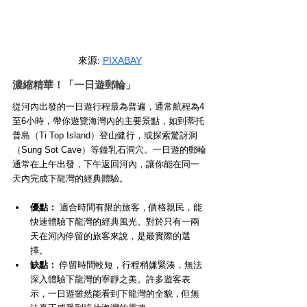
來源: 
PIXABAY
濃縮精華！「一日遊郵輪」
從河內出發的一日遊行程最為普遍，通常航程為4
至6小時，帶你遊覽海灣內的主要景點，如到蒂托
普島（Ti Top Island）登山健行，或探索驚訝洞
（Sung Sot Cave）等鐘乳石洞穴。一日遊的郵輪
通常在上午出發，下午返回河內，讓你能在同一
天內完成下龍灣的經典體驗。
優點：
 適合時間有限的旅客，價格親民，能
快速體驗下龍灣的經典風光。對於只有一兩
天在河內停留的旅客來說，是最實際的選
擇。
缺點：
 停留時間較短，行程稍嫌緊湊，無法
深入體驗下龍灣的寧靜之美。許多遊客表
示，一日遊雖然能看到下龍灣的全貌，但無