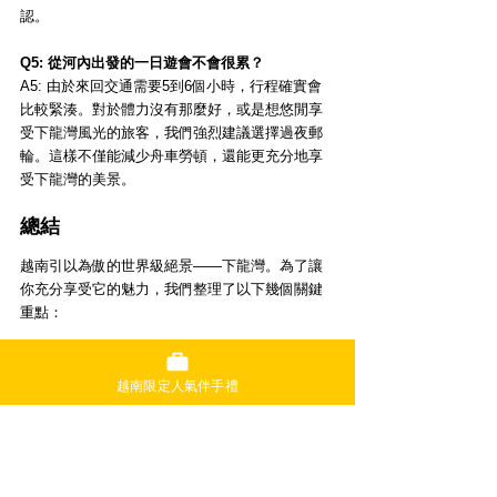
認。
Q5: 從河內出發的一日遊會不會很累？
A5: 由於來回交通需要5到6個小時，行程確實會
比較緊湊。對於體力沒有那麼好，或是想悠閒享
受下龍灣風光的旅客，我們強烈建議選擇過夜郵
輪。這樣不僅能減少舟車勞頓，還能更充分地享
受下龍灣的美景。
總結
越南引以為傲的世界級絕景——下龍灣。為了讓
你充分享受它的魅力，我們整理了以下幾個關鍵
重點：
交通：
 從河內出發，搭乘豪華接駁小巴既舒
適又方便，車程約2.5小時。如果想要更靈活
越南限定人氣伴手禮
的行程安排，私人包車也是不錯的選擇。
最佳季節：
 天氣穩定的春季（3-5月）和秋季
（9-11月）是最佳旅遊時機。如果想避開人
潮，冬季也有其獨特的魅力。