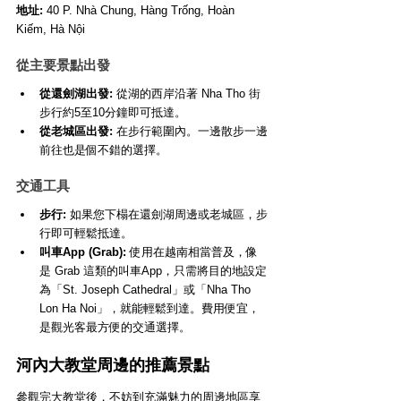
地址:
 40 P. Nhà Chung, Hàng Trống, Hoàn 
Kiếm, Hà Nội
從主要景點出發
從還劍湖出發:
 從湖的西岸沿著 Nha Tho 街
步行約5至10分鐘即可抵達。
從老城區出發:
 在步行範圍內。一邊散步一邊
前往也是個不錯的選擇。
交通工具
步行:
 如果您下榻在還劍湖周邊或老城區，步
行即可輕鬆抵達。
叫車App (Grab):
 使用在越南相當普及，像
是 Grab 這類的叫車App，只需將目的地設定
為「St. Joseph Cathedral」或「Nha Tho 
Lon Ha Noi」，就能輕鬆到達。費用便宜，
是觀光客最方便的交通選擇。
河內大教堂周邊的推薦景點
參觀完大教堂後，不妨到充滿魅力的周邊地區享