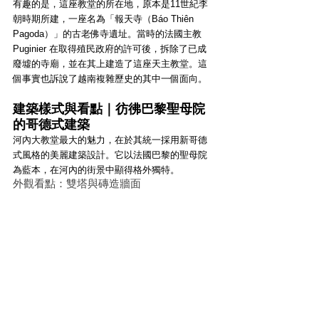
有趣的是，這座教堂的所在地，原本是11世紀李
朝時期所建，一座名為「報天寺（Báo Thiên 
Pagoda）」的古老佛寺遺址。當時的法國主教 
Puginier 在取得殖民政府的許可後，拆除了已成
廢墟的寺廟，並在其上建造了這座天主教堂。這
個事實也訴說了越南複雜歷史的其中一個面向。
建築樣式與看點｜彷彿巴黎聖母院
的哥德式建築
河內大教堂最大的魅力，在於其統一採用新哥德
式風格的美麗建築設計。它以法國巴黎的聖母院
為藍本，在河內的街景中顯得格外獨特。
外觀看點：雙塔與磚造牆面