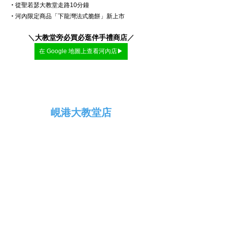
・
從聖若瑟大教堂走路10分鐘
・
河內限定商品「下龍灣法式脆餅」新上市
＼
大教堂旁必買必逛伴手禮商店
／
在 Google 地圖上查看河內店▶
峴港大教堂店