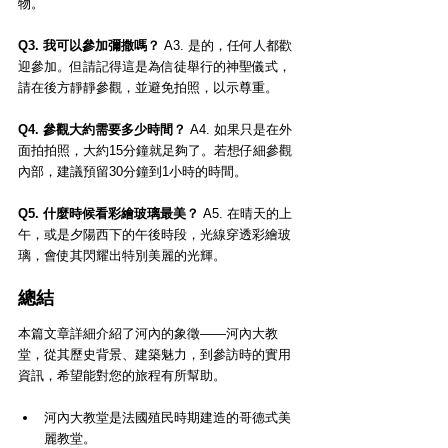
物。
Q3. 我可以參加彌撒嗎？
 A3. 是的，任何人都歡
迎參加。但請記得這是為信徒舉行的神聖儀式，
請在後方靜靜參觀，並避免拍照，以示尊重。
Q4. 參觀大約需要多少時間？
 A4. 如果只是在外
面拍拍照，大約15分鐘就足夠了。若想仔細參觀
內部，建議預留30分鐘到1小時的時間。
Q5. 什麼時候看彩繪玻璃最美？
 A5. 在晴天的上
午，或是夕陽西下的午後時段，光線穿透彩繪玻
璃，會使其閃耀出特別美麗的光輝。
總結
本篇文章詳細介紹了河內的象徵——河內大教
堂，從其歷史背景、建築魅力，到參訪時的實用
資訊，希望能對您的旅程有所幫助。
河內大教堂是法國殖民時期建造的哥德式美
麗教堂。