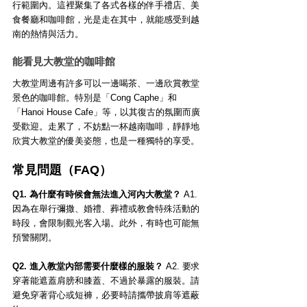
行範圍內。這裡聚集了各式各樣的伴手禮店、美
食餐廳和咖啡館，光是走在其中，就能感受到越
南的熱情與活力。
能看見大教堂的咖啡館
大教堂周邊有許多可以一邊喝茶、一邊欣賞教堂
景色的咖啡館。特別是「Cong Caphe」和
「Hanoi House Cafe」等，以其復古的氛圍而廣
受歡迎。走累了，不妨點一杯越南咖啡，靜靜地
欣賞大教堂的優美姿態，也是一種獨特的享受。
常見問題（FAQ）
Q1. 為什麼有時候會無法進入河內大教堂？
 A1. 
因為在舉行彌撒、婚禮、葬禮或教會特殊活動的
時段，會限制觀光客入場。此外，有時也可能無
預警關閉。
Q2. 進入教堂內部需要什麼樣的服裝？
 A2. 要求
穿著能遮蓋肩膀和膝蓋、不過於暴露的服裝。請
避免穿著背心或短褲，必要時請攜帶披肩等遮蔽