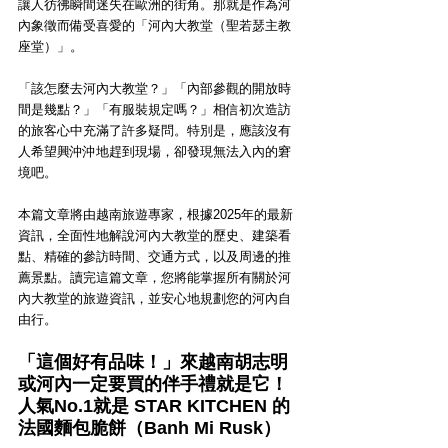
讓人彷彿瞬間迷失在歐洲的街角。那就是作為河
內象徵而備受喜愛的「河內大教堂（聖若瑟主教
座堂）」。
「該怎麼去河內大教堂？」「內部參觀的開放時
間是幾點？」「有服裝規定嗎？」相信初次造訪
的旅客心中充滿了許多疑問。特別是，應該沒有
人希望興沖沖地趕到現場，卻發現無法入內的窘
境吧。
本篇文章將由越南旅遊專家，根據2025年的最新
資訊，全面性地解說河內大教堂的歷史、建築看
點、精確的參訪時間、交通方式，以及周邊的推
薦景點。讀完這篇文章，您將能掌握所有關於河
內大教堂的旅遊資訊，並安心地規劃您的河內自
由行。
「這個好有品味！」來越南胡志明
或河內一定要買的伴手禮就是它！
人氣No.1就是 STAR KITCHEN 的
法國麵包脆餅（Banh Mi Rusk）