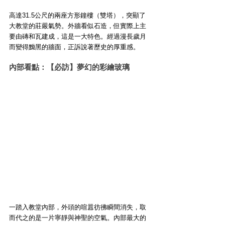
高達31.5公尺的兩座方形鐘樓（雙塔），突顯了
大教堂的莊嚴氣勢。外牆看似石造，但實際上主
要由磚和瓦建成，這是一大特色。經過漫長歲月
而變得黝黑的牆面，正訴說著歷史的厚重感。
內部看點：【必訪】夢幻的彩繪玻璃
一踏入教堂內部，外頭的喧囂彷彿瞬間消失，取
而代之的是一片寧靜與神聖的空氣。內部最大的