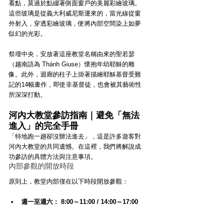
看點，莫過於點綴著側面窗戶的美麗彩繪玻璃。
這些玻璃是從義大利威尼斯運來的，當光線從窗
外射入，穿透彩繪玻璃，便將內部空間染上如夢
似幻的光彩。
祭壇中央，安放著這座教堂名稱由來的聖若瑟
（越南語為 Thánh Giuse）懷抱年幼耶穌的雕
像。此外，迴廊的柱子上掛著描繪耶穌基督受難
記的14幅畫作，即使非基督徒，也會被其藝術性
所深深打動。
河內大教堂參訪指南｜避免「無法
進入」的完全手冊
「特地跑一趟卻沒辦法進去」，這是許多遊客對
河內大教堂的共同遺憾。在這裡，我們將解說成
功參訪的具體方法與注意事項。
內部參觀的開放時段
原則上，教堂內部僅在以下時段開放參觀：
週一至週六： 8:00～11:00 / 14:00～17:00