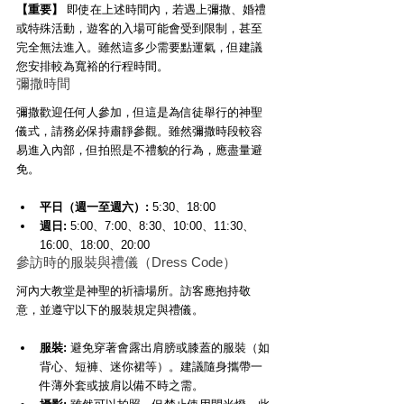
【重要】
 即使在上述時間內，若遇上彌撒、婚禮
或特殊活動，遊客的入場可能會受到限制，甚至
完全無法進入。雖然這多少需要點運氣，但建議
您安排較為寬裕的行程時間。
彌撒時間
彌撒歡迎任何人參加，但這是為信徒舉行的神聖
儀式，請務必保持肅靜參觀。雖然彌撒時段較容
易進入內部，但拍照是不禮貌的行為，應盡量避
免。
平日（週一至週六）:
 5:30、18:00
週日:
 5:00、7:00、8:30、10:00、11:30、
16:00、18:00、20:00
參訪時的服裝與禮儀（Dress Code）
河內大教堂是神聖的祈禱場所。訪客應抱持敬
意，並遵守以下的服裝規定與禮儀。
服裝:
 避免穿著會露出肩膀或膝蓋的服裝（如
背心、短褲、迷你裙等）。建議隨身攜帶一
件薄外套或披肩以備不時之需。