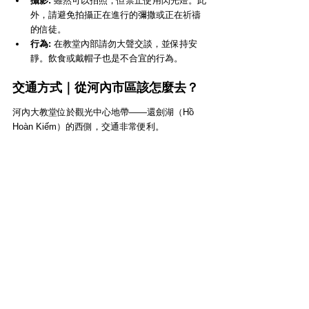
攝影:
 雖然可以拍照，但禁止使用閃光燈。此
外，請避免拍攝正在進行的彌撒或正在祈禱
的信徒。
行為:
 在教堂內部請勿大聲交談，並保持安
靜。飲食或戴帽子也是不合宜的行為。
交通方式｜從河內市區該怎麼去？
河內大教堂位於觀光中心地帶——還劍湖（Hồ 
Hoàn Kiếm）的西側，交通非常便利。