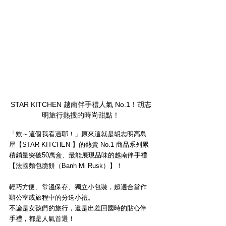
STAR KITCHEN 越南伴手禮人氣 No.1！胡志
明旅行熱搜的時尚甜點！
「欸～這個我看過耶！」原來這就是胡志明高島
屋【STAR KITCHEN 】的熱賣 No.1 商品系列累
積銷量突破50萬盒、最能展現品味的越南伴手禮
【法國麵包脆餅（Banh Mi Rusk）】！
輕巧方便、常溫保存、獨立小包裝，超適合當作
辦公室或旅程中的分送小禮。
不論是女孩們的旅行，還是出差回國時的貼心伴
手禮，都是人氣首選！