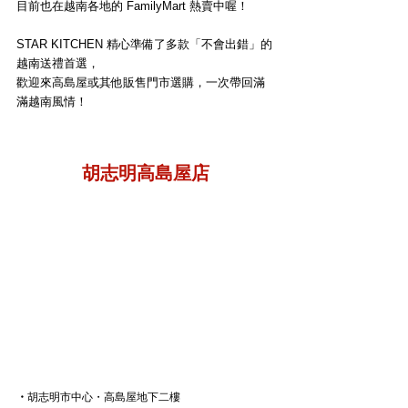
目前也在越南各地的 FamilyMart 熱賣中喔！
STAR KITCHEN 精心準備了多款「不會出錯」的
越南送禮首選，
歡迎來高島屋或其他販售門市選購，一次帶回滿
滿越南風情！
胡志明高島屋店
・
胡志明市中心・高島屋地下二樓