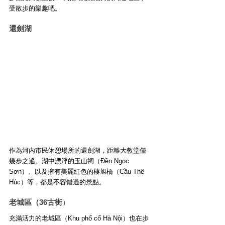
受散步的樂趣吧。
還劍湖
作為河內市民休憩場所的還劍湖，距離大教堂僅
幾步之遙。湖中漂浮的玉山祠（Đền Ngọc 
Sơn）、以及擁有美麗紅色的棲旭橋（Cầu Thê 
Húc）等，都是不容錯過的景點。
老城區（36古街
）
充滿活力的老城區（Khu phố cổ Hà Nội）也在步