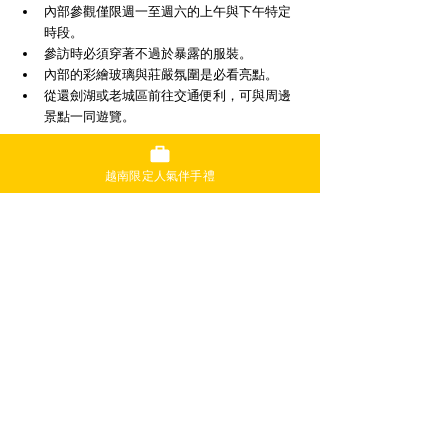
內部參觀僅限週一至週六的上午與下午特定
時段。
參訪時必須穿著不過於暴露的服裝。
內部的彩繪玻璃與莊嚴氛圍是必看亮點。
從還劍湖或老城區前往交通便利，可與周邊
景點一同遊覽。
河內大教堂不僅是一個觀光景點，更是一個承載
越南限定人氣伴手禮
著河內歷史、文化與人們祈禱的能量景點。希望
您能參考本篇文章，親自造訪河內大教堂，感受
其莊嚴的魅力。相信這將會讓您的越南之旅，成
為更加深刻而難忘的回憶。
日本旅客首選的定番伴手禮｜挑選
伴手禮還在猶豫嗎？快來胡志明 & 
河內的「STAR KITCHEN」！