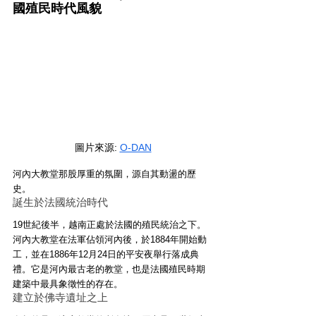
國殖民時代風貌
圖片來源: 
O-DAN
河內大教堂那股厚重的氛圍，源自其動盪的歷
史。
誕生於法國統治時代
19世紀後半，越南正處於法國的殖民統治之下。
河內大教堂在法軍佔領河內後，於1884年開始動
工，並在1886年12月24日的平安夜舉行落成典
禮。它是河內最古老的教堂，也是法國殖民時期
建築中最具象徵性的存在。
建立於佛寺遺址之上