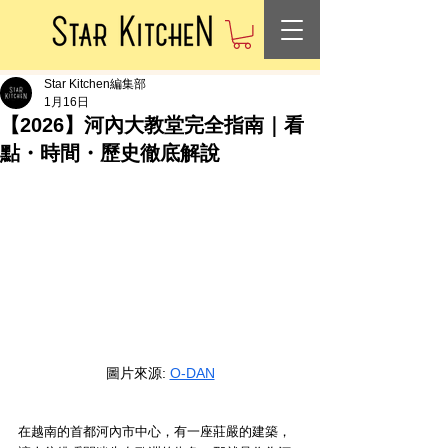
Star Kitchen編集部
1月16日
【2026】河內大教堂完全指南｜看
點・時間・歷史徹底解說
圖片來源: 
O-DAN
在越南的首都河內市中心，有一座莊嚴的建築，