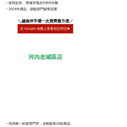
・
從同起街、濱城市場步行約5分鐘
・
2024年禮品・甜點部門銷售冠軍
＼
越南伴手禮一次買齊最方便
／
在 Google 地圖上查看胡志明店▶
河內老城區店
・
河內唯一的直營門市，全館販售24款商品