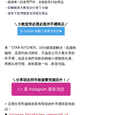
・
峴港
唯一的直營門市，全館販售24款商品
・
距離峴港大教堂步行僅 5 分鐘
・
還有下龍灣魯斯克等限定商品
＼
大教堂旁必買必逛伴手禮商店
／
在 Google 地圖上查看河內店▶
來「STAR KITCHEN」10分鐘就能解決！從越南
咖啡、花茶到各式餅乾，不論是公司大量分享的
伴手禮，或是女孩們喜歡的精緻小禮都很合適。
商務出差空檔、旅程最後一站，歡迎光臨。
＼分享胡志明市旅遊實用資訊中！／
👉 看 Instagram 最新消息
⭐️ 定期分享對越南旅客有幫助的伴手禮與當地資
訊！
▶ 
Instagram @starkitchen_vietnamgift_ch