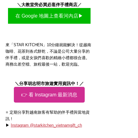
＼
大教堂旁必買必逛伴手禮商店
／
在 Google 地圖上查看河內店▶
來「STAR KITCHEN」10分鐘就能解決！從越南
咖啡、花茶到各式餅乾，不論是公司大量分享的
伴手禮，或是女孩們喜歡的精緻小禮都很合適。
商務出差空檔、旅程最後一站，歡迎光臨。
＼分享胡志明市旅遊實用資訊中！／
👉 看 Instagram 最新消息
⭐️ 定期分享對越南旅客有幫助的伴手禮與當地資
訊！
▶ 
Instagram @starkitchen_vietnamgift_ch