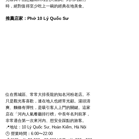
時，絕對值得至少吃上一碗的經典在地美食。
推薦店家：Phở 10 Lý Quốc Sư
位在舊城區、常常大排長龍的知名河粉老店。不
只是觀光客喜歡，連在地人也經常光顧。湯頭清
爽、麵條有彈性，是吸引客人上門的關鍵。這家
店在「河內人氣餐廳排行榜」中長年名列前茅，
非常適合第一次來河內、想安全踩點的旅客。
📍地址：10 Lý Quốc Sư, Hoàn Kiếm, Hà Nội
🕒 營業時間：6:00〜22:00