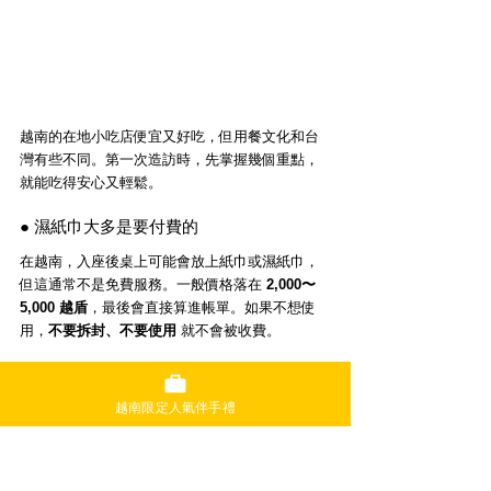
越南的在地小吃店便宜又好吃，但用餐文化和台
灣有些不同。第一次造訪時，先掌握幾個重點，
就能吃得安心又輕鬆。
● 濕紙巾大多是要付費的
在越南，入座後桌上可能會放上紙巾或濕紙巾，
但這通常不是免費服務。一般價格落在 
2,000〜
5,000 越盾
，最後會直接算進帳單。如果不想使
用，
不要拆封、不要使用
 就不會被收費。
● 開動前會先用紙巾擦過餐具
越南限定人氣伴手禮
在地人習慣在用餐前，用紙巾簡單擦過筷子、湯
匙或碗盤。主要是因應小吃店清潔方式比較簡
單，旅客也可以比照當地做法，會更安心。