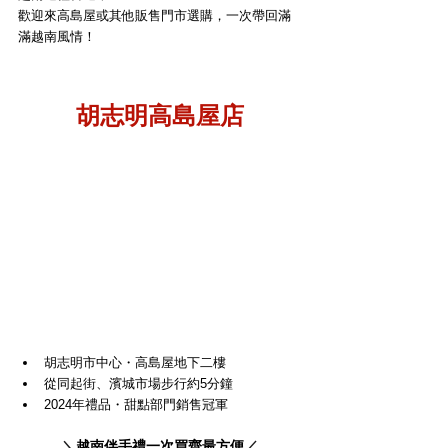
歡迎來高島屋或其他販售門市選購，一次帶回滿
滿越南風情！
胡志明高島屋店
胡志明市中心・高島屋地下二樓
從同起街、濱城市場步行約5分鐘
2024年禮品・甜點部門銷售冠軍
＼
越南伴手禮一次買齊最方便
／