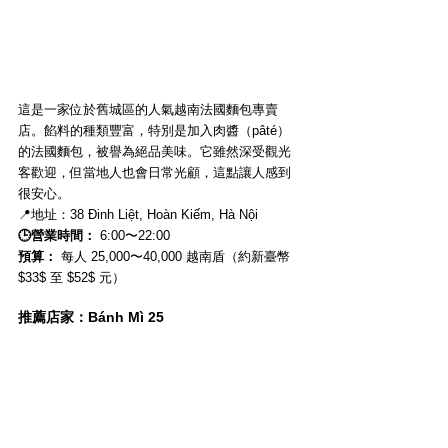
這是一家位於舊城區的人氣越南法國麵包專賣
店。餡料的種類豐富，特別是加入肉醬（pâté）
的法國麵包，被譽為絕品美味。它雖然深受觀光
客歡迎，但當地人也會日常光顧，這點讓人感到
很安心。
📍地址：38 Đinh Liệt, Hoàn Kiếm, Hà Nội
🕒營業時間：
 6:00〜22:00
預算：
 每人 25,000〜40,000 越南盾（約新臺幣 
$33$ 至 $52$ 元）
推薦店家：Bánh Mì 25