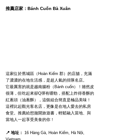
推薦店家：Bánh Cuốn Bà Xuân
這家位於舊城區（Hoàn Kiếm 郡）的店舖，充滿
了濃濃的在地生活感，是超人氣的排隊名店。
它最厲害的就是越南腸粉（Bánh cuốn）！雖然皮
很薄，但吃起來卻Q彈有嚼勁，搭配上炸得香酥的
紅蔥頭（油蔥酥），這個組合簡直是極品美味！
這裡比起觀光客名店，更像是在地人愛去的私房
食堂。推薦給想拋開旅遊書，輕鬆融入當地、與
當地人一起享受美食的你！
📍 地址：
 16 Hàng Gà, Hoàn Kiếm, Hà Nội, 
Vietnam