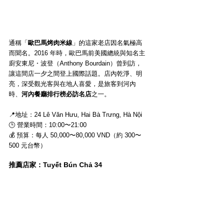
通稱「
歐巴馬烤肉米線
」的這家老店因名氣極高
而聞名。2016 年時，歐巴馬前美國總統與知名主
廚安東尼・波登（Anthony Bourdain）曾到訪，
讓這間店一夕之間登上國際話題。店內乾淨、明
亮，深受觀光客與在地人喜愛，是旅客到河內
時、
河內餐廳排行榜必訪名店
之一。
📍地址：24 Lê Văn Hưu, Hai Bà Trưng, Hà Nội
🕒 營業時間：10:00〜21:00
💰 預算：每人 50,000〜80,000 VND（約 300〜
500 元台幣）
推薦店家：Tuyết Bún Chả 34