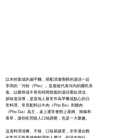
以米粉製成的扁平麵，搭配清澈香醇的湯頭一起
享用的「河粉（Pho）」是最能代表河內的國民美
食。以雞骨或牛骨長時間熬製的湯頭看似清淡、
卻味道深厚，是當地人最常作為早餐或點心的日
常料理。常見配料以牛肉（Pho Bo）和雞肉
（Pho Ga）為主，桌上通常會附上萊姆、辣椒和
香草，讓你依照個人口味調整，也是一大樂趣。
這道料理清爽、不辣、口味易接受，非常適合觀
光客與不熟悉越南料理的人嘗試。到河內旅行