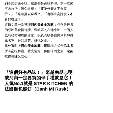
到各式街邊小吃，處處都是必吃料理。第一次來
河內旅行，難免會想：「要吃什麼才不會踩
雷？」「路邊攤安全嗎？」「有哪些高評價又不
貴的餐廳？」
這篇文章一次整理
河內美食全攻略
：包含最經典
的必吃美食排行榜、舊城區的在地小吃、一個人
也能輕鬆用餐的店家、以及高級餐廳與米其林推
薦名單，分類清楚、好找又實用。
此外還附上
河內美食地圖
，用區域方式帶你掌握
所有必吃餐廳。看完這篇，你的河內之旅一定能
吃得美味又安心！
「這個好有品味！」來越南胡志明
或河內一定要買的伴手禮就是它！
人氣No.1就是 STAR KITCHEN 的
法國麵包脆餅（Banh Mi Rusk）