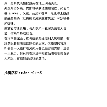
期，是具代表性的越南在地三明治美食。
外殼烤得酥脆、內部鬆軟的法國麵包裡，夾著肉
醬（pâté）、火腿、蔬菜和香草，最後淋上酸甜
的醃蘿蔔絲（紅白蘿蔔絲或酸甜醃菜）和辣椒醬
來提味。
由於它方便食用，長久以來一直深受當地人喜
愛，作為早餐或輕食。
在河內舊城區，從傳統的路邊攤到人氣餐廳，有
許多販售越南法國麵包的店家。價格親民實惠，
即使是一人旅行在河內用餐也很容易光顧，這是
一大魅力。對於想在旅途中輕鬆品嚐在地美食的
人來說，它絕對是必吃的選項。
推薦店家：Bánh mì Phố