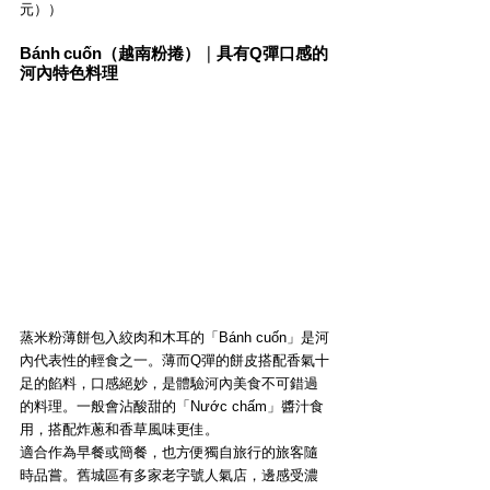
元）
）
Bánh cuốn（越南粉捲）
｜
具有Q彈口感的
河內特色料理
蒸米粉薄餅包入絞肉和木耳的「Bánh cuốn」是河
內代表性的輕食之一。薄而Q彈的餅皮搭配香氣十
足的餡料，口感絕妙，是體驗河內美食不可錯過
的料理。一般會沾酸甜的「Nước chấm」醬汁食
用，搭配炸蔥和香草風味更佳。
適合作為早餐或簡餐，也方便獨自旅行的旅客隨
時品嘗。舊城區有多家老字號人氣店，邊感受濃