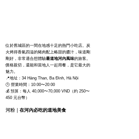
位於舊城區的一間在地感十足的熱門小吃店。炭
火烤得香氣四溢的豬肉配上略甜的醬汁，味道剛
剛好，非常適合想體驗
最道地河內風味
的旅客。
價格親切，還能和當地人一起用餐，是它最大的
魅力。
📍地址：34 Hàng Than, Ba Đình, Hà Nội
🕒 營業時間：10:00〜20:00
💰 預算：每人 40,000〜70,000 VND（約 250〜
450 元台幣）
河粉｜
在河內必吃的道地美食