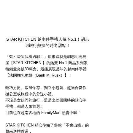
STAR KITCHEN 越南伴手禮人氣 No.1！胡志
明旅行熱搜的時尚甜點！
「欸～這個我看過耶！」原來這就是胡志明高島
屋【STAR KITCHEN 】的熱賣 No.1 商品系列累
積銷量突破30萬盒、最能展現品味的越南伴手禮
【法國麵包脆餅（Banh Mi Rusk）】！
輕巧方便、常溫保存、獨立小包裝，超適合當作
辦公室或旅程中的分送小禮。
不論是女孩們的旅行，還是出差回國時的貼心伴
手禮，都是人氣首選！
目前也在越南各地的 FamilyMart 熱賣中喔！
STAR KITCHEN 精心準備了多款「不會出錯」的
越南送禮首選，