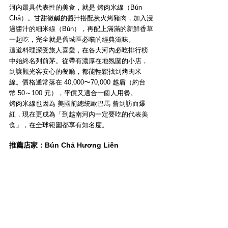
河內最具代表性的美食，就是 烤肉米線（Bún 
Chả）。甘甜微鹹的醬汁搭配炭火烤豬肉，加入浸
過醬汁的細米線（Bún），再配上滿滿的新鮮香草
一起吃，完全就是舊城區必嚐的經典滋味。
這道料理深受旅人喜愛，在各大河內必吃排行榜
中始終名列前茅。從帶有濃厚在地氛圍的小店，
到讓觀光客安心的餐廳，都能輕鬆找到烤肉米
線。價格通常落在 40,000〜70,000 越盾（約台
幣 50～100 元），平價又適合一個人用餐。
烤肉米線也因為 美國前總統歐巴馬 曾到訪而爆
紅，現在更成為「到越南河內一定要吃的代表美
食」，在全球範圍都享有知名度。
推薦店家：Bún Chả Hương Liên