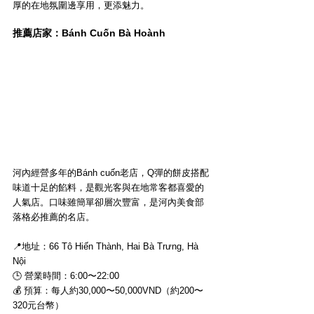
厚的在地氛圍邊享用，更添魅力。
推薦店家：Bánh Cuốn Bà Hoành
河內經營多年的Bánh cuốn老店，Q彈的餅皮搭配
味道十足的餡料，是觀光客與在地常客都喜愛的
人氣店。口味雖簡單卻層次豐富，是河內美食部
落格必推薦的名店。
📍地址：66 Tô Hiến Thành, Hai Bà Trưng, Hà 
Nội
🕒 營業時間：6:00〜22:00
💰 預算：每人約30,000〜50,000VND（約200〜
320元台幣）