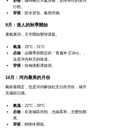
必做
：隨時關注天氣預報，安排彈性的室內
行程。
穿搭
：防水背包、備用衣物。
9月：迷人的秋季開始
暑氣漸消，天空開始變得湛藍。
氣溫
：25°C - 31°C
必做
：品嚐季節限定的「青扁米 (Cốm)」，
這是河內秋天的味道。
穿搭
：短袖搭配薄披肩。
10月：河內最美的月份
氣候最穩定，也是河內解放紀念日的月份，城市
充滿節日感。
氣溫
：22°C - 29°C
必做
：在老城區街拍，光線柔和，怎麼拍都
美。
穿搭
：輕便休閒裝。