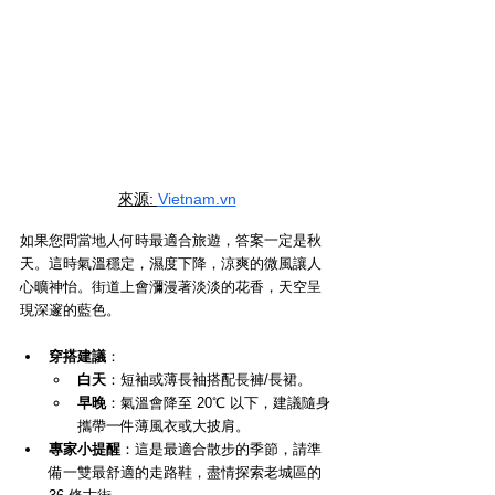
來源: 
Vietnam.vn
如果您問當地人何時最適合旅遊，答案一定是秋
天。這時氣溫穩定，濕度下降，涼爽的微風讓人
心曠神怡。街道上會瀰漫著淡淡的花香，天空呈
現深邃的藍色。
穿搭建議
：
白天
：短袖或薄長袖搭配長褲/長裙。
早晚
：氣溫會降至 20℃ 以下，建議隨身
攜帶一件薄風衣或大披肩。
專家小提醒
：這是最適合散步的季節，請準
備一雙最舒適的走路鞋，盡情探索老城區的 