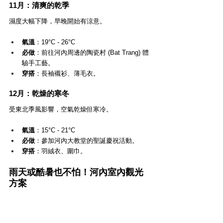
11月：清爽的乾季
濕度大幅下降，早晚開始有涼意。
氣溫
：19°C - 26°C
必做
：前往河內周邊的陶瓷村 (Bat Trang) 體
驗手工藝。
穿搭
：長袖襯衫、薄毛衣。
12月：乾燥的寒冬
受東北季風影響，空氣乾燥但寒冷。
氣溫
：15°C - 21°C
必做
：參加河內大教堂的聖誕慶祝活動。
穿搭
：羽絨衣、圍巾。
雨天或酷暑也不怕！河內室內觀光
方案