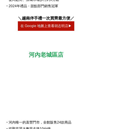
・
2024年禮品・甜點部門銷售冠軍
＼
越南伴手禮一次買齊最方便
／
在 Google 地圖上查看胡志明店▶
河內老城區店
・
河內唯一的直營門市，全館販售24款商品
・
從聖若瑟大教堂走路10分鐘