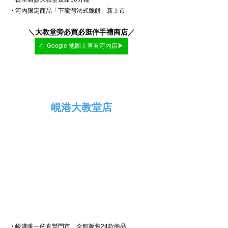
・
河內限定商品「下龍灣法式脆餅」新上市
＼
大教堂旁必買必逛伴手禮商店
／
在 Google 地圖上查看河內店▶
峴港大教堂店
・
峴港
唯一的直營門市，全館販售24款商品