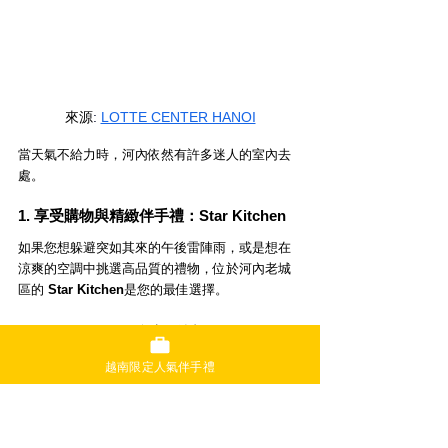
來源
: 
LOTTE CENTER HANOI
當天氣不給力時，河內依然有許多迷人的室內去
處。
1. 享受購物與精緻伴手禮：Star Kitchen
如果您想躲避突如其來的午後雷陣雨，或是想在
涼爽的空調中挑選高品質的禮物，位於河內老城
區的 
Star Kitchen
是您的最佳選擇。
Star Kitchen 河內店的魅力
：
限定包裝
：特別推薦「下龍灣限定包
越南限定人氣伴手禮
裝」的法國麵包脆餅 (Banh Mi Rusk)，
這是河內店才有的獨家款式。
日系品質
：由日籍創辦人監製，結合越
南在地食材與精緻工藝，是台灣人最信