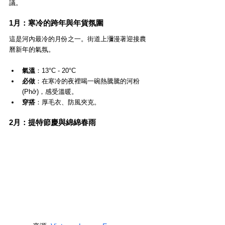
議。
1月：寒冷的跨年與年貨氛圍
這是河內最冷的月份之一。街道上瀰漫著迎接農
曆新年的氣氛。
氣溫
：13°C - 20°C
必做
：在寒冷的夜裡喝一碗熱騰騰的河粉 
(Phở)，感受溫暖。
穿搭
：厚毛衣、防風夾克。
2月：提特節慶與綿綿春雨