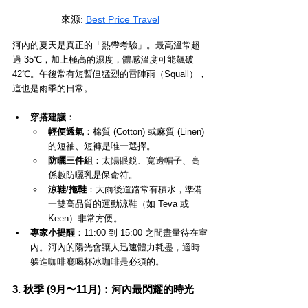
來源
: 
Best Price Travel
河內的夏天是真正的「熱帶考驗」。最高溫常超
過 35℃，加上極高的濕度，體感溫度可能飆破 
42℃。午後常有短暫但猛烈的雷陣雨（Squall），
這也是雨季的日常。
穿搭建議
：
輕便透氣
：棉質 (Cotton) 或麻質 (Linen) 
的短袖、短褲是唯一選擇。
防曬三件組
：太陽眼鏡、寬邊帽子、高
係數防曬乳是保命符。
涼鞋/拖鞋
：大雨後道路常有積水，準備
一雙高品質的運動涼鞋（如 Teva 或 
Keen）非常方便。
專家小提醒
：11:00 到 15:00 之間盡量待在室
內。河內的陽光會讓人迅速體力耗盡，適時
躲進咖啡廳喝杯冰咖啡是必須的。
3. 秋季 (9月〜11月)：河內最閃耀的時光