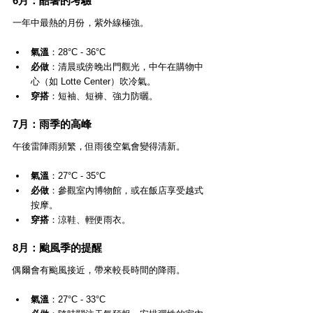
6月：酷暑的考驗
一年中最熱的月份，紫外線極強。
氣溫
：28°C - 36°C
必做
：清晨或傍晚出門觀光，中午在購物中
心（如 Lotte Center）吹冷氣。
穿搭
：短袖、短褲、強力防曬。
7月：雨季的高峰
午後雷陣雨頻繁，但雨後空氣會變得清新。
氣溫
：27°C - 35°C
必做
：參觀室內博物館，或在飯店享受越式
按摩。
穿搭
：涼鞋、輕便雨衣。
8月：颱風季的提醒
偶爾會有颱風接近，帶來較長時間的降雨。
氣溫
：27°C - 33°C