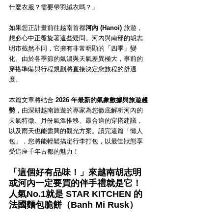
什麼衣服？需要帶羽絨衣嗎？」
如果您正計畫前往越南首都
河內 (Hanoi)
 旅遊，
想必心中正盤旋著這些疑問。河內與南部的胡志
明市截然不同，它擁有非常明顯的「四季」變
化。由於各季節的氣溫與天氣差異極大，事前的
穿搭準備與行程規劃將直接決定您旅程的舒適
度。
本篇文章將結合 
2026 年最新的氣象數據與旅遊趨
勢
，由深耕越南旅遊的專家為您徹底解析河內的
天氣特徵、月份氣溫推移、最合適的穿搭建議，
以及雨天也能盡興的觀光方案。讀完這篇「懶人
包」，您將能輕鬆搞定行李打包，以最佳狀態享
受這座千年古都的魅力！
「這個好有品味！」來越南胡志明
或河內一定要買的伴手禮就是它！
人氣No.1就是 STAR KITCHEN 的
法國麵包脆餅（Banh Mi Rusk）