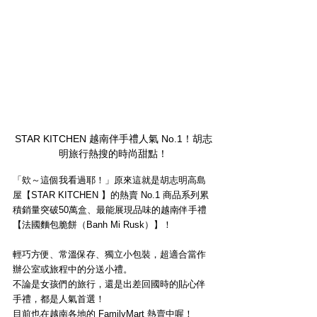
STAR KITCHEN 越南伴手禮人氣 No.1！胡志
明旅行熱搜的時尚甜點！
「欸～這個我看過耶！」原來這就是胡志明高島
屋【STAR KITCHEN 】的熱賣 No.1 商品系列累
積銷量突破50萬盒、最能展現品味的越南伴手禮
【法國麵包脆餅（Banh Mi Rusk）】！
輕巧方便、常溫保存、獨立小包裝，超適合當作
辦公室或旅程中的分送小禮。
不論是女孩們的旅行，還是出差回國時的貼心伴
手禮，都是人氣首選！
目前也在越南各地的 FamilyMart 熱賣中喔！