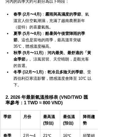
河內的四季大約可劃分為以下時段：
春季 (2月〜4月)
：
霧雨與高濕度的季節
。氣
溫宜人但空氣潮濕，充滿了越南農曆新年
（提特）的喜慶氣氛。
夏季 (5月〜8月)
：
酷暑與午後雷陣雨的季
節
。這也是當地的雨季，最高溫常突破 
35℃，體感溫度極高。
秋季 (9月〜11月)
：
河內最美、最舒適的「黃
金季節」
。涼風習習、天空晴朗，是觀光客
的首選。
冬季 (12月〜1月)
：
乾冷且多陰天的季節
。受
西伯利亞寒流影響，體感溫度會降至 10℃ 以
下。
2. 2026 年最新氣溫推移表 (VND/TWD 匯
率參考：1 TWD ≈ 800 VND)
季節
月份
最高溫 
最低溫 
降雨趨
(預估)
(預估)
勢
春季
2月〜4
21℃ 
16℃ 
頻繁細