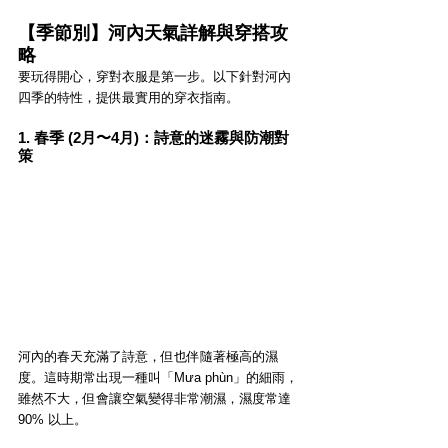
【季節別】河內天氣詳解與穿搭攻
略
要玩得開心，穿對衣服是第一步。以下針對河內
四季的特性，提供最實用的穿衣指南。
1. 春季 (2月〜4月)：詩意的迷霧與防潮對
策
河內的春天充滿了詩意，但也伴隨著極高的濕
度。這時期常出現一種叫「Mưa phùn」的細雨，
雖然不大，但會讓空氣變得非常潮濕，濕度常達 
90% 以上。