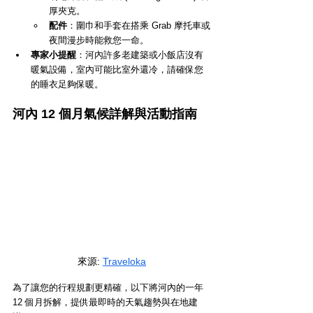
厚夾克。
配件
：圍巾和手套在搭乘 Grab 摩托車或
夜間漫步時能救您一命。
專家小提醒
：河內許多老建築或小飯店沒有
暖氣設備，室內可能比室外還冷，請確保您
的睡衣足夠保暖。
河內 12 個月氣候詳解與活動指南
來源
: 
Traveloka
為了讓您的行程規劃更精確，以下將河內的一年 
12 個月拆解，提供最即時的天氣趨勢與在地建