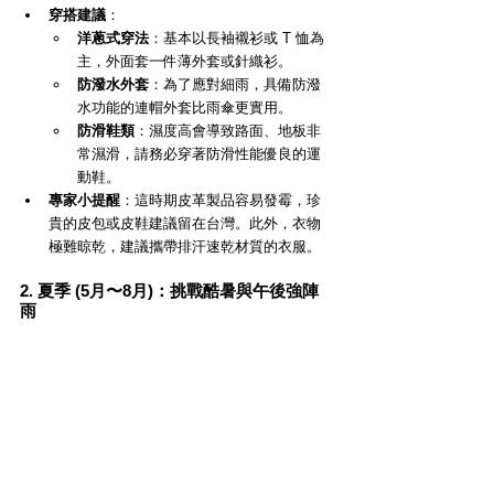
穿搭建議
：
洋蔥式穿法
：基本以長袖襯衫或 T 恤為
主，外面套一件薄外套或針織衫。
防潑水外套
：為了應對細雨，具備防潑
水功能的連帽外套比雨傘更實用。
防滑鞋類
：濕度高會導致路面、地板非
常濕滑，請務必穿著防滑性能優良的運
動鞋。
專家小提醒
：這時期皮革製品容易發霉，珍
貴的皮包或皮鞋建議留在台灣。此外，衣物
極難晾乾，建議攜帶排汗速乾材質的衣服。
2. 夏季 (5月〜8月)：挑戰酷暑與午後強陣
雨