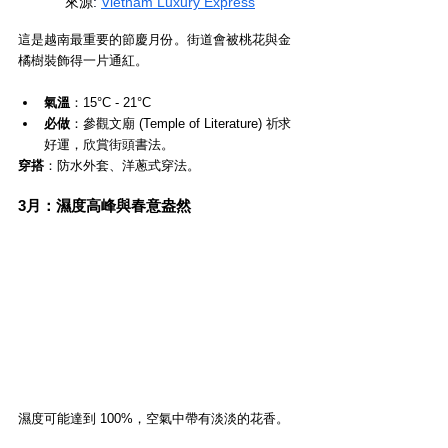
來源
: 
Vietnam Luxury Express
這是越南最重要的節慶月份。街道會被桃花與金
橘樹裝飾得一片通紅。
氣溫
：15°C - 21°C
必做
：參觀文廟 (Temple of Literature) 祈求
好運，欣賞街頭書法。
穿搭
：防水外套、洋蔥式穿法。
3月：濕度高峰與春意盎然
濕度可能達到 100%，空氣中帶有淡淡的花香。