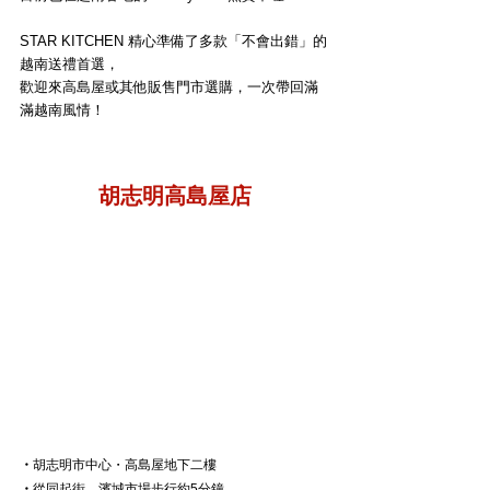
STAR KITCHEN 精心準備了多款「不會出錯」的
越南送禮首選，
歡迎來高島屋或其他販售門市選購，一次帶回滿
滿越南風情！
胡志明高島屋店
・
胡志明市中心・高島屋地下二樓
・
從同起街、濱城市場步行約5分鐘