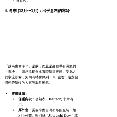
36 條古街。
4. 冬季 (12月〜1月)：出乎意料的寒冷
「越南也會冷？」是的，而且是那種帶有濕氣的
「濕冷」，體感溫度會比實際氣溫更低。受北方
的寒流影響，河內有時會降到 10℃ 左右，這對習
慣熱帶氣候的人來說非常難熬。
穿搭建議
：
保暖內衣
：發熱衣 (Heattech) 非常有
用。
厚外套
：需要準備台灣初冬的服裝，如
刷毛外套、輕羽絨 (Ultra Light Down) 或