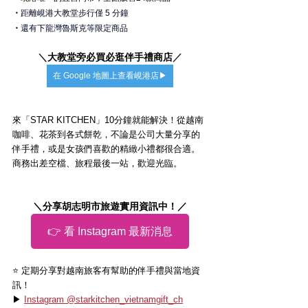
・
距離峴港大教堂步行僅 5 分鐘
・
還有下龍灣魯斯克等限定商品
＼
大教堂旁必買必逛伴手禮商店
／
在 Google 地圖上查看峴港店▶
來「STAR KITCHEN」10分鐘就能解決！從越南
咖啡、花茶到各式餅乾，不論是公司大量分享的
伴手禮，或是女孩們喜歡的精緻小禮都很合適。
商務出差空檔、旅程最後一站，歡迎光臨。
＼分享胡志明市旅遊實用資訊中！／
👉 看 Instagram 最新消息
⭐️ 定期分享對越南旅客有幫助的伴手禮與當地資
訊！
▶ 
Instagram @starkitchen_vietnamgift_ch