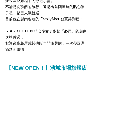
辦公室或旅程中的分送小禮。
不論是女孩們的旅行，還是出差回國時的貼心伴
手禮，都是人氣首選！
目前也在越南各地的 FamilyMart 
也買得到
喔！
STAR KITCHEN 精心準備了多款「
必買
」的越南
送禮首選，
歡迎來高島屋或其他販售門市選購，一次帶回滿
滿越南風情！
【NEW OPEN！】
濱城市場旗艦店