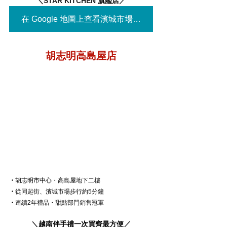
＼STAR KITCHEN 
旗艦店
／
在 Google 地圖上查看濱城市場店▶
胡志明高島屋店
・
胡志明市中心・高島屋地下二樓
・
從同起街、濱城市場步行約5分鐘
・
連續2年禮品・甜點部門銷售冠軍
＼
越南伴手禮一次買齊最方便
／