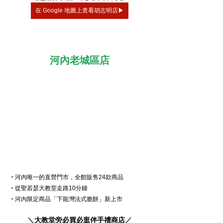
在 Google 地圖上查看胡志明店▶
河內老城區店
・
河內唯一的直營門市，全館販售24款商品
・
從聖若瑟大教堂走路10分鐘
・
河內限定商品「下龍灣法式脆餅」新上市
＼
大教堂旁必買必逛伴手禮商店
／