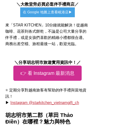
＼
大教堂旁必買必逛伴手禮商店
／
在 Google 地圖上查看峴港店▶
來「STAR KITCHEN」10分鐘就能解決！從越南
咖啡、花茶到各式餅乾，不論是公司大量分享的
伴手禮，或是女孩們喜歡的精緻小禮都很合適。
商務出差空檔、旅程最後一站，歡迎光臨。
＼分享胡志明市旅遊實用資訊中！／
👉 看 Instagram 最新消息
⭐️ 定期分享對越南旅客有幫助的伴手禮與當地資
訊！
▶ 
Instagram @starkitchen_vietnamgift_ch
胡志明市第二郡（草田 Thảo 
Điền）在哪裡？魅力與特色