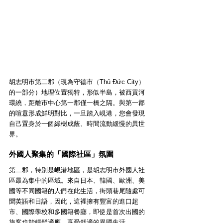
胡志明市第二郡（現為守德市（Thủ Đức City）
的一部分）地理位置獨特，形似半島，被西貢河
環繞，距離市中心第一郡僅一橋之隔。與第一郡
的喧囂形成鮮明對比，一旦踏入峴港，您會發現
自己置身於一個綠樹成蔭、時間流動緩慢的異世
界。
外國人聚集的「國際社區」氛圍
第二郡，特別是峴港地區，是胡志明市外國人社
區最為集中的區域。來自日本、韓國、歐洲、美
國等不同國籍的人們在此生活，街頭巷尾隨處可
聞英語和日語，因此，這裡擁有豐富的進口超
市、國際學校和多國籍餐廳，即使是首次出國的
旅客也能輕鬆適應，享受舒適的異國生活。