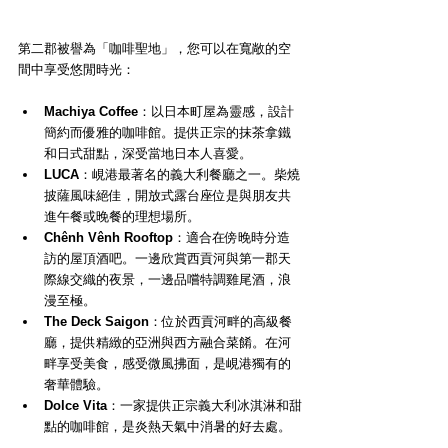
第二郡被譽為「咖啡聖地」，您可以在寬敞的空
間中享受悠閒時光：
Machiya Coffee
：以日本町屋為靈感，設計
簡約而優雅的咖啡館。提供正宗的抹茶拿鐵
和日式甜點，深受當地日本人喜愛。
LUCA
：峴港最著名的義大利餐廳之一。柴燒
披薩風味絕佳，開放式露台座位是與朋友共
進午餐或晚餐的理想場所。
Chênh Vênh Rooftop
：適合在傍晚時分造
訪的屋頂酒吧。一邊欣賞西貢河與第一郡天
際線交織的夜景，一邊品嚐特調雞尾酒，浪
漫至極。
The Deck Saigon
：位於西貢河畔的高級餐
廳，提供精緻的亞洲與西方融合菜餚。在河
畔享受美食，感受微風拂面，是峴港獨有的
奢華體驗。
Dolce Vita
：一家提供正宗義大利冰淇淋和甜
點的咖啡館，是炎熱天氣中消暑的好去處。