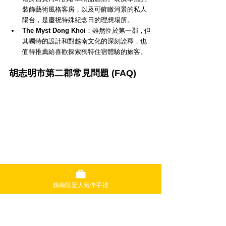
裝飾藝術風格客房，以及可俯瞰河景的私人
陽台，是慶祝特殊紀念日的理想場所。
The Myst Dong Khoi
：雖然位於第一郡，但
其獨特的設計和對越南文化的深刻詮釋，也
值得推薦給喜歡探索獨特住宿體驗的旅客。
胡志明市第二郡常見問題 (FAQ)
Q1: 從第一郡到第二郡需要多久時間？
越南限定人氣伴手禮
搭乘汽車或 Grab 約需15〜20分鐘，2026年地鐵1
號線也已開通，讓您可以避開交通堵塞，更順暢
地移動。