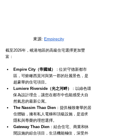
來源
: 
Empirecity
截至2026年，峴港地區的高級住宅選擇更加豐
富：
Empire City（帝國城）
：位於守德新都市
區，可俯瞰西貢河與第一郡的壯麗景色，是
超豪華的住宅項目。
Lumiere Riverside（光之河畔）
：以綠色環
保為設計理念，讓您在都市中也能感受大自
然氣息的最新公寓。
The Nassim Thao Dien
：提供極致奢華的居
住體驗，擁有私人電梯和頂級設施，是追求
隱私與尊榮的理想選擇。
Gateway Thao Dien
：結合住宅、商業和休
閒設施的綜合項目，生活機能極佳，深受外