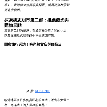
率）。實際租金會因家具配置、樓層高低和景觀
而有所變動。
探索胡志明市第二郡：推薦觀光與
購物景點
遊覽第二郡的樂趣，在於穿梭於巷弄間的小店，
以及在開放式咖啡館中享受悠閒時光。
閨蜜旅行必訪！時尚雜貨店與飾品店
來源
: 
KOKONIC
峴港地區有許多獨具匠心的商店，販售非大量生
產、充滿店主個人風格的商品：