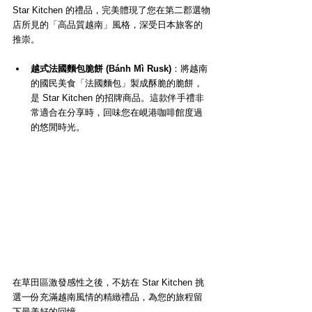
Star Kitchen 的禮品，完美體現了您在第二郡選物
店所見的「高品質越南」風格，深受日本旅客的
推崇。
越式法國麵包脆餅 (Bánh Mì Rusk)
：將越南
的國民美食「法國麵包」製成酥脆的脆餅，
是 Star Kitchen 的招牌商品。這款伴手禮非
常適合在分享時，回味您在峴港咖啡館度過
的悠閒時光。 
在草田區激發感性之後，不妨在 Star Kitchen 挑
選一份充滿越南風情的精緻禮品，為您的旅程留
下最美好的回憶。