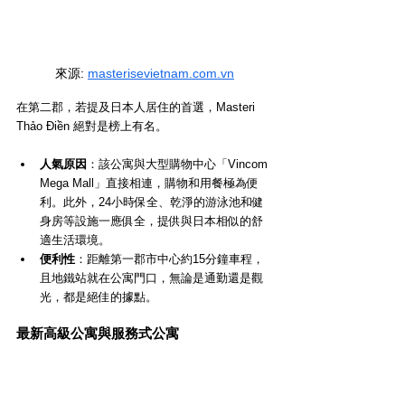
來源
: 
masterisevietnam.com.vn
在第二郡，若提及日本人居住的首選，Masteri 
Thảo Điền 絕對是榜上有名。
人氣原因
：該公寓與大型購物中心「Vincom 
Mega Mall」直接相連，購物和用餐極為便
利。此外，24小時保全、乾淨的游泳池和健
身房等設施一應俱全，提供與日本相似的舒
適生活環境。
便利性
：距離第一郡市中心約15分鐘車程，
且地鐵站就在公寓門口，無論是通勤還是觀
光，都是絕佳的據點。
最新高級公寓與服務式公寓