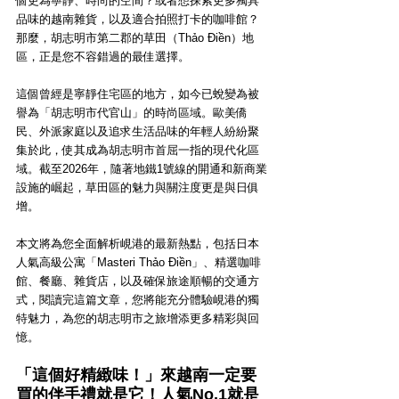
個更為寧靜、時尚的空間？或者想探索更多獨具
品味的越南雜貨，以及適合拍照打卡的咖啡館？
那麼，胡志明市第二郡的草田（Thảo Điền）地
區，正是您不容錯過的最佳選擇。
這個曾經是寧靜住宅區的地方，如今已蛻變為被
譽為「胡志明市代官山」的時尚區域。歐美僑
民、外派家庭以及追求生活品味的年輕人紛紛聚
集於此，使其成為胡志明市首屈一指的現代化區
域。截至2026年，隨著地鐵1號線的開通和新商業
設施的崛起，草田區的魅力與關注度更是與日俱
增。
本文將為您全面解析峴港的最新熱點，包括日本
人氣高級公寓「Masteri Thảo Điền」、精選咖啡
館、餐廳、雜貨店，以及確保旅途順暢的交通方
式，閱讀完這篇文章，您將能充分體驗峴港的獨
特魅力，為您的胡志明市之旅增添更多精彩與回
憶。
「這個好
精緻
味！」來越南一定要
買的伴手禮就是它！人氣No.1就是 