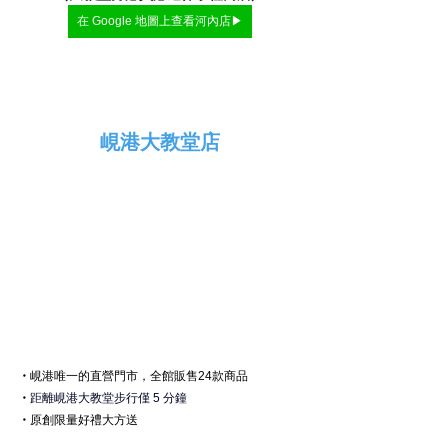
在 Google 地圖上查看河內店▶
峴港大教堂店
・
峴港
唯一的直營門市，全館販售24款商品
・
距離峴港大教堂步行僅 5 分鐘
・
原創限量好禮大方送