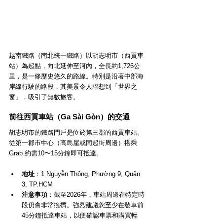
越南鐵路（南北統一鐵路）以胡志明市（西貢車
站）為起點，向北延伸至河內，全長約1,726公
里，是一條歷史悠久的路線。特別是沿著中部海
岸線行駛的路段，其美景令人聯想到「世界之
窗」，吸引了無數旅客。
前往西貢車站（Ga Sài Gòn）的交通
胡志明市的鐵路門戶是位於第三郡的西貢車站。
從第一郡市中心（高島屋或同起街周邊）搭乘 
Grab 約需10〜15分鐘即可抵達。
地址
：1 Nguyễn Thông, Phường 9, Quận 
3, TP.HCM
注意事項
：截至2026年，車站周邊在特定時
段仍會非常擁擠。強烈建議您至少在發車前
45分鐘抵達車站，以便確認車票和購買輕