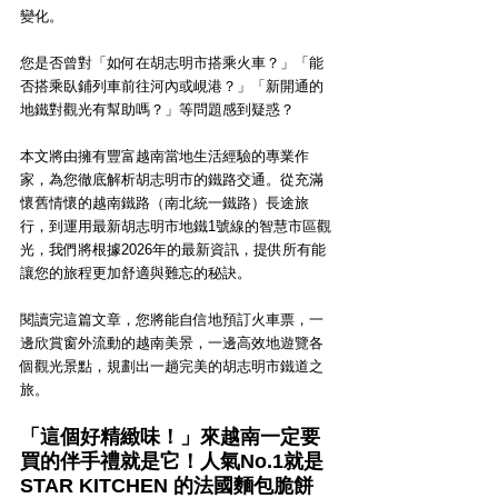
變化。
您是否曾對「如何在胡志明市搭乘火車？」「能
否搭乘臥鋪列車前往河內或峴港？」「新開通的
地鐵對觀光有幫助嗎？」等問題感到疑惑？
本文將由擁有豐富越南當地生活經驗的專業作
家，為您徹底解析胡志明市的鐵路交通。從充滿
懷舊情懷的越南鐵路（南北統一鐵路）長途旅
行，到運用最新胡志明市地鐵1號線的智慧市區觀
光，我們將根據2026年的最新資訊，提供所有能
讓您的旅程更加舒適與難忘的秘訣。
閱讀完這篇文章，您將能自信地預訂火車票，一
邊欣賞窗外流動的越南美景，一邊高效地遊覽各
個觀光景點，規劃出一趟完美的胡志明市鐵道之
旅。
「這個好
精緻
味！」來越南一定要
買的伴手禮就是它！人氣No.1就是 
STAR KITCHEN 的法國麵包脆餅