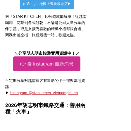
在 Google 地圖上查看峴港店▶
來「STAR KITCHEN」10分鐘就能解決！從越南
咖啡、花茶到各式餅乾，不論是公司大量分享的
伴手禮，或是女孩們喜歡的精緻小禮都很合適。
商務出差空檔、旅程最後一站，歡迎光臨。
＼分享胡志明市旅遊實用資訊中！／
👉 看 Instagram 最新消息
⭐️ 定期分享對越南旅客有幫助的伴手禮與當地資
訊！
▶ 
Instagram @starkitchen_vietnamgift_ch
2026年胡志明市鐵路交通：善用兩
種「火車」