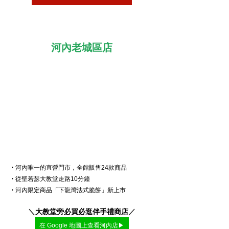
河內老城區店
・
河內唯一的直營門市，全館販售24款商品
・
從聖若瑟大教堂走路10分鐘
・
河內限定商品「下龍灣法式脆餅」新上市
＼
大教堂旁必買必逛伴手禮商店
／
在 Google 地圖上查看河內店▶