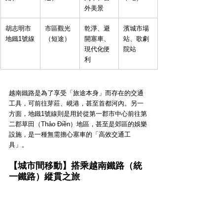
外美景
胡志明市
市區觀光
乾淨、避
濱城市場
地鐵1號線
（短途）
開塞車、
站、歌劇
現代化便
院站
利
越南鐵路是為了享受「旅途本身」而存在的交通
工具，可前往芽莊、峴港，甚至首都河內。另一
方面，地鐵1號線則是用於從第一郡市中心前往第
二郡草田（Thảo Điền）地區，甚至是郊區的娛樂
設施，是一種無需擔心塞車的「高效交通工
具」。
【城市間移動】搭乘越南鐵路（統
一鐵路）縱貫之旅