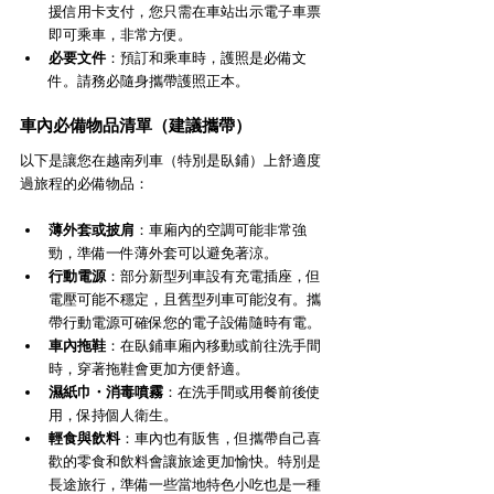
援信用卡支付，您只需在車站出示電子車票
即可乘車，非常方便。
必要文件
：預訂和乘車時，護照是必備文
件。請務必隨身攜帶護照正本。
車內必備物品清單（建議攜帶）
以下是讓您在越南列車（特別是臥鋪）上舒適度
過旅程的必備物品：
薄外套或披肩
：車廂內的空調可能非常強
勁，準備一件薄外套可以避免著涼。
行動電源
：部分新型列車設有充電插座，但
電壓可能不穩定，且舊型列車可能沒有。攜
帶行動電源可確保您的電子設備隨時有電。
車內拖鞋
：在臥鋪車廂內移動或前往洗手間
時，穿著拖鞋會更加方便舒適。
濕紙巾・消毒噴霧
：在洗手間或用餐前後使
用，保持個人衛生。
輕食與飲料
：車內也有販售，但攜帶自己喜
歡的零食和飲料會讓旅途更加愉快。特別是
長途旅行，準備一些當地特色小吃也是一種