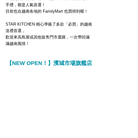
手禮，都是人氣首選！
目前也在越南各地的 FamilyMart 
也買得到
喔！
STAR KITCHEN 精心準備了多款「
必買
」的越南
送禮首選，
歡迎來高島屋或其他販售門市選購，一次帶回滿
滿越南風情！
【NEW OPEN！】
濱城市場旗艦店