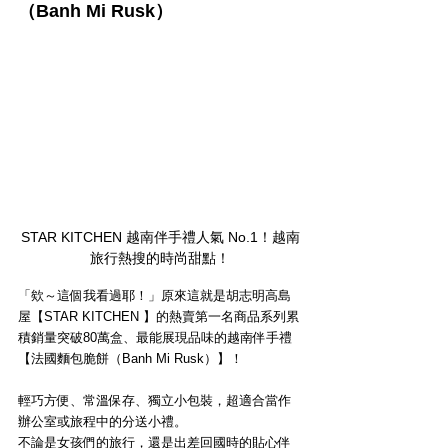
（Banh Mi Rusk）
STAR KITCHEN 越南伴手禮人氣 No.1！越南
旅行熱搜的時尚甜點！
「欸～這個我看過耶！」原來這就是胡志明高島
屋【STAR KITCHEN 】的熱賣第一名商品系列累
積銷量突破80萬盒、最能展現品味的越南伴手禮
【法國麵包脆餅（Banh Mi Rusk）】！
輕巧方便、常溫保存、獨立小包裝，超適合當作
辦公室或旅程中的分送小禮。
不論是女孩們的旅行，還是出差回國時的貼心伴