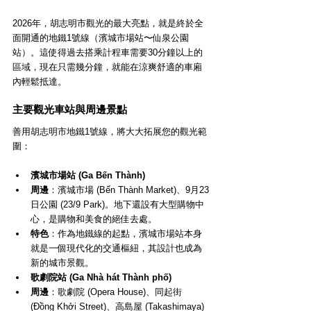
2026年，胡志明市觀光的最大亮點，就是終於全
面開通的地鐵1號線（濱城市場站〜仙泉公園
站）。這使得過去搭乘計程車需要30分鐘以上的
區域，現在只需幾分鐘，就能在涼爽舒適的車廂
內輕鬆抵達。
主要觀光車站與周邊景點
善用胡志明市地鐵1號線，將大大拓展您的觀光範
圍：
濱城市場站 (Ga Bến Thành)
周邊
：濱城市場 (Bến Thành Market)、9月23
日公園 (23/9 Park)。地下還設有大型購物中
心，是購物和美食的絕佳去處。
特色
：作為地鐵線的起點，濱城市場站本身
就是一個現代化的交通樞紐，其設計也成為
新的城市景觀。
歌劇院站 (Ga Nhà hát Thành phố)
周邊
：歌劇院 (Opera House)、同起街 
(Đồng Khởi Street)、高島屋 (Takashimaya)