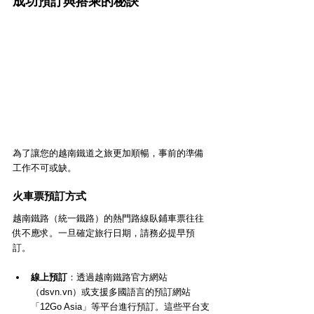
成功預訂與搭乘的秘訣
為了讓您的越南鐵道之旅更加順暢，事前的準備
工作不可或缺。
火車票預訂方式
越南鐵路（統一鐵路）的熱門路線臥鋪車票往往
供不應求。一旦確定旅行日期，請務必提早預
訂。
線上預訂
：透過越南鐵路官方網站
（dsvn.vn）或支援多國語言的預訂網站
「12Go Asia」等平台進行預訂。這些平台支