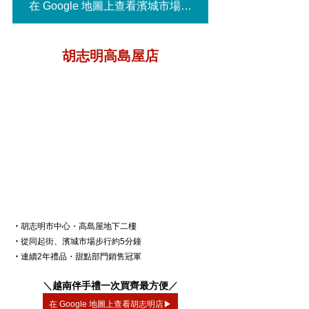
在 Google 地圖上查看濱城市場店▶
胡志明高島屋店
・
胡志明市中心・高島屋地下二樓
・
從同起街、濱城市場步行約5分鐘
・
連續2年禮品・甜點部門銷售冠軍
＼
越南伴手禮一次買齊最方便
／
在 Google 地圖上查看胡志明店▶