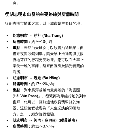
食。
從胡志明市出發的主要路線與所需時間
從胡志明市搭乘火車，以下城市是主要目的地：
胡志明市 ⇔ 芽莊 (Nha Trang)
所需時間
：約7〜10小時
重點
：雖然白天班次可以欣賞沿途風景，但
搭乘夜間臥鋪列車，隔天早上抵達海灘度假
勝地芽莊的行程更受歡迎。您可以在火車上
享受一晚的寧靜，醒來便置身於陽光普照的
海濱。
胡志明市 ⇔ 峴港 (Đà Nẵng)
所需時間
：約17〜20小時
重點
：列車將穿越越南最美麗的「海雲關 
(Hải Vân Pass)」。從緊鄰海岸線行駛的列車
窗戶，您可以一覽無遺地欣賞翡翠綠的海
景。這段路程被譽為「人生必訪的50個地
方」之一，絕對值得體驗。
胡志明市 ⇔ 河內 (Hà Nội)（縱貫越南）
所需時間
：約32〜37小時