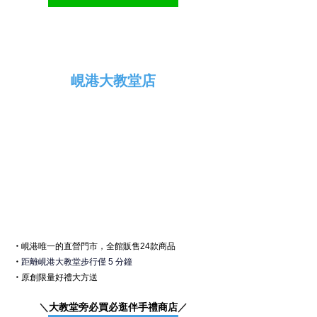
峴港大教堂店
・
峴港
唯一的直營門市，全館販售24款商品
・
距離峴港大教堂步行僅 5 分鐘
・
原創限量好禮大方送
＼
大教堂旁必買必逛伴手禮商店
／