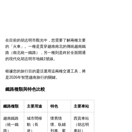
在目前的胡志明市觀光中，您需要了解兩種主要
的「火車」。一種是貫穿越南南北的傳統越南鐵
路（南北統一鐵路），另一種則是終於全面開通
的現代化胡志明市地鐵1號線。
根據您的旅行目的靈活運用這兩種交通工具，將
是2026年智慧越南旅行的關鍵。
鐵路種類與特色比較
鐵路種類
主要用途
特色
主要車站
越南鐵路
城市間移
懷舊情
西貢車站
（統一鐵
動（長
懷、臥鋪
（胡志明
路）
途）
列車、窗
車站）