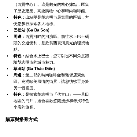
（西貢中心）。這是觀光的核心據點，匯集
了歷史建築、高級購物中心和時尚咖啡館。
特色
：出站即是胡志明市最繁華的區域，方
便您步行探索各大地標。
巴松站 (Ga Ba Son)
周邊
：西貢河畔的河濱區。前往水上巴士碼
頭的交通便利，是欣賞西貢河風光的理想地
點。
特色
：結合水上巴士，您可以從不同角度體
驗胡志明市的城市魅力。
草田站 (Ga Thảo Điền)
周邊
：第二郡的時尚咖啡館和雜貨店聚集
區。充滿歐美風情的街景，讓您彷彿置身於
另一個國度。
特色
：是探索胡志明市「代官山」——草田
地區的門戶，適合喜歡悠閒漫步和尋找特色
小店的旅客。
購票與搭乘方式