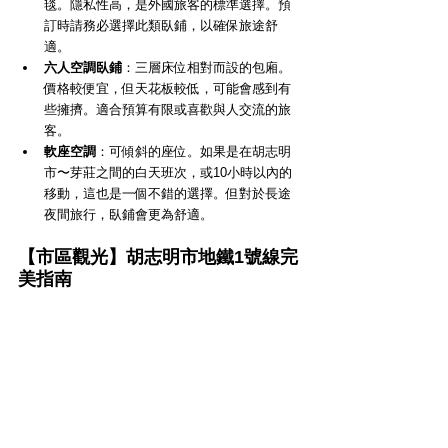
毯。隱私性高，是外國旅客的標準選擇。預
訂時請務必選擇此類臥鋪，以確保旅途舒
適。
六人空調臥鋪
：三層床位相對而設的包廂。
價格較便宜，但天花板較低，可能會感到有
些擁擠。適合預算有限或喜歡與人交流的旅
客。
軟座空調
：可傾斜的座位。如果是在胡志明
市〜芽莊之間的白天班次，或10小時以內的
移動，這也是一個不錯的選擇。但對於長途
夜間旅行，臥鋪會更為舒適。
【市區觀光】胡志明市地鐵1號線完
美指南