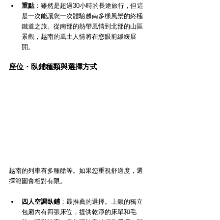
重點
：雖然是超過30小時的長途旅行，但這
是一次能讓您一次體驗越南多樣風景的終極
鐵道之旅。從南部的熱帶風情到北部的山區
景觀，越南的風土人情將在您眼前緩緩展
開。
座位・臥鋪種類與選擇方式
越南的列車有多種艙等。如果您重視舒適度，選
擇範圍會相對有限。
四人空調臥鋪
：最推薦的選擇。上鎖的獨立
包廂內有四張床位，提供乾淨的床單和毛