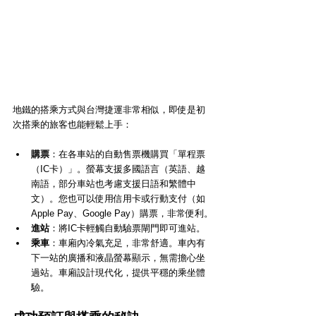
地鐵的搭乘方式與台灣捷運非常相似，即使是初
次搭乘的旅客也能輕鬆上手：
購票
：在各車站的自動售票機購買「單程票
（IC卡）」。螢幕支援多國語言（英語、越
南語，部分車站也考慮支援日語和繁體中
文）。您也可以使用信用卡或行動支付（如 
Apple Pay、Google Pay）購票，非常便利。
進站
：將IC卡輕觸自動驗票閘門即可進站。
乘車
：車廂內冷氣充足，非常舒適。車內有
下一站的廣播和液晶螢幕顯示，無需擔心坐
過站。車廂設計現代化，提供平穩的乘坐體
驗。