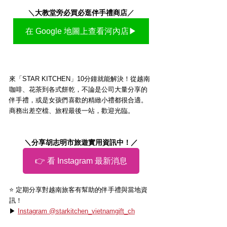
＼
大教堂旁必買必逛伴手禮商店
／
在 Google 地圖上查看河內店▶
來「STAR KITCHEN」10分鐘就能解決！從越南
咖啡、花茶到各式餅乾，不論是公司大量分享的
伴手禮，或是女孩們喜歡的精緻小禮都很合適。
商務出差空檔、旅程最後一站，歡迎光臨。
＼分享胡志明市旅遊實用資訊中！／
👉 看 Instagram 最新消息
⭐️ 定期分享對越南旅客有幫助的伴手禮與當地資
訊！
▶ 
Instagram @starkitchen_vietnamgift_ch