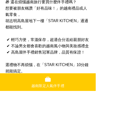
🎁 還在煩惱越南旅行要買什麼伴手禮嗎？
想要被朋友稱讚「好有品味！」的越南禮品或人
氣零食，
胡志明高島屋地下一樓「STAR KITCHEN」通通
都能找到。
 ✔ 輕巧方便，常溫保存，超適合分送給親朋好友
 ✔ 不論男女都會喜歡的越南風小物與美妝感禮盒
 ✔ 高島屋伴手禮銷售冠軍品牌，品質有保證！
選禮物不再煩惱，在「STAR KITCHEN」10分鐘
就能搞定。
從越南咖啡、花茶到各式點心，不論是公司大量
越南限定人氣伴手禮
分享的伴手禮，
還是女生最愛的甜點禮盒都很合適。出差空檔、
旅程最後一站，都別忘了順路來逛逛！
胡志明高島屋店