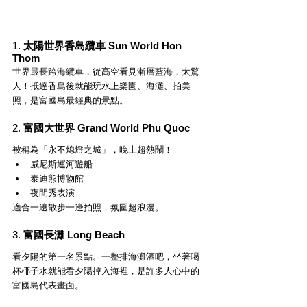
1. 
太陽世界香島纜車 Sun World Hon 
Thom
世界最長跨海纜車，從高空看見漸層藍海，太驚
人！抵達香島後就能玩水上樂園、海灘、拍美
照，是富國島最經典的景點。
2. 
富國大世界 Grand World Phu Quoc
被稱為「永不熄燈之城」，晚上超熱鬧！
威尼斯運河遊船
泰迪熊博物館
夜間秀表演
適合一邊散步一邊拍照，氛圍超浪漫。
3. 
富國長灘 Long Beach
看夕陽的第一名景點。一整排海灘酒吧，坐著喝
杯椰子水就能看夕陽掉入海裡，是許多人心中的
富國島代表畫面。