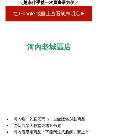
＼
越南伴手禮一次買齊最方便
／
在 Google 地圖上查看胡志明店▶
河內老城區店
河內唯一的直營門市，全館販售24款商品
從聖若瑟大教堂走路10分鐘
河內店限定商品「下龍灣法式脆餅」新上市