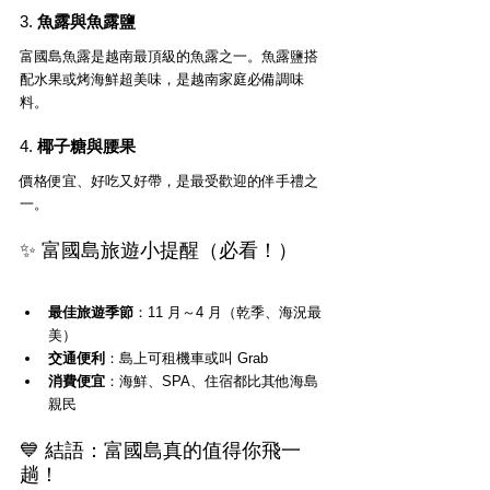
3. 
魚露與魚露鹽
富國島魚露是越南最頂級的魚露之一。魚露鹽搭
配水果或烤海鮮超美味，是越南家庭必備調味
料。
4. 
椰子糖與腰果
價格便宜、好吃又好帶，是最受歡迎的伴手禮之
一。
✨ 富國島旅遊小提醒（必看！）
最佳旅遊季節
：11 月～4 月（乾季、海況最
美）
交通便利
：島上可租機車或叫 Grab
消費便宜
：海鮮、SPA、住宿都比其他海島
親民
💙 結語：富國島真的值得你飛一
趟！