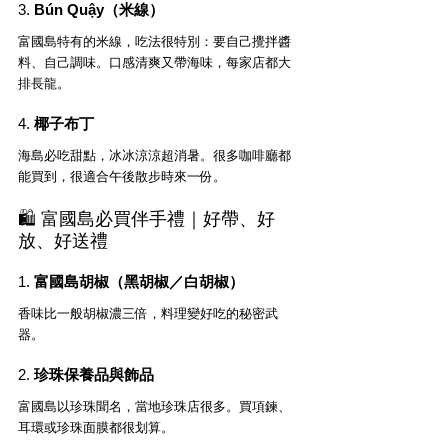
3. 
Bún Quậy（米線）
富國島特有的米線，吃法很特別：要自己攪拌醬
料、自己調味。口感清爽又帶海味，每家店都大
排長龍。
4. 
椰子布丁
海島必吃甜點，冰冰涼涼超消暑。很多咖啡廳都
能買到，很適合午後散步時來一份。
🛍 富國島必買伴手禮｜好帶、好
放、好送禮
1. 
富國島胡椒（黑胡椒／白胡椒）
香味比一般胡椒濃三倍，料理變好吃的秘密武
器。
2. 
珍珠保養品與飾品
富國島以珍珠聞名，當地珍珠店很多。買項鍊、
耳環或珍珠面膜都很划算。