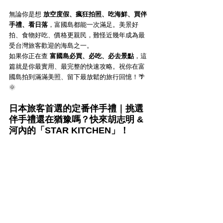
無論你是想 
放空度假、瘋狂拍照、吃海鮮、買伴
手禮、看日落
，富國島都能一次滿足。美景好
拍、食物好吃、價格更親民，難怪近幾年成為最
受台灣旅客歡迎的海島之一。
如果你正在查 
富國島必買、必吃、必去景點
，這
篇就是你最實用、最完整的快速攻略。祝你在富
國島拍到滿滿美照、留下最放鬆的旅行回憶！🌴
🌞
日本旅客首選的定番伴手禮｜挑選
伴手禮還在猶豫嗎？快來胡志明 & 
河內的「STAR KITCHEN」！