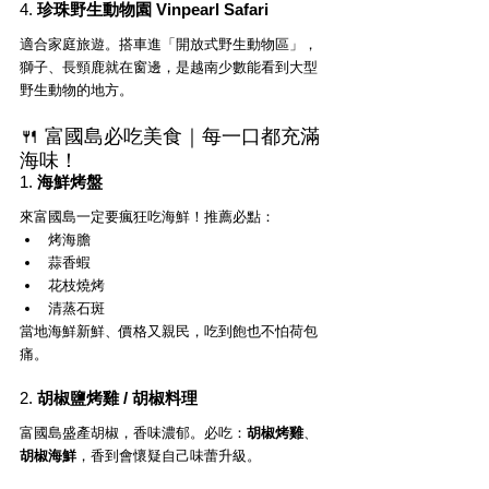
4. 
珍珠野生動物園 Vinpearl Safari
適合家庭旅遊。搭車進「開放式野生動物區」，
獅子、長頸鹿就在窗邊，是越南少數能看到大型
野生動物的地方。
🍴 富國島必吃美食｜每一口都充滿
海味！
1. 
海鮮烤盤
來富國島一定要瘋狂吃海鮮！推薦必點：
烤海膽
蒜香蝦
花枝燒烤
清蒸石斑
當地海鮮新鮮、價格又親民，吃到飽也不怕荷包
痛。
2. 
胡椒鹽烤雞 / 胡椒料理
富國島盛產胡椒，香味濃郁。必吃：
胡椒烤雞
、
胡椒海鮮
，香到會懷疑自己味蕾升級。