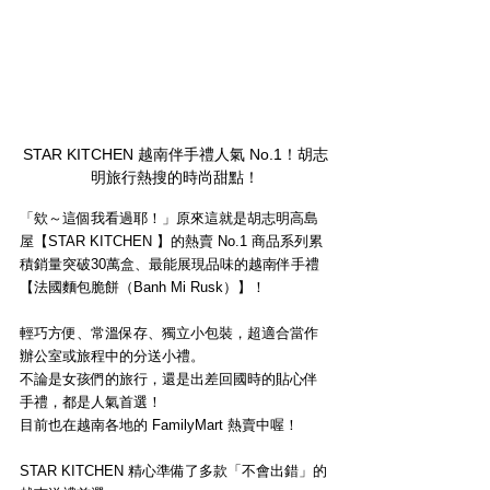
STAR KITCHEN 越南伴手禮人氣 No.1！胡志
明旅行熱搜的時尚甜點！
「欸～這個我看過耶！」原來這就是胡志明高島
屋【STAR KITCHEN 】的熱賣 No.1 商品系列累
積銷量突破30萬盒、最能展現品味的越南伴手禮
【法國麵包脆餅（Banh Mi Rusk）】！
輕巧方便、常溫保存、獨立小包裝，超適合當作
辦公室或旅程中的分送小禮。
不論是女孩們的旅行，還是出差回國時的貼心伴
手禮，都是人氣首選！
目前也在越南各地的 FamilyMart 熱賣中喔！
STAR KITCHEN 精心準備了多款「不會出錯」的