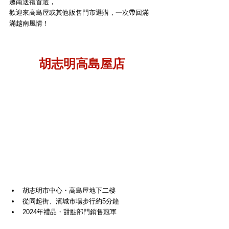
越南送禮首選，
歡迎來高島屋或其他販售門市選購，一次帶回滿
滿越南風情！
胡志明高島屋店
胡志明市中心・高島屋地下二樓
從同起街、濱城市場步行約5分鐘
2024年禮品・甜點部門銷售冠軍