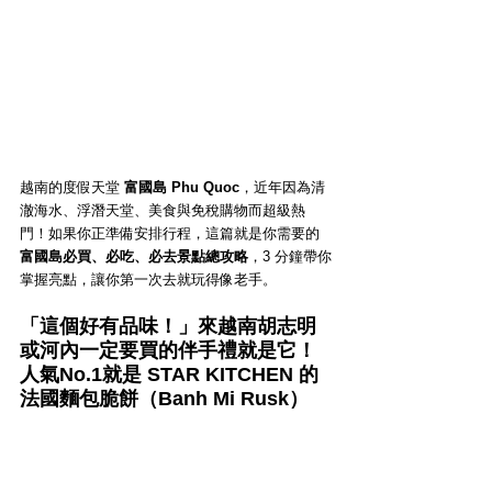
越南的度假天堂 
富國島 Phu Quoc
，近年因為清
澈海水、浮潛天堂、美食與免稅購物而超級熱
門！如果你正準備安排行程，這篇就是你需要的 
富國島必買、必吃、必去景點總攻略
，3 分鐘帶你
掌握亮點，讓你第一次去就玩得像老手。
「這個好有品味！」來越南胡志明
或河內一定要買的伴手禮就是它！
人氣No.1就是 STAR KITCHEN 的
法國麵包脆餅（Banh Mi Rusk）