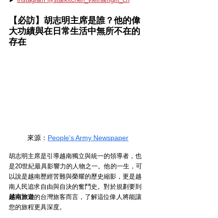
【必訪】胡志明主席是誰？他的偉
大功績與在日常生活中無所不在的
存在
來源
：
People's Army Newspaper
胡志明主席是引導越南獨立與統一的領導者，也
是20世紀最具影響力的人物之一。他的一生，可
以說是越南歷經苦難與榮耀的歷史縮影，更是越
南人民追求自由與自決的奮鬥史。對於規劃要到
越南旅遊
的台灣旅客而言，了解這位偉人將能讓
您的旅程更具深度。