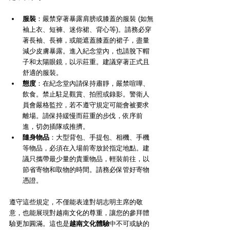
服裝
：嚴禁穿著暴露肩膀或膝蓋的服裝 (如無
袖上衣、短褲、迷你裙、背心等)。請務必穿
著長袖、長褲，或能遮蓋膝蓋的裙子，盡量
減少皮膚暴露。進入紀念堂內，也請脫下帽
子和太陽眼鏡，以示莊重。建議穿著正式且
舒適的服裝。
態度
：在紀念堂內請保持肅靜，嚴禁喧嘩、
飲食。禁止駐足觀賞、拍照或錄影。警衛人
員會嚴格監控，若不遵守規定可能會被要求
離場。請保持緩慢而莊重的步伐，依序前
進，切勿插隊或推擠。
隨身物品
：大型背包、手提包、相機、手機
等物品，必須在入場前寄放於指定地點。建
議只攜帶最少量的貴重物品，輕裝前往，以
節省寄物和取物的時間。請務必保管好寄物
憑證。
遵守這些規定，不僅能表達對胡志明主席的敬
意，也能展現對越南文化的尊重，讓您的參拜體
驗更加圓滿。這也是
越南文化體驗
中不可或缺的