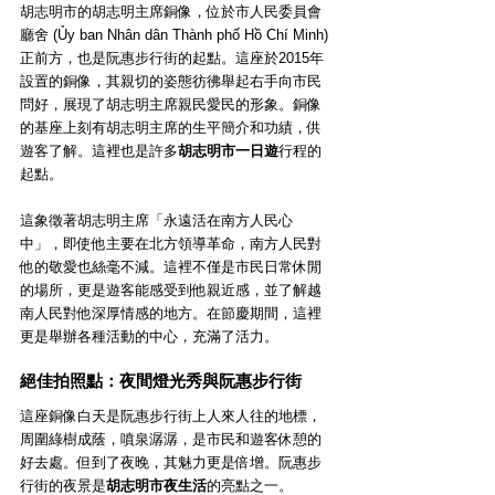
胡志明市的胡志明主席銅像，位於市人民委員會
廳舍 (Ủy ban Nhân dân Thành phố Hồ Chí Minh) 
正前方，也是阮惠步行街的起點。這座於2015年
設置的銅像，其親切的姿態彷彿舉起右手向市民
問好，展現了胡志明主席親民愛民的形象。銅像
的基座上刻有胡志明主席的生平簡介和功績，供
遊客了解。這裡也是許多
胡志明市一日遊
行程的
起點。
這象徵著胡志明主席「永遠活在南方人民心
中」，即使他主要在北方領導革命，南方人民對
他的敬愛也絲毫不減。這裡不僅是市民日常休閒
的場所，更是遊客能感受到他親近感，並了解越
南人民對他深厚情感的地方。在節慶期間，這裡
更是舉辦各種活動的中心，充滿了活力。
絕佳拍照點：夜間燈光秀與阮惠步行街
這座銅像白天是阮惠步行街上人來人往的地標，
周圍綠樹成蔭，噴泉潺潺，是市民和遊客休憩的
好去處。但到了夜晚，其魅力更是倍增。阮惠步
行街的夜景是
胡志明市夜生活
的亮點之一。