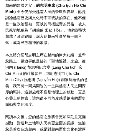
越南的建國之父，
胡志明主席 (Chủ tịch Hồ Chí 
Minh)
 至今仍深受越南人民的崇敬與愛戴，他是
談論越南歷史與文化時不可或缺的存在。他不僅
是一位政治領袖，更以其簡樸誠實的品格，被人
民親切地稱為「胡伯伯 (Bác Hồ)」。他的影響力
超越了政治範疇，深入到越南社會的每一個角
落，成為民族精神的象徵。
本文將介紹胡志明主席在越南的偉大功績，並帶
您踏上一趟追尋他足跡的「聖地巡禮」之旅。從
河內 (Hanoi) 胡志明紀念堂 (Lăng Chủ tịch Hồ 
Chí Minh) 的莊嚴參拜，到胡志明市 (Ho Chi 
Minh City) 阮惠街 (Nguyễn Huệ) 銅像所蘊含的意
義，我們將一同揭開他的一生與越南人民之間深
厚的羈絆。這趟旅程不僅是地理上的移動，更是
心靈上的探索，讓您從不同角度感受越南的歷史
脈動與文化深度。
閱讀本文後，您的越南之旅將會更加深刻且充滿
感動，對這片土地和人民有更全面的認識！無論
您是首次造訪越南，或是對越南歷史文化有濃厚