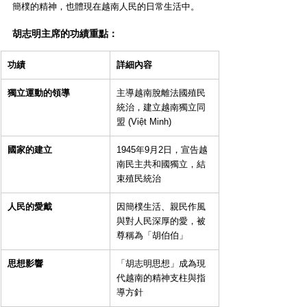
簡樸的精神，也體現在越南人民的日常生活中。
胡志明主席的功績重點：
功績
詳細內容
獨立運動的領導
主導越南脫離法國殖民
統治，建立越南獨立同
盟 (Việt Minh)
國家的建立
1945年9月2日，宣告越
南民主共和國獨立，結
束殖民統治
人民的愛戴
因簡樸生活、親民作風
與對人民深厚的愛，被
尊稱為「胡伯伯」
思想影響
「胡志明思想」成為現
代越南的精神支柱與指
導方針