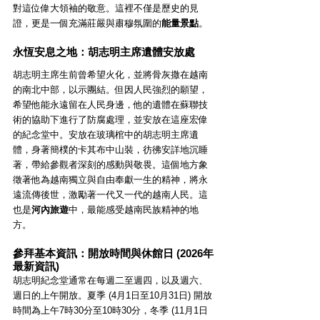
對這位偉大領袖的敬意。這裡不僅是歷史的見
證，更是一個充滿莊嚴與肅穆氛圍的
能量景點
。
永恆安息之地：胡志明主席遺體安放處
胡志明主席生前曾希望火化，並將骨灰撒在越南
的南北中部，以示團結。但因人民強烈的願望，
希望他能永遠留在人民身邊，他的遺體在蘇聯技
術的協助下進行了防腐處理，並安放在這座宏偉
的紀念堂中。安放在玻璃棺中的胡志明主席遺
體，身著簡樸的卡其布中山裝，彷彿安詳地沉睡
著，帶給參觀者深刻的感動與敬畏。這個地方象
徵著他為越南獨立與自由奉獻一生的精神，將永
遠流傳後世，激勵著一代又一代的越南人民。這
也是
河內旅遊
中，最能感受越南民族精神的地
方。
參拜基本資訊：開放時間與休館日 (2026年
最新資訊)
胡志明紀念堂通常在每週二至週四，以及週六、
週日的上午開放。夏季 (4月1日至10月31日) 開放
時間為上午7時30分至10時30分，冬季 (11月1日