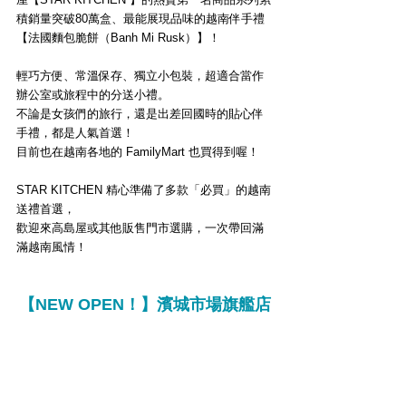
積銷量突破80萬盒、最能展現品味的越南伴手禮
【法國麵包脆餅（Banh Mi Rusk）】！
輕巧方便、常溫保存、獨立小包裝，超適合當作
辦公室或旅程中的分送小禮。
不論是女孩們的旅行，還是出差回國時的貼心伴
手禮，都是人氣首選！
目前也在越南各地的 FamilyMart 
也買得到
喔！
STAR KITCHEN 精心準備了多款「
必買
」的越南
送禮首選，
歡迎來高島屋或其他販售門市選購，一次帶回滿
滿越南風情！
【NEW OPEN！】
濱城市場旗艦店