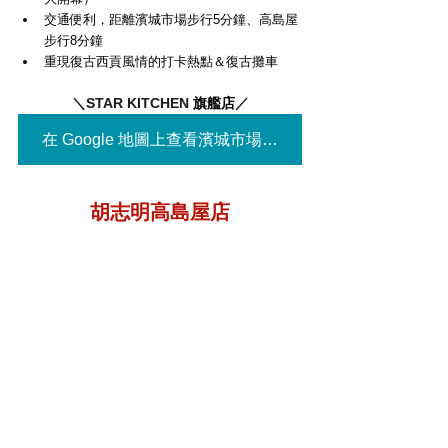
交通便利，距離濱城市場步行5分鐘、高島屋
步行8分鐘
重現復古西貢風情的打卡熱點＆復古攤車
＼STAR KITCHEN 
旗艦店
／
在 Google 地圖上查看濱城市場店▶
胡志明高島屋店