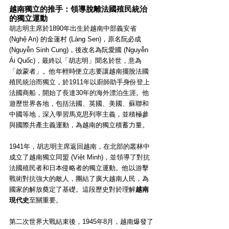
越南獨立的推手：領導脫離法國殖民統治
的獨立運動
胡志明主席於1890年出生於越南中部義安省 
(Nghệ An) 的金蓮村 (Làng Sen)，原名阮必成 
(Nguyễn Sinh Cung)，後改名為阮愛國 (Nguyễn 
Ái Quốc)，最終以「胡志明」聞名於世，意為
「啟蒙者」。他年輕時便立志要讓越南擺脫法國
殖民統治而獨立，於1911年以廚師助手身份登上
法國商船，開始了長達30年的海外漂泊生涯。他
遊歷世界各地，包括法國、英國、美國、蘇聯和
中國等地，深入學習馬克思列寧主義，並積極參
與國際共產主義運動，為越南的獨立積蓄力量。
1941年，胡志明主席返回越南，在北部的叢林中
成立了越南獨立同盟 (Việt Minh)，並領導了對抗
法國殖民者和日本侵略者的獨立運動。他以游擊
戰術對抗強大的敵人，團結了廣大越南人民，為
國家的解放奠定了基礎。這段歷史對於理解
越南
現代史
至關重要。
第二次世界大戰結束後，1945年8月，越南爆發了