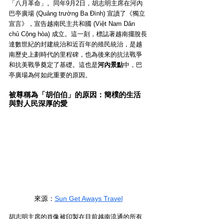
「八月革命」。同年9月2日，胡志明主席在河內
巴亭廣場 (Quảng trường Ba Đình) 宣讀了《獨立
宣言》，宣告越南民主共和國 (Việt Nam Dân 
chủ Cộng hòa) 成立。這一刻，標誌著越南擺脫長
達數世紀的封建統治和近百年的殖民統治，是越
南歷史上劃時代的里程碑，也為後來的抗法戰爭
和抗美戰爭奠定了基礎。這也是
河內景點
中，巴
亭廣場為何如此重要的原因。
被尊稱為「胡伯伯」的原因：簡樸的生活
與對人民深厚的愛
來源
：
Sun Get Aways Travel
胡志明主席的肖像被印製在目前越南流通的所有