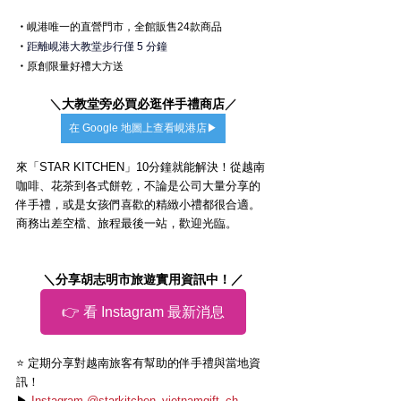
・
峴港
唯一的直營門市，全館販售24款商品
・
距離峴港大教堂步行僅 5 分鐘
・
原創限量好禮大方送
＼
大教堂旁必買必逛伴手禮商店
／
在 Google 地圖上查看峴港店▶
來「STAR KITCHEN」10分鐘就能解決！從越南
咖啡、花茶到各式餅乾，不論是公司大量分享的
伴手禮，或是女孩們喜歡的精緻小禮都很合適。
商務出差空檔、旅程最後一站，歡迎光臨。
＼分享胡志明市旅遊實用資訊中！／
👉 看 Instagram 最新消息
⭐️ 定期分享對越南旅客有幫助的伴手禮與當地資
訊！
▶ 
Instagram @starkitchen_vietnamgift_ch