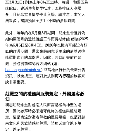
至3月31日) 則為上午8時至11時。每週一和週五為
休館日。建議遊客提早抵達，因為排隊人潮眾
多，且紀念堂會提早停止入場。請注意，由於人
潮眾多，建議預留至少1-2小時的參觀時間。
此外，每年約在6月至8月期間，紀念堂會進行為
期約兩個月的遺體維護工作而長期休館 (例如2025
年為6月6日至8月4日)。
2026年
也極有可能設有類
似的維護期間，通常會將胡志明主席的遺體送往
俄羅斯進行防腐處理。因此，若您計畫前往參
觀，務必提前確認官方網站 (如：
baotanghochiminh.vn
) 或當地旅行社的最新公告
資訊，以免撲空。這對於規劃
河內行程
的旅客來
說非常重要。
莊嚴空間的禮儀與服裝規定：外國遊客必
知
胡志明紀念堂對越南人民而言是極為神聖的場
所，因此參拜時必須遵守嚴格的禮儀與服裝規
定。這是表達對逝者尊敬的重要規範，也是對越
南文化和民族情感的尊重。請務必遵守以下規
定，以示尊重：