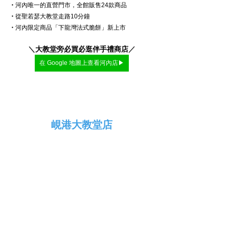
・
河內唯一的直營門市，全館販售24款商品
・
從聖若瑟大教堂走路10分鐘
・
河內限定商品「下龍灣法式脆餅」新上市
＼
大教堂旁必買必逛伴手禮商店
／
在 Google 地圖上查看河內店▶
峴港大教堂店