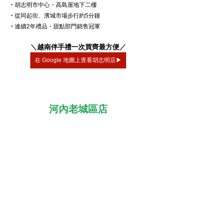
・
胡志明市中心・高島屋地下二樓
・
從同起街、濱城市場步行約5分鐘
・
連續2年禮品・甜點部門銷售冠軍
＼
越南伴手禮一次買齊最方便
／
在 Google 地圖上查看胡志明店▶
河內老城區店