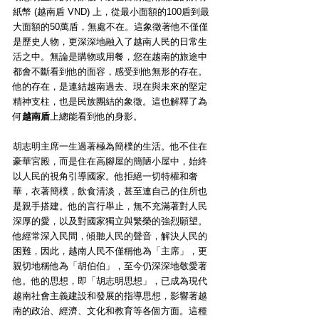
紙幣 (越南盾 VND) 上，從最小面額的100盾到最
大面額的50萬盾，無處不在。這象徵著他不僅僅
是歷史人物，更深深地融入了越南人民的日常生
活之中。無論是購物或用餐，您在越南的旅途中
都會不斷看到他的面容，感受到他無形的存在。
他的存在，是連結越南過去、現在與未來的堅定
精神支柱，也是民族團結的象徵。這也解釋了為
何
越南盾
上總能看到他的身影。
胡志明主席一生過著極為簡樸的生活。他不住在
豪華宮殿，而是住在高腳屋的簡陋小屋中，始終
以人民的視角引導國家。他拒絕一切特權和奢
華，衣著簡樸，飲食清淡，甚至連自己的住所也
是親手搭建。他的言行舉止，無不充滿著對人民
深厚的愛，以及對國家獨立與繁榮的強烈願望。
他經常深入民間，傾聽人民的聲音，解決人民的
困難，因此，越南人民不僅稱他為「主席」，更
親切地稱他為「胡伯伯」，至今仍深深地敬愛著
他。他的思想，即「胡志明思想」，已成為現代
越南社會主義建設和發展的指導思想，影響著越
南的政治、經濟、文化和教育等各個方面。這種