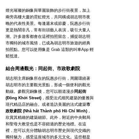
燈光璀璨的銅像與華麗裝飾的步行街夜景，加上
兩旁高樓大廈的霓虹燈光，共同構成胡志明市夜
晚的代表性美景。每逢週末或節慶，阮惠步行街
更是熱鬧非凡，常有街頭藝人表演，吸引大量人
潮。許多遊客都會在這裡拍照留念，捕捉胡志明
市獨特的城市風情，已成為胡志明市旅遊的經典
拍照點。您可以使用像是 Grab 這類的叫車App 輕
鬆抵達。
結合周邊觀光：同起街、市政歌劇院
胡志明主席銅像所在的阮惠步行街，周圍環繞著
胡志明市的主要觀光景點，形成一個便利的觀光
動線。參觀完銅像後，您可以順道漫步
同起街 
(Đồng Khởi Street)
，感受法式殖民建築的優雅與
現代精品店的融合。或者造訪美麗的法式建築
市
政歌劇院 (Nhà hát Thành phố Hồ Chí Minh)
，
欣賞其精緻的建築細節。此外，附近的中央郵局
和聖母大教堂也是不容錯過的歷史地標。在這
裡，您可以充分體驗胡志明市歷史與現代交織的
獨特魅力，感受這座城市的多元文化。這些都是