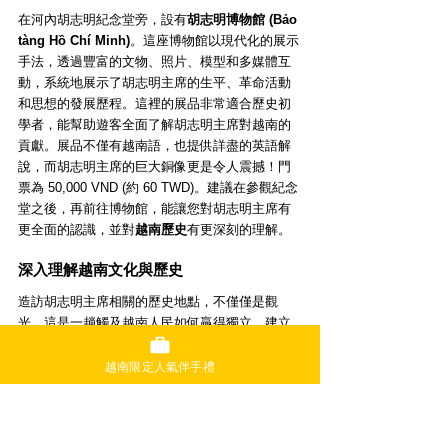
在河內胡志明紀念堂旁，設有
胡志明博物館 (Bảo 
tàng Hồ Chí Minh)
。這座博物館以現代化的展示
手法，透過豐富的文物、照片、模型和多媒體互
動，系統地展示了胡志明主席的生平、革命活動
和思想的發展歷程。這裡的展品非常適合歷史初
學者，能幫助遊客全面了解胡志明主席對越南的
貢獻。展品不僅有越南語，也提供詳盡的英語解
說，而胡志明主席的巨大銅像更是令人震撼！門
票為 50,000 VND (約 60 TWD)。建議在參觀紀念
堂之後，再前往博物館，能讓您對胡志明主席有
更全面的認識，並對
越南歷史
有更深刻的理解。
深入理解越南文化與歷史
造訪胡志明主席相關的歷史地點，不僅僅是觀
光。這是一趟觸及越南人民如何贏得獨立、建立
現今國家，以及其精神與熱情的旅程。透過了解
他簡樸的生活和對人民深厚的愛，您將能感受到
越南限定人氣伴手禮
現代越南人民價值觀和文化根源。這份對國家和
民族的熱愛，深深地影響著越南人民的日常生活
和社會發展。您會發現，胡志明主席的精神無處