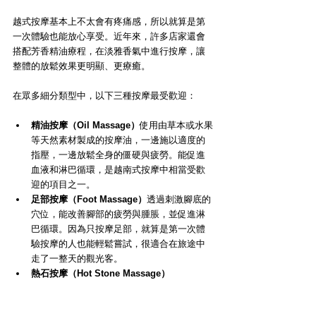
越式按摩基本上不太會有疼痛感，所以就算是第
一次體驗也能放心享受。近年來，許多店家還會
搭配芳香精油療程，在淡雅香氣中進行按摩，讓
整體的放鬆效果更明顯、更療癒。
在眾多細分類型中，以下三種按摩最受歡迎：
精油按摩（Oil Massage）
使用由草本或水果
等天然素材製成的按摩油，一邊施以適度的
指壓，一邊放鬆全身的僵硬與疲勞。能促進
血液和淋巴循環，是越南式按摩中相當受歡
迎的項目之一。
足部按摩（Foot Massage）
透過刺激腳底的
穴位，能改善腳部的疲勞與腫脹，並促進淋
巴循環。因為只按摩足部，就算是第一次體
驗按摩的人也能輕鬆嘗試，很適合在旅途中
走了一整天的觀光客。
熱石按摩（Hot Stone Massage）