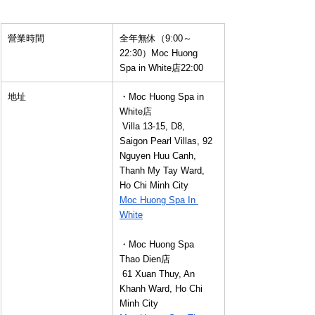
營業時間
全年無休（9:00～
22:30）Moc Huong 
Spa in White店22:00
地址
・Moc Huong Spa in 
White店
 Villa 13-15, D8, 
Saigon Pearl Villas, 92 
Nguyen Huu Canh, 
Thanh My Tay Ward, 
Ho Chi Minh City
Moc Huong Spa In 
White
・Moc Huong Spa 
Thao Dien店
 61 Xuan Thuy, An 
Khanh Ward, Ho Chi 
Minh City