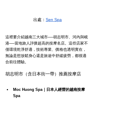
出處：
Sen Spa
這裡要介紹越南三大城市──胡志明市、河內與峴
港──當地旅人評價超高的按摩名店。這些店家不
僅環境乾淨舒適，技術專業、價格也透明實在，
無論是想放鬆身心還是旅途中舒緩疲勞，都很適
合前往體驗。
胡志明市（含日本街一帶）推薦按摩店
Moc Huong Spa｜
日本人經營的越南按摩
Spa