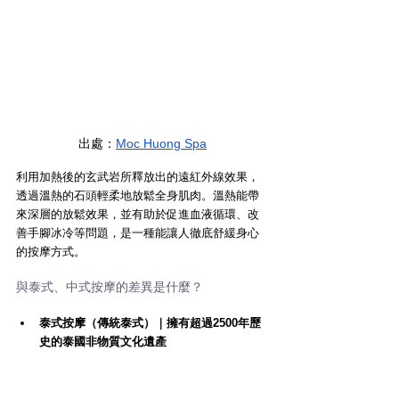
出處：
Moc Huong Spa
利用加熱後的玄武岩所釋放出的遠紅外線效果，
透過溫熱的石頭輕柔地放鬆全身肌肉。溫熱能帶
來深層的放鬆效果，並有助於促進血液循環、改
善手腳冰冷等問題，是一種能讓人徹底舒緩身心
的按摩方式。
與泰式、中式按摩的差異是什麼？
泰式按摩（傳統泰式）｜擁有超過2500年歷
史的泰國非物質文化遺產