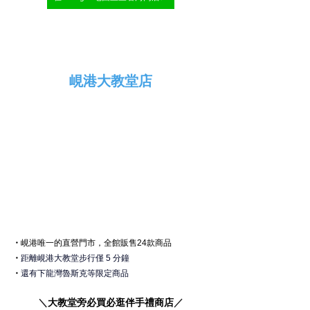
峴港大教堂店
・
峴港
唯一的直營門市，全館販售24款商品
・
距離峴港大教堂步行僅 5 分鐘
・
還有下龍灣魯斯克等限定商品
＼
大教堂旁必買必逛伴手禮商店
／