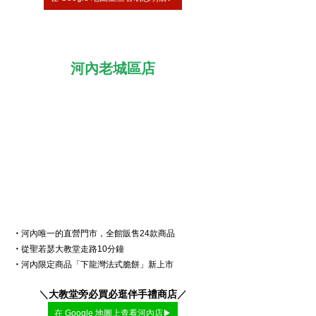
河內老城區店
・
河內唯一的直營門市，全館販售24款商品
・
從聖若瑟大教堂走路10分鐘
・
河內限定商品「下龍灣法式脆餅」新上市
＼
大教堂旁必買必逛伴手禮商店
／
在 Google 地圖上查看河內店▶