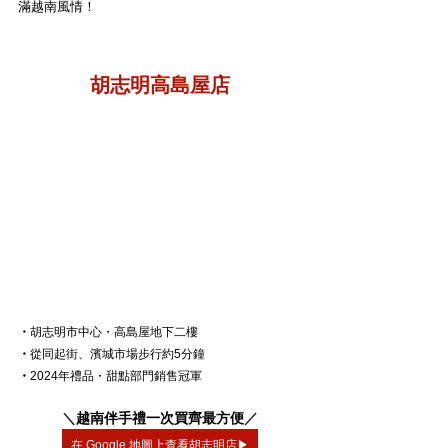
滿越南風情！
胡志明高島屋店
・
胡志明市中心・高島屋地下二樓
・
從同起街、濱城市場步行約5分鐘
・
2024年禮品・甜點部門銷售冠軍
＼
越南伴手禮一次買齊最方便
／
在 Google 地圖上查看胡志明店▶