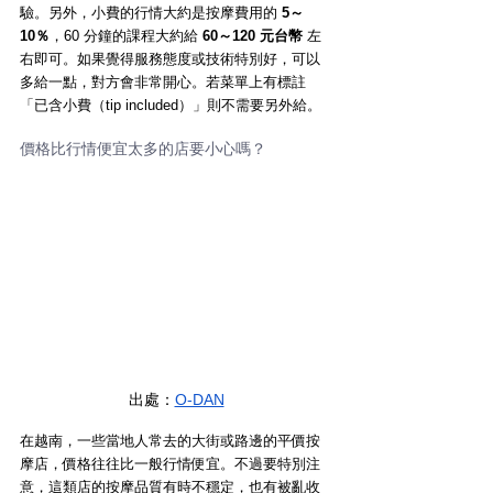
驗。另外，小費的行情大約是按摩費用的 
5～
10％
，60 分鐘的課程大約給 
60～120 元台幣
 左
右即可。如果覺得服務態度或技術特別好，可以
多給一點，對方會非常開心。若菜單上有標註
「已含小費（tip included）」則不需要另外給。
價格比行情便宜太多的店要小心嗎？
出處：
O-DAN
在越南，一些當地人常去的大街或路邊的平價按
摩店，價格往往比一般行情便宜。不過要特別注
意，這類店的按摩品質有時不穩定，也有被亂收