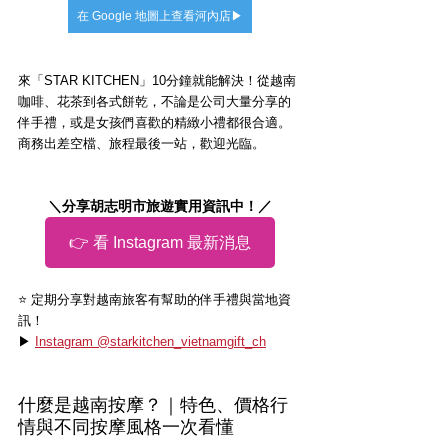
在 Google 地圖上查看河內店▶
來「STAR KITCHEN」10分鐘就能解決！從越南
咖啡、花茶到各式餅乾，不論是公司大量分享的
伴手禮，或是女孩們喜歡的精緻小禮都很合適。
商務出差空檔、旅程最後一站，歡迎光臨。
＼分享胡志明市旅遊實用資訊中！／
👉 看 Instagram 最新消息
⭐️ 定期分享對越南旅客有幫助的伴手禮與當地資
訊！
▶ 
Instagram @starkitchen_vietnamgift_ch
什麼是越南按摩？｜特色、價格行
情與不同按摩風格一次看懂