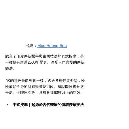
出典：
Moc Huong Spa
結合了印度傳統醫學與泰國技法的泰式按摩，是
一種擁有超過2500年歷史、深受人們喜愛的傳統
療法。
 它的特色是像整骨一樣，透過各種伸展姿勢，慢
慢放鬆全身的肌肉與僵硬部位。據說能改善骨盆
歪斜、手腳冰冷等，具有多達60種以上的功效。
中式按摩｜起源於古代醫療的傳統按摩技法