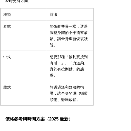
家時更有方向。
種類
特徴
泰式
想像做整骨一樣，透過
調整身體的不平衡來放
鬆、讓全身重新恢復狀
態。
中式
想要那種「被扎實按到
有感！」、「力道夠、
真的有按到點」的感
覺。
越式
想透過溫和舒服的指
壓，讓全身的淋巴循環
順暢、徹底放鬆。
價格參考與時間方案（2025 最新
）