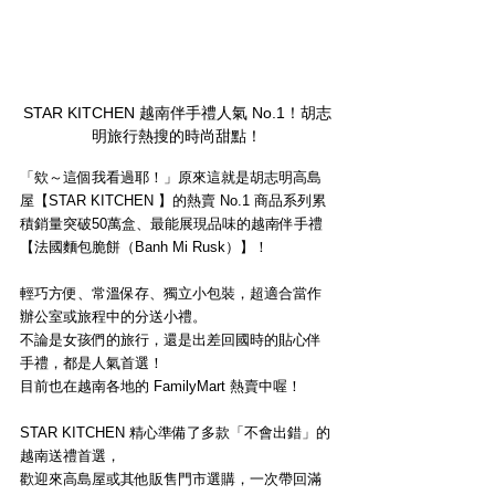
STAR KITCHEN 越南伴手禮人氣 No.1！胡志
明旅行熱搜的時尚甜點！
「欸～這個我看過耶！」原來這就是胡志明高島
屋【STAR KITCHEN 】的熱賣 No.1 商品系列累
積銷量突破50萬盒、最能展現品味的越南伴手禮
【法國麵包脆餅（Banh Mi Rusk）】！
輕巧方便、常溫保存、獨立小包裝，超適合當作
辦公室或旅程中的分送小禮。
不論是女孩們的旅行，還是出差回國時的貼心伴
手禮，都是人氣首選！
目前也在越南各地的 FamilyMart 熱賣中喔！
STAR KITCHEN 精心準備了多款「不會出錯」的
越南送禮首選，
歡迎來高島屋或其他販售門市選購，一次帶回滿