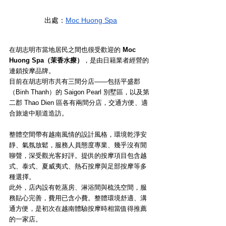
出處：
Moc Huong Spa
在胡志明市當地居民之間也很受歡迎的 
Moc 
Huong Spa（茉香水療）
，是由日籍業者經營的
連鎖按摩品牌。
目前在胡志明市共有三間分店——包括平盛郡
（Binh Thanh）的 Saigon Pearl 別墅區，以及第
二郡 Thao Dien 區各有兩間分店，交通方便、適
合旅途中順道造訪。
整體空間帶有越南風情的設計風格，環境乾淨安
靜、氣氛放鬆，服務人員態度專業、幾乎沒有閒
聊聲，深受觀光客好評。提供的按摩項目包含越
式、泰式、夏威夷式、熱石按摩與足部按摩等多
種選擇。
此外，店內設有乾蒸房、淋浴間與梳洗空間，服
務貼心完善，費用已含小費。整體環境舒適、溝
通方便，是初次在越南體驗按摩時相當值得推薦
的一家店。