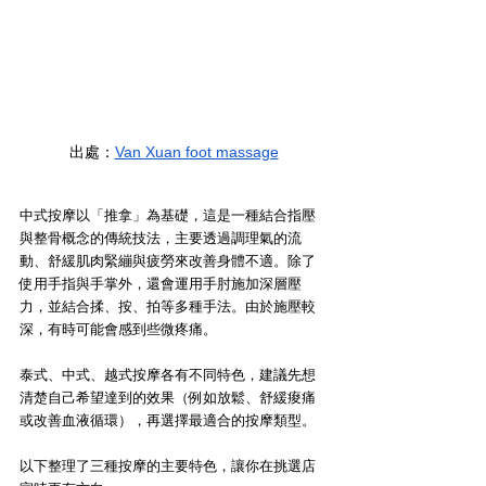
出處：
Van Xuan foot massage
中式按摩以「推拿」為基礎，這是一種結合指壓
與整骨概念的傳統技法，主要透過調理氣的流
動、舒緩肌肉緊繃與疲勞來改善身體不適。除了
使用手指與手掌外，還會運用手肘施加深層壓
力，並結合揉、按、拍等多種手法。由於施壓較
深，有時可能會感到些微疼痛。
泰式、中式、越式按摩各有不同特色，建議先想
清楚自己希望達到的效果（例如放鬆、舒緩痠痛
或改善血液循環），再選擇最適合的按摩類型。
以下整理了三種按摩的主要特色，讓你在挑選店