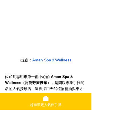
出處：
Aman Spa＆Wellness
位於胡志明市第一郡中心的 
Aman Spa & 
Wellness（阿曼芳療按摩）
，是間以專業手技聞
名的人氣按摩店。這裡採用天然植物精油與東方
傳統醫學結合的療法，能體驗到高品質的放鬆按
摩。
越南限定人氣伴手禮
店內以黑白為主調，裝潢簡約現代，充滿高雅氛
圍。使用有機草本進行的療程是這裡最受歡迎的
項目之一，也可以體驗熱石等不同類型的按摩。