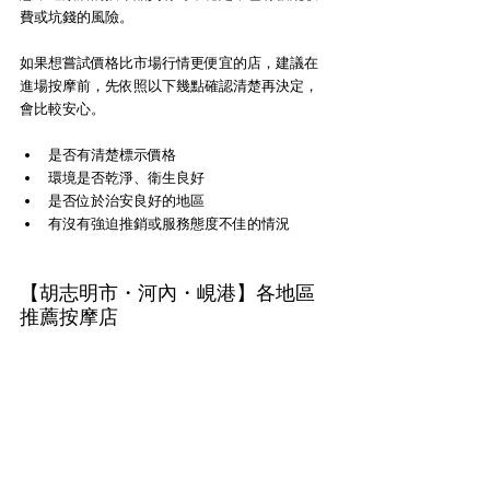
費或坑錢的風險。
如果想嘗試價格比市場行情更便宜的店，建議在
進場按摩前，先依照以下幾點確認清楚再決定，
會比較安心。
是否有清楚標示價格
環境是否乾淨、衛生良好
是否位於治安良好的地區
有沒有強迫推銷或服務態度不佳的情況
【胡志明市・河內・峴港】各地區
推薦按摩店