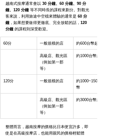
越南式按摩通常會以 
30 分鐘、60 分鐘、90 分
鐘、120 分鐘
 等不同時長的課程來劃分。對觀光
客來說，利用旅途中空檔來體驗的通常是 
60 分
鐘
，如果想要做得更徹底、完全放鬆的話，
120 
分鐘
 的課程則深受歡迎。
60分
一般規模的店
約600台幣起
高級店、觀光區
約1000台幣起
（例如第一郡
等）
120分
一般規模的店
約1000~1500台
幣
高級店、觀光區
約3000台幣起
（例如第一郡
等）
整體而言，越南按摩的價格比日本便宜許多，即
使是在高級按摩店，也能用親民的價格輕鬆體