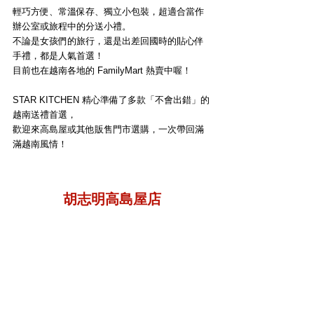
輕巧方便、常溫保存、獨立小包裝，超適合當作
辦公室或旅程中的分送小禮。
不論是女孩們的旅行，還是出差回國時的貼心伴
手禮，都是人氣首選！
目前也在越南各地的 FamilyMart 熱賣中喔！
STAR KITCHEN 精心準備了多款「不會出錯」的
越南送禮首選，
歡迎來高島屋或其他販售門市選購，一次帶回滿
滿越南風情！
胡志明高島屋店