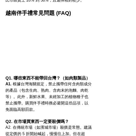
比市區貴上 20% 到 50%，且選擇相對較少。
越南伴手禮常見問題 (FAQ)
Q1. 哪些東西不能帶回台灣？（如肉類製品）
A1.
 根據台灣海關規定，禁止攜帶任何含肉類成分
的產品（包含生肉、熟肉、含肉末的泡麵、肉乾
等）。此外，新鮮水果、未經加工的植物種子也
禁止攜帶。購買伴手禮時務必避開這些品項，以
免面臨高額罰款。
Q2. 在市場買東西一定要殺價嗎？
A2. 在傳統市場（如濱城市場）殺價是常態。建議
從定價的 5 折開始喊起，慢慢往上加。但在超