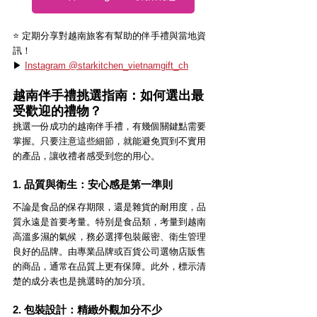
⭐️ 定期分享對越南旅客有幫助的伴手禮與當地資
訊！
▶ 
Instagram @starkitchen_vietnamgift_ch
越南伴手禮挑選指南：如何選出最
受歡迎的禮物？
挑選一份成功的越南伴手禮，有幾個關鍵點需要
掌握。只要注意這些細節，就能避免買到不實用
的產品，讓收禮者感受到您的用心。
1. 品質與衛生：安心感是第一準則
不論是食品的保存期限，還是雜貨的耐用度，品
質永遠是首要考量。特別是食品類，考量到越南
高溫多濕的氣候，務必選擇包裝嚴密、衛生管理
良好的品牌。由專業品牌或百貨公司選物店販售
的商品，通常在品質上更有保障。此外，標示清
楚的成分表也是挑選時的加分項。
2. 包裝設計：精緻外觀加分不少