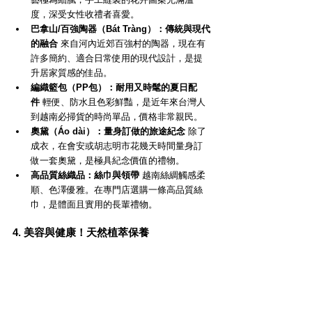
度，深受女性收禮者喜愛。
巴拿山/百強陶器（Bát Tràng）：傳統與現代
的融合
 來自河內近郊百強村的陶器，現在有
許多簡約、適合日常使用的現代設計，是提
升居家質感的佳品。
編織籃包（PP包）：耐用又時髦的夏日配
件
 輕便、防水且色彩鮮豔，是近年來台灣人
到越南必掃貨的時尚單品，價格非常親民。
奧黛（Áo dài）：量身訂做的旅途紀念
 除了
成衣，在會安或胡志明市花幾天時間量身訂
做一套奧黛，是極具紀念價值的禮物。
高品質絲織品：絲巾與領帶
 越南絲綢觸感柔
順、色澤優雅。在專門店選購一條高品質絲
巾，是體面且實用的長輩禮物。
4. 美容與健康！天然植萃保養