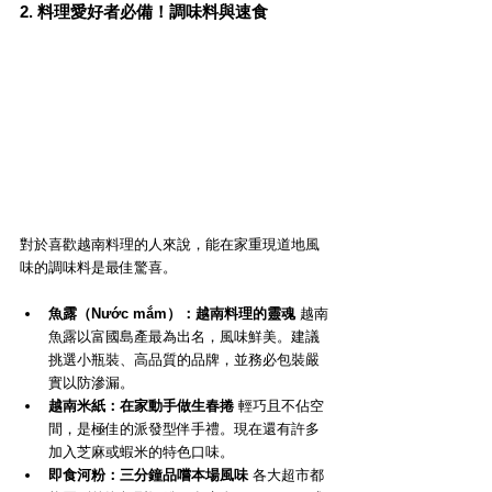
2. 料理愛好者必備！調味料與速食
對於喜歡越南料理的人來說，能在家重現道地風
味的調味料是最佳驚喜。
魚露（Nước mắm）：越南料理的靈魂
 越南
魚露以富國島產最為出名，風味鮮美。建議
挑選小瓶裝、高品質的品牌，並務必包裝嚴
實以防滲漏。
越南米紙：在家動手做生春捲
 輕巧且不佔空
間，是極佳的派發型伴手禮。現在還有許多
加入芝麻或蝦米的特色口味。
即食河粉：三分鐘品嚐本場風味
 各大超市都