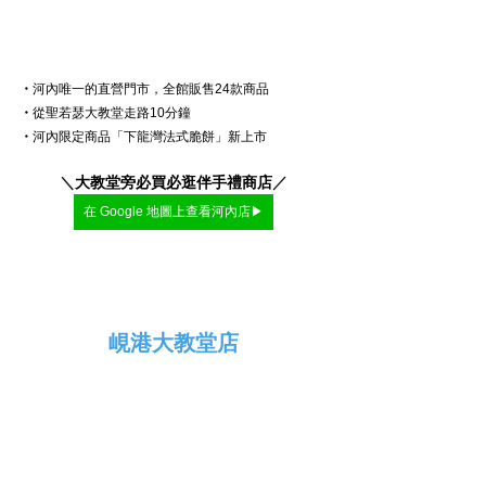
・
河內唯一的直營門市，全館販售24款商品
・
從聖若瑟大教堂走路10分鐘
・
河內限定商品「下龍灣法式脆餅」新上市
＼
大教堂旁必買必逛伴手禮商店
／
在 Google 地圖上查看河內店▶
峴港大教堂店