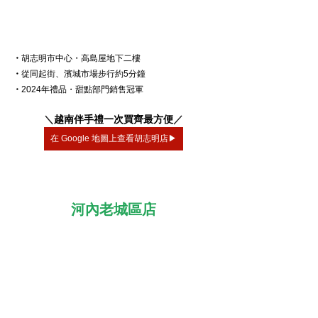
・
胡志明市中心・高島屋地下二樓
・
從同起街、濱城市場步行約5分鐘
・
2024年禮品・甜點部門銷售冠軍
＼
越南伴手禮一次買齊最方便
／
在 Google 地圖上查看胡志明店▶
河內老城區店