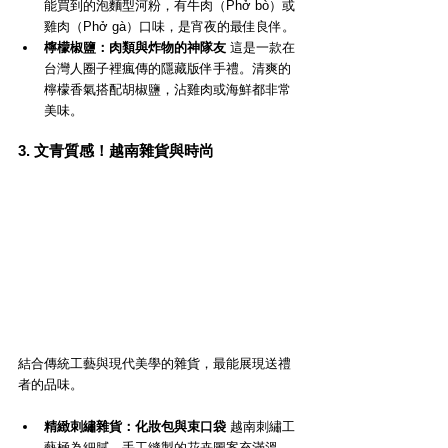
能買到的泡麵型河粉，有牛肉（Phở bò）或
雞肉（Phở gà）口味，是宵夜的最佳良伴。
檸檬椒鹽：肉類與炸物的神隊友
 這是一款在
台灣人圈子裡瘋傳的隱藏版伴手禮。清爽的
檸檬香氣搭配胡椒鹽，沾雞肉或海鮮都非常
美味。
3. 文青質感！越南雜貨與時尚
結合傳統工藝與現代美學的雜貨，最能展現送禮
者的品味。
精緻刺繡雜貨：化妝包與束口袋
 越南刺繡工
藝極為細膩，手工縫製的花卉圖案充滿溫