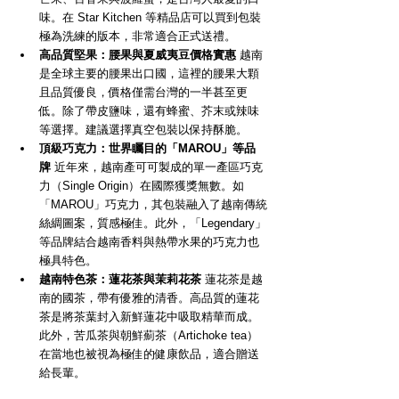
味。在 Star Kitchen 等精品店可以買到包裝
極為洗練的版本，非常適合正式送禮。
高品質堅果：腰果與夏威夷豆價格實惠
 越南
是全球主要的腰果出口國，這裡的腰果大顆
且品質優良，價格僅需台灣的一半甚至更
低。除了帶皮鹽味，還有蜂蜜、芥末或辣味
等選擇。建議選擇真空包裝以保持酥脆。
頂級巧克力：世界矚目的「MAROU」等品
牌
 近年來，越南產可可製成的單一產區巧克
力（Single Origin）在國際獲獎無數。如
「MAROU」巧克力，其包裝融入了越南傳統
絲綢圖案，質感極佳。此外，「Legendary」
等品牌結合越南香料與熱帶水果的巧克力也
極具特色。
越南特色茶：蓮花茶與茉莉花茶
 蓮花茶是越
南的國茶，帶有優雅的清香。高品質的蓮花
茶是將茶葉封入新鮮蓮花中吸取精華而成。
此外，苦瓜茶與朝鮮薊茶（Artichoke tea）
在當地也被視為極佳的健康飲品，適合贈送
給長輩。