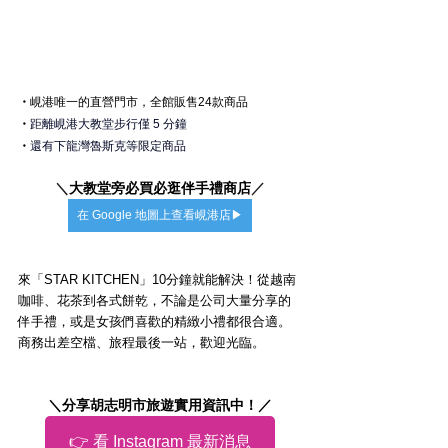
・
峴港
唯一的直營門市，全館販售24款商品
・
距離峴港大教堂步行僅 5 分鐘
・
還有下龍灣魯斯克等限定商品
＼
大教堂旁必買必逛伴手禮商店
／
在 Google 地圖上查看峴港店▶
來「STAR KITCHEN」10分鐘就能解決！從越南
咖啡、花茶到各式餅乾，不論是公司大量分享的
伴手禮，或是女孩們喜歡的精緻小禮都很合適。
商務出差空檔、旅程最後一站，歡迎光臨。
＼分享胡志明市旅遊實用資訊中！／
👉 看 Instagram 最新消息