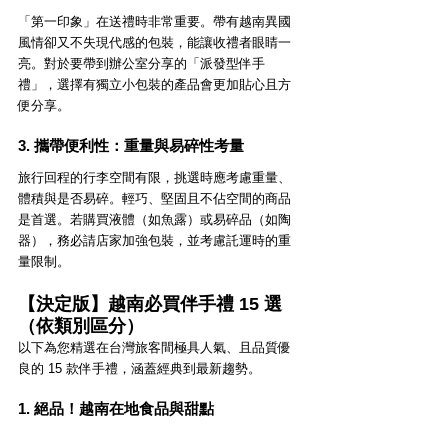
「第一印象」在送禮時非常重要。帶有越南異國
風情卻又不失現代感的包裝，能讓收禮者眼睛一
亮。對於要帶到辦公室分享的「派發型伴手
禮」，選擇有獨立小包裝的產品會更加貼心且方
便分享。
3. 攜帶便利性：重量與易碎性考量
旅行回程的行李空間有限，挑選時應考慮重量、
體積與是否易碎。輕巧、堅固且不佔空間的商品
是首選。若購買液體（如魚露）或易碎品（如陶
器），務必請店家加強包裝，並考慮託運時的重
量限制。
【決定版】越南必買伴手禮 15 選
（依類別區分）
以下為您精選在台灣旅客間極具人氣、且品質優
良的 15 款伴手禮，涵蓋經典到最新趨勢。
1. 絕品！越南在地食品與甜點