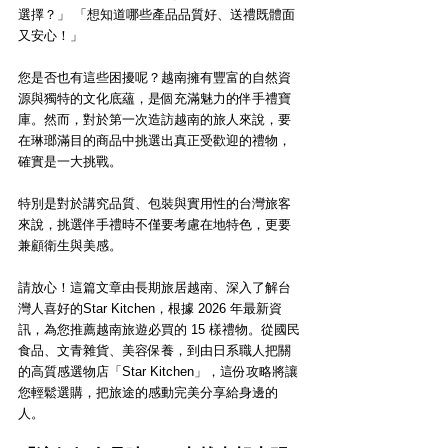
選擇？」 「想知道哪些產品品質好、送禮既體面
又安心！」
您是否也有這些困擾呢？越南擁有豐富的自然資
源與獨特的文化底蘊，是個充滿魅力的伴手禮寶
庫。然而，對於第一次造訪越南的旅人來說，要
在琳瑯滿目的商品中挑選出真正受歡迎的禮物，
確實是一大挑戰。
特別是對於講究品質、包裝與實用性的台灣旅客
來說，挑選伴手禮時不僅要考慮在地特色，更要
兼顧衛生與美感。
請放心！這篇文章由長期旅居越南、深入了解台
灣人喜好的Star Kitchen，根據 2026 年最新資
訊，為您推薦越南旅遊必買的 15 樣禮物。從國民
食品、文青雜貨、美容保養，到由日系職人把關
的高質感選物店「Star Kitchen」，這份攻略將讓
您輕鬆選購，把旅途的感動完美分享給身邊的
人。