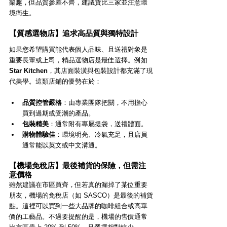
樂趣，但品質參差不齊，建議貨比三家並注意環
境衛生。
【質感選物店】追求高品質與獨特設計
如果您希望購買能代表個人品味、且送禮對象是
重要長輩或上司，精品選物店是最佳選擇。例如 
Star Kitchen
，其店面裝潢與包裝設計都充滿了現
代美學。這類店鋪的優勢在於：
品質控管嚴格
：由專業團隊把關，不用擔心
買到過期或受潮的產品。
包裝精美
：通常附有專屬提袋，送禮體面。
購物體驗佳
：環境明亮、冷氣充足，且店員
通常能以英文或中文溝通。
【機場免稅店】最後補貨的保險，但需注
意價格
雖然建議在市區買齊，但若真的漏掉了某位重要
朋友，機場的免稅店（如 SASCO）是最後的補貨
點。這裡可以買到一些大品牌的咖啡組合或高單
價的工藝品。不過要提醒的是，機場的售價通常