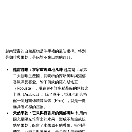
越南豐富的自然產物是伴手禮的最佳選擇。特別
是咖啡與果乾，是絕對不會出錯的經典。
越南咖啡：在家重現道地風味
 越南是世界第
二大咖啡生產國，其獨特的深焙風味與濃郁
香氣深受喜愛。除了傳統的羅布斯塔豆
（Robusta），現在更有許多精品級的阿拉比
卡豆（Arabica）。除了豆子，掛耳包組合搭
配一個越南傳統滴漏壺（Phin），就是一份
極具儀式感的禮物。
天然果乾：芒果與百香果的濃郁滋味
 利用南
國充足陽光培育出的水果，製成不加糖或低
糖的果乾，保留了水果原有的香氣。特別是
芒果、百香果與波羅蜜，是台灣人最愛的口