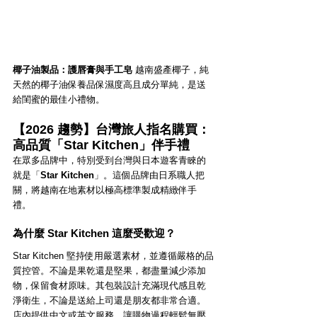
椰子油製品：護唇膏與手工皂
 越南盛產椰子，純
天然的椰子油保養品保濕度高且成分單純，是送
給閨蜜的最佳小禮物。
【2026 趨勢】台灣旅人指名購買：
高品質「Star Kitchen」伴手禮
在眾多品牌中，特別受到台灣與日本遊客青睞的
就是「
Star Kitchen
」。這個品牌由日系職人把
關，將越南在地素材以極高標準製成精緻伴手
禮。
為什麼 Star Kitchen 這麼受歡迎？
Star Kitchen 堅持使用嚴選素材，並遵循嚴格的品
質控管。不論是果乾還是堅果，都盡量減少添加
物，保留食材原味。其包裝設計充滿現代感且乾
淨衛生，不論是送給上司還是朋友都非常合適。
店內提供中文或英文服務，讓購物過程輕鬆無壓