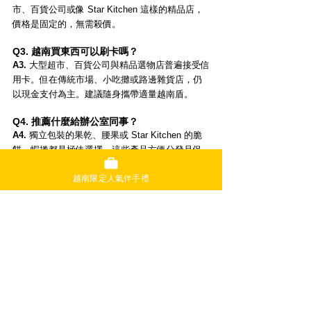
市、百貨公司或像 Star Kitchen 這樣的精品店，
價格是固定的，無需殺價。
Q3. 越南買東西可以刷卡嗎？
A3.
 大型超市、百貨公司與精品選物店普遍接受信
用卡。但在傳統市場、小吃攤或路邊雜貨店，仍
以現金支付為主。建議隨身攜帶適量越南盾。
Q4. 推薦什麼給辦公室同事？
A4.
 獨立包裝的果乾、腰果或 Star Kitchen 的脆
餅、蝦捲都是極佳選擇。這些產品方便分發且保
存容易。
越南限定人氣伴手禮
總結：用一份完美的伴手禮，延續
旅途的甜蜜回憶！
越南的魅力不僅在於風景，更在於這些充滿在地
特色的伴手禮。
挑選關鍵
：重視品質、包裝與攜帶方便性。
必買推薦
：越南咖啡、天然果乾、腰果、
MAROU 巧克力與刺繡雜貨。