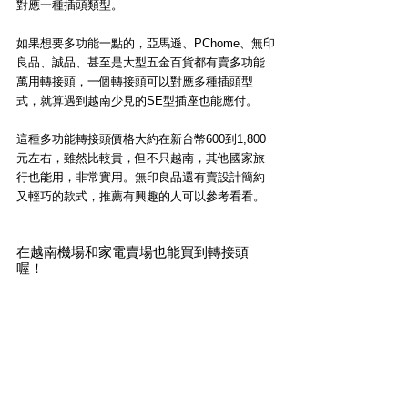
對應一種插頭類型。
如果想要多功能一點的，亞馬遜、PChome、無印
良品、誠品、甚至是大型五金百貨都有賣多功能
萬用轉接頭，一個轉接頭可以對應多種插頭型
式，就算遇到越南少見的SE型插座也能應付。
這種多功能轉接頭價格大約在新台幣600到1,800
元左右，雖然比較貴，但不只越南，其他國家旅
行也能用，非常實用。無印良品還有賣設計簡約
又輕巧的款式，推薦有興趣的人可以參考看看。
在越南機場和家電賣場也能買到轉接頭
喔！