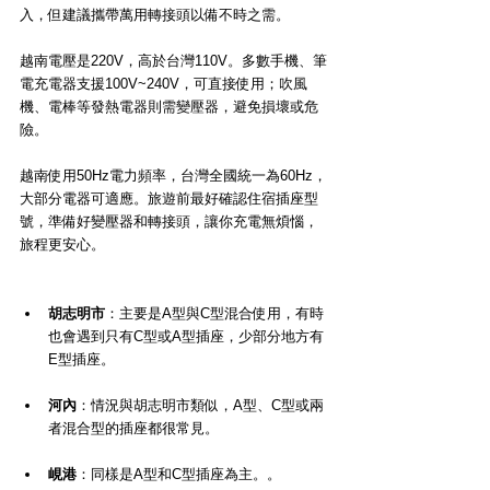
入，但建議攜帶萬用轉接頭以備不時之需。
越南電壓是220V，高於台灣110V。多數手機、筆
電充電器支援100V~240V，可直接使用；吹風
機、電棒等發熱電器則需變壓器，避免損壞或危
險。
越南使用50Hz電力頻率，台灣全國統一為60Hz，
大部分電器可適應。旅遊前最好確認住宿插座型
號，準備好變壓器和轉接頭，讓你充電無煩惱，
旅程更安心。
胡志明市
：主要是A型與C型混合使用，有時
也會遇到只有C型或A型插座，少部分地方有
E型插座。
河內
：情況與胡志明市類似，A型、C型或兩
者混合型的插座都很常見。
峴港
：同樣是A型和C型插座為主。
。