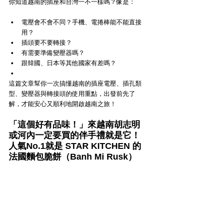
你知道越南的插座和台灣一不一樣嗎？像是：
電壓會不會不同？手機、電捲棒能不能直接
用？
插頭要不要轉接？
有需要準備變壓器嗎？
跟韓國、日本等其他國家有差嗎？
這篇文章幫你一次搞懂越南的插座電壓、插孔類
型、變壓器與轉接頭的使用重點，出發前先了
解，才能安心又順利地開啟越南之旅！
「這個好有品味！」來越南胡志明
或河內一定要買的伴手禮就是它！
人氣No.1就是 STAR KITCHEN 的
法國麵包脆餅（Banh Mi Rusk）