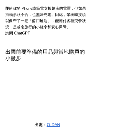
即使你的iPhone或筆電支援越南的電壓，但如果
插頭形狀不合，也無法充電。因此，帶著轉接頭
就像帶了一把「備用鑰匙」，能應付各種突發狀
況，是越南旅行的小確幸和安心保障。
詢問 ChatGPT
出國前要準備的用品與當地購買的
小撇步
出處：
O-DAN