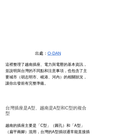
出處：
O-DAN
這裡整理了越南插座、電力與電壓的基本資訊，
並說明與台灣的不同點和注意事項，也包含了主
要城市（胡志明市、峴港、河內）的相關狀況，
讓你出發前有完整準備。
台灣插座是A型、越南是A型和C型的複合
型
越南的插座主要是「C型」（圓孔）和「A型」
（扁平兩腳）混用，台灣的A型插頭通常能直接插