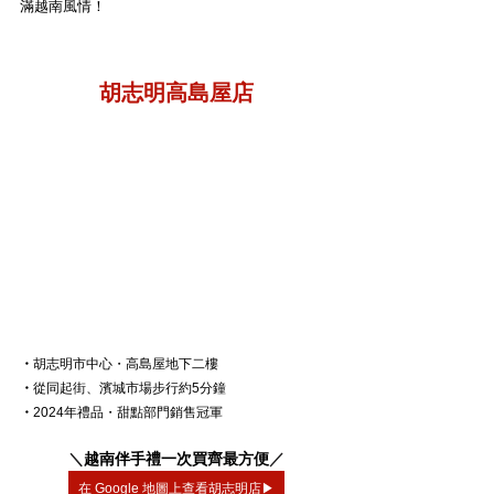
滿越南風情！
胡志明高島屋店
・
胡志明市中心・高島屋地下二樓
・
從同起街、濱城市場步行約5分鐘
・
2024年禮品・甜點部門銷售冠軍
＼
越南伴手禮一次買齊最方便
／
在 Google 地圖上查看胡志明店▶