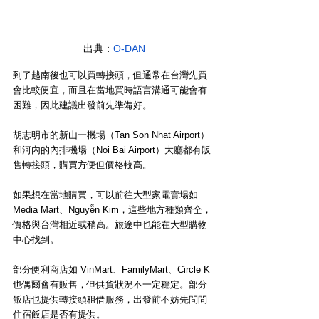
出典：
O-DAN
到了越南後也可以買轉接頭，但通常在台灣先買
會比較便宜，而且在當地買時語言溝通可能會有
困難，因此建議出發前先準備好。
胡志明市的新山一機場（Tan Son Nhat Airport）
和河內的內排機場（Noi Bai Airport）大廳都有販
售轉接頭，購買方便但價格較高。
如果想在當地購買，可以前往大型家電賣場如 
Media Mart、Nguyễn Kim，這些地方種類齊全，
價格與台灣相近或稍高。旅途中也能在大型購物
中心找到。
部分便利商店如 VinMart、FamilyMart、Circle K 
也偶爾會有販售，但供貨狀況不一定穩定。部分
飯店也提供轉接頭租借服務，出發前不妨先問問
住宿飯店是否有提供。