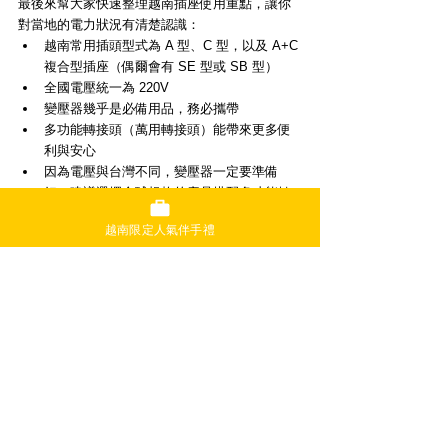
最後來幫大家快速整理越南插座使用重點，讓你
對當地的電力狀況有清楚認識：
越南常用插頭型式為 A 型、C 型，以及 A+C 
複合型插座（偶爾會有 SE 型或 SB 型）
全國電壓統一為 220V
變壓器幾乎是必備用品，務必攜帶
多功能轉接頭（萬用轉接頭）能帶來更多便
利與安心
因為電壓與台灣不同，變壓器一定要準備
好，建議選擇全球規格的產品搭配多功能轉
接頭，這樣無論去哪個國家都好用
越南限定人氣伴手禮
如果是第一次到越南旅行，以下物品準備齊全，
插座電力問題就能輕鬆搞定：
變壓器
轉接頭（多功能萬用型更推薦）
支援高電壓的延長線或排插
支援全球規格的行動電源（手機外接電池）
尤其是在飯店裡，有時候不容易找到插座位置，
攜帶延長線或排插會更方便。另外，越南觀光時
常會使用手機叫車或導航，行動電源更是不可或
缺的好幫手。準備好這些，讓你的越南旅程更加
舒適又安心！