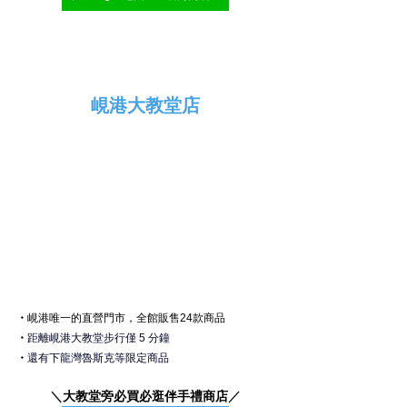
峴港大教堂店
・
峴港
唯一的直營門市，全館販售24款商品
・
距離峴港大教堂步行僅 5 分鐘
・
還有下龍灣魯斯克等限定商品
＼
大教堂旁必買必逛伴手禮商店
／