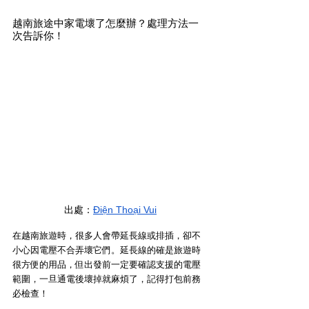
越南旅途中家電壞了怎麼辦？處理方法一
次告訴你！
出處：
Điện Thoại Vui
在越南旅遊時，很多人會帶延長線或排插，卻不
小心因電壓不合弄壞它們。延長線的確是旅遊時
很方便的用品，但出發前一定要確認支援的電壓
範圍，一旦通電後壞掉就麻煩了，記得打包前務
必檢查！