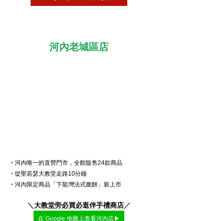
河內老城區店
・
河內唯一的直營門市，全館販售24款商品
・
從聖若瑟大教堂走路10分鐘
・
河內限定商品「下龍灣法式脆餅」新上市
＼
大教堂旁必買必逛伴手禮商店
／
在 Google 地圖上查看河內店▶