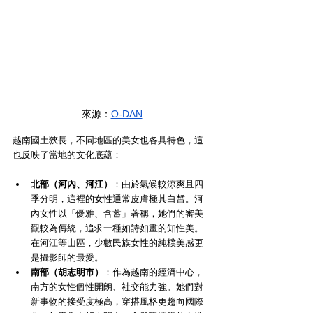
來源：
O-DAN
越南國土狹長，不同地區的美女也各具特色，這
也反映了當地的文化底蘊：
北部（河內、河江）
：由於氣候較涼爽且四
季分明，這裡的女性通常皮膚極其白皙。河
內女性以「優雅、含蓄」著稱，她們的審美
觀較為傳統，追求一種如詩如畫的知性美。
在河江等山區，少數民族女性的純樸美感更
是攝影師的最愛。
南部（胡志明市）
：作為越南的經濟中心，
南方的女性個性開朗、社交能力強。她們對
新事物的接受度極高，穿搭風格更趨向國際