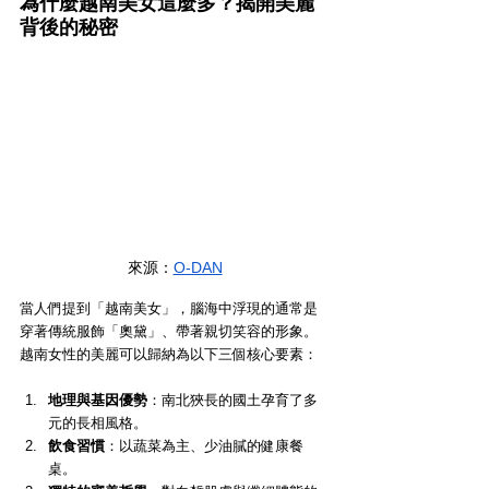
為什麼越南美女這麼多？揭開美麗
背後的秘密
來源：
O-DAN
當人們提到「越南美女」，腦海中浮現的通常是
穿著傳統服飾「奧黛」、帶著親切笑容的形象。
越南女性的美麗可以歸納為以下三個核心要素：
地理與基因優勢
：南北狹長的國土孕育了多
元的長相風格。
飲食習慣
：以蔬菜為主、少油膩的健康餐
桌。