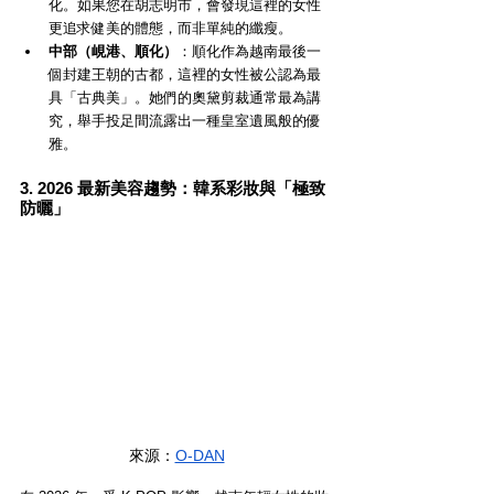
化。如果您在胡志明市，會發現這裡的女性
更追求健美的體態，而非單純的纖瘦。
中部（峴港、順化）
：順化作為越南最後一
個封建王朝的古都，這裡的女性被公認為最
具「古典美」。她們的奧黛剪裁通常最為講
究，舉手投足間流露出一種皇室遺風般的優
雅。
3. 2026 最新美容趨勢：韓系彩妝與「極致
防曬」
來源：
O-DAN