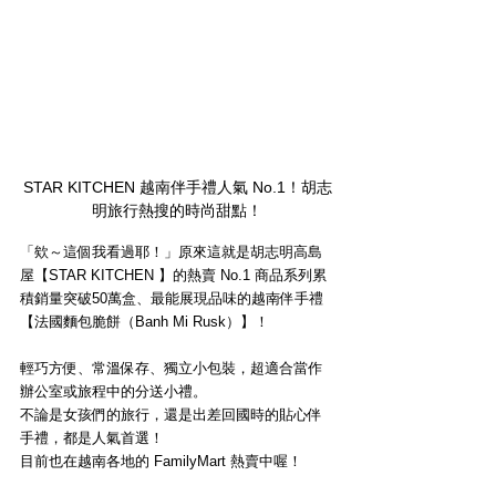
STAR KITCHEN 越南伴手禮人氣 No.1！胡志
明旅行熱搜的時尚甜點！
「欸～這個我看過耶！」原來這就是胡志明高島
屋【STAR KITCHEN 】的熱賣 No.1 商品系列累
積銷量突破50萬盒、最能展現品味的越南伴手禮
【法國麵包脆餅（Banh Mi Rusk）】！
輕巧方便、常溫保存、獨立小包裝，超適合當作
辦公室或旅程中的分送小禮。
不論是女孩們的旅行，還是出差回國時的貼心伴
手禮，都是人氣首選！
目前也在越南各地的 FamilyMart 熱賣中喔！