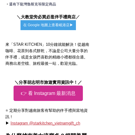
・
還有下龍灣魯斯克等限定商品
＼
大教堂旁必買必逛伴手禮商店
／
在 Google 地圖上查看峴港店▶
來「STAR KITCHEN」10分鐘就能解決！從越南
咖啡、花茶到各式餅乾，不論是公司大量分享的
伴手禮，或是女孩們喜歡的精緻小禮都很合適。
商務出差空檔、旅程最後一站，歡迎光臨。
＼分享胡志明市旅遊實用資訊中！／
👉 看 Instagram 最新消息
⭐️ 定期分享對越南旅客有幫助的伴手禮與當地資
訊！
▶ 
Instagram @starkitchen_vietnamgift_ch