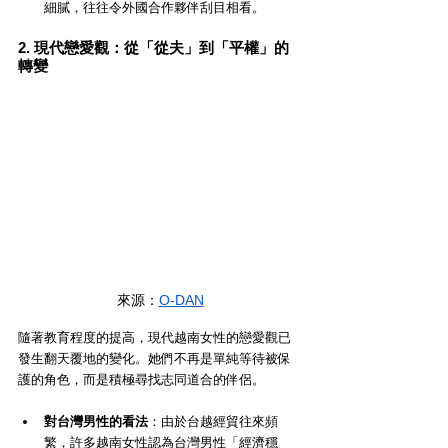
細膩，往往令外國合作夥伴刮目相看。
2. 現代戀愛觀：從「從夫」到「平權」的
轉變
來源：
O-DAN
隨著教育程度的提高，現代越南女性的戀愛觀已
發生翻天覆地的變化。她們不再是單純等待被保
護的角色，而是積極尋找志同道合的伴侶。
對台灣男性的看法
：由於台越經貿往來頻
繁，許多越南女性認為台灣男性「經濟穩