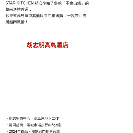
STAR KITCHEN 精心準備了多款「不會出錯」的
越南送禮首選，
歡迎來高島屋或其他販售門市選購，一次帶回滿
滿越南風情！
胡志明高島屋店
・
胡志明市中心・高島屋地下二樓
・
從同起街、濱城市場步行約5分鐘
・
2024年禮品・甜點部門銷售冠軍