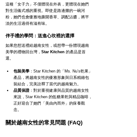
這種「女子力」不僅體現在外表，更體現在她們
對生活儀式感的重視。即使是路邊攤的一碗河
粉，她們也會優雅地撕開香草、調配沾醬，將平
淡的生活過得有滋有味。
伴手禮的學問：送進心坎裡的選擇
如果您想送禮給越南女性，或想帶一份體現越南
美學的禮物回台灣，
Star Kitchen
 的產品是首
選。
包裝美學
：Star Kitchen 的「Ms. Nu’s乾果」
產品，將越南女性的優雅形象與日系精緻包
裝結合，完美詮釋了當代的越南魅力。
品質保證
：對於重視健康與品質的越南女性
來說，Star Kitchen 的低糖果乾與精品咖啡，
正好迎合了她們「美由內而外」的保養觀
念。
關於越南女性的常見問題 (FAQ)