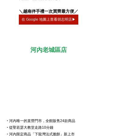
＼
越南伴手禮一次買齊最方便
／
在 Google 地圖上查看胡志明店▶
河內老城區店
・
河內唯一的直營門市，全館販售24款商品
・
從聖若瑟大教堂走路10分鐘
・
河內限定商品「下龍灣法式脆餅」新上市