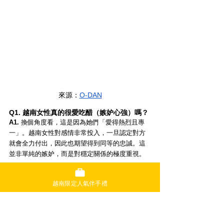
來源：
O-DAN
Q1. 越南女性真的很愛吃醋（嫉妒心強）嗎？
A1.
 換個角度看，這是因為她們「愛得熱烈且專
一」。越南女性對感情非常投入，一旦認定對方
就會全力付出，因此也期望得到同等的忠誠。這
並非單純的嫉妒，而是對穩定關係的極度重視。
Q2. 為什麼越南女生看起來都比實際年齡年
輕？ 
越南限定人氣伴手禮
A2.
 這要歸功於她們長年攝取大量天然抗氧化劑
（香草與水果），加上濕潤的氣候與徹底的防曬
習慣。