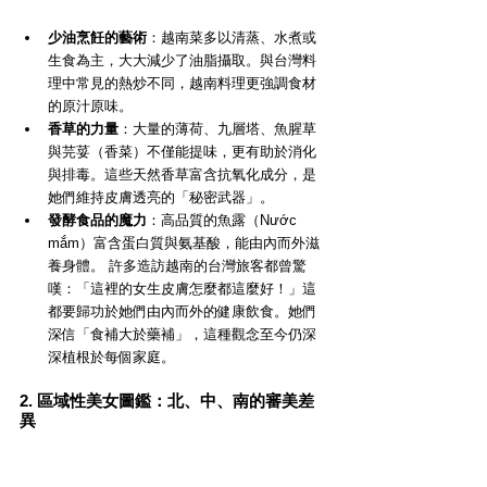
少油烹飪的藝術
：越南菜多以清蒸、水煮或
生食為主，大大減少了油脂攝取。與台灣料
理中常見的熱炒不同，越南料理更強調食材
的原汁原味。
香草的力量
：大量的薄荷、九層塔、魚腥草
與芫荽（香菜）不僅能提味，更有助於消化
與排毒。這些天然香草富含抗氧化成分，是
她們維持皮膚透亮的「秘密武器」。
發酵食品的魔力
：高品質的魚露（Nước 
mắm）富含蛋白質與氨基酸，能由內而外滋
養身體。 許多造訪越南的台灣旅客都曾驚
嘆：「這裡的女生皮膚怎麼都這麼好！」這
都要歸功於她們由內而外的健康飲食。她們
深信「食補大於藥補」，這種觀念至今仍深
深植根於每個家庭。
2. 區域性美女圖鑑：北、中、南的審美差
異