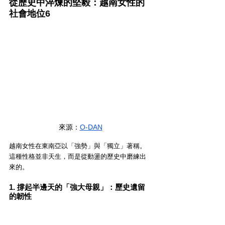
從歷史中淬煉的堅毅：越南女性的
社會地位6
來源：
O-DAN
越南女性在東南亞以「強勢」與「獨立」著稱。
這種性格並非天生，而是從動盪的歷史中磨練出
來的。
1. 撐起半邊天的「強大母親」：歷史遺留
的韌性