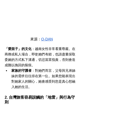
來源：
O-DAN
「愛面子」的文化
：越南女性非常看重尊嚴。在
商務或私人場合，即使她們有錯，也請盡量採取
委婉的方式私下溝通，切忌當眾指責，否則會造
成難以挽回的裂痕。
家族的守護者
：對她們而言，父母與兄弟姊
妹的需求往往排在第一位。如果您能表現出
對她家人的關心，她會感受到您是真心想融
入她的生活。
2. 台灣旅客容易誤觸的「地雷」與行為守
則