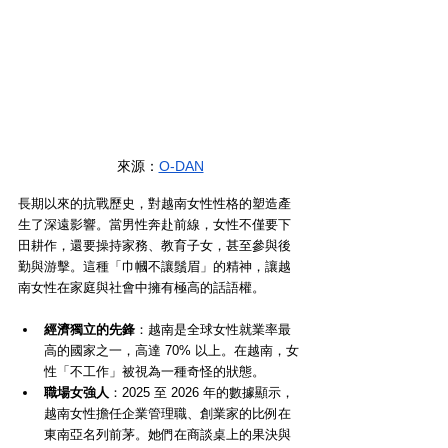
來源：
O-DAN
長期以來的抗戰歷史，對越南女性性格的塑造產
生了深遠影響。當男性奔赴前線，女性不僅要下
田耕作，還要操持家務、教育子女，甚至參與後
勤與游擊。這種「巾幗不讓鬚眉」的精神，讓越
南女性在家庭與社會中擁有極高的話語權。
經濟獨立的先鋒
：越南是全球女性就業率最
高的國家之一，高達 70% 以上。在越南，女
性「不工作」被視為一種奇怪的狀態。
職場女強人
：2025 至 2026 年的數據顯示，
越南女性擔任企業管理職、創業家的比例在
東南亞名列前茅。她們在商談桌上的果決與