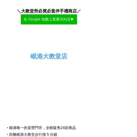
＼
大教堂旁必買必逛伴手禮商店
／
在 Google 地圖上查看河內店▶
峴港大教堂店
・
峴港
唯一的直營門市，全館販售24款商品
・
距離峴港大教堂步行僅 5 分鐘