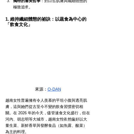
獨特的審美哲學
：對白皙肌膚與纖細體態的
極致追求。
1. 維持纖細體態的祕訣：以蔬食為中心的
「飲食文化」
來源：
O-DAN
越南女性普遍擁有令人羨慕的平坦小腹與透亮肌
膚，這與她們從古至今不變的飲食習慣密切相
關。在 2026 年的今天，儘管速食文化盛行，但在
河內、胡志明等大城市，越南女性依然偏好以大
量生菜、新鮮香草與發酵食品（如魚露、酸菜）
為主的料理。