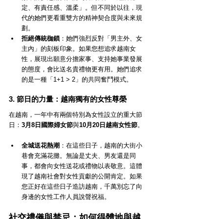
定、有責任感、溫柔」。但不同於以往，現
代的她們更看重雙方的精神契合度與未來規
劃。
拒絕傳統枷鎖
：她們強烈反對「男主外、女
主內」的刻板印象。如果您想追求越南女
性，展現出願意分擔家事、支持她事業發展
的態度，會比送名貴禮物更有用。她們追求
的是一種「1+1 > 2」的共同奮鬥模式。
3. 節日的力量：越南獨有的女性尊榮
在越南，一年中有兩個特別為女性設立的重大節
日：
3月8日國際婦女節
與
10月20日越南女性節
。
全城送花熱潮
：在這些日子，越南的大街小
巷會充滿花攤。無論是丈夫、男友還是同
事，都會向女性送花或禮物以表敬意。這體
現了越南社會對女性貢獻的公開肯定。如果
您正好在這些日子造訪越南，千萬別忘了向
身邊的女性工作人員說聲祝福。
社交禮儀與禁忌：如何得體地與越