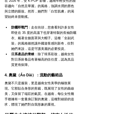
在 2026 年，受 K-POP 影響，越南年輕女性的妝
容趨向「自然且華麗」的風格，強調水潤的唇色
與立體的眼妝。然而，她們對「白皙肌膚」的渴
望始終未曾動搖。
防曬即戰鬥
：走在街頭，您會看到許多女性
即使在 35 度的高溫下也穿著特製的長袖防曬
衣、戴著全臉面罩與大帽子。這種「全副武
裝」的風格雖然讓外國遊客感到新奇，但對
她們來說，這是守護美麗的必要投資。
日系產品的青睞
：除了韓系彩妝，越南女性
對日系保養品有著極高的信任度，認為其品
質更有保障。
4. 奧黛（Áo Dài）：流動的藝術品
奧黛不只是服裝，更是越南女性美學的極致展
現。它那貼合身形的剪裁，既展現了女性的曲線
美，又保留了端莊的氣質。在越南，每位女性幾
乎都擁有一套量身訂製的奧黛，這種對細節的追
求，體現了她們對自我形象的重視。