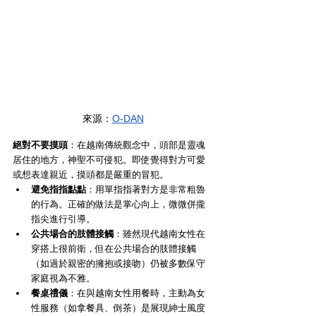
來源：
O-DAN
絕對不要摸頭
：在越南傳統觀念中，頭部是靈魂
居住的地方，神聖不可侵犯。即使覺得對方可愛
或想表達親近，摸頭都是嚴重的冒犯。
避免指指點點
：用單指指著對方是非常粗魯
的行為。正確的做法是掌心向上，微微併攏
指尖進行引導。
公共場合的肢體接觸
：雖然現代越南女性在
穿搭上很前衛，但在公共場合的肢體接觸
（如過於親密的擁抱或接吻）仍被多數保守
家庭視為不雅。
餐桌禮儀
：在與越南女性用餐時，主動為女
性服務（如拿餐具、倒茶）是展現紳士風度