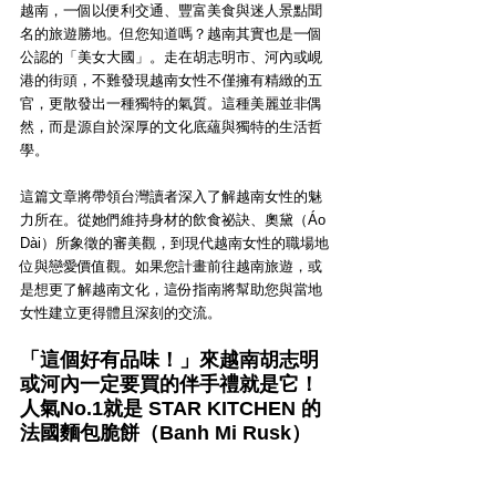
越南，一個以便利交通、豐富美食與迷人景點聞
名的旅遊勝地。但您知道嗎？越南其實也是一個
公認的「美女大國」。走在胡志明市、河內或峴
港的街頭，不難發現越南女性不僅擁有精緻的五
官，更散發出一種獨特的氣質。這種美麗並非偶
然，而是源自於深厚的文化底蘊與獨特的生活哲
學。
這篇文章將帶領台灣讀者深入了解越南女性的魅
力所在。從她們維持身材的飲食祕訣、奧黛（Áo 
Dài）所象徵的審美觀，到現代越南女性的職場地
位與戀愛價值觀。如果您計畫前往越南旅遊，或
是想更了解越南文化，這份指南將幫助您與當地
女性建立更得體且深刻的交流。
「這個好有品味！」來越南胡志明
或河內一定要買的伴手禮就是它！
人氣No.1就是 STAR KITCHEN 的
法國麵包脆餅（Banh Mi Rusk）