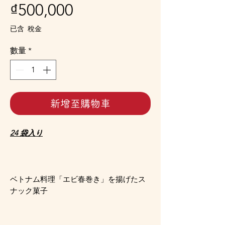
價
₫500,000
格
已含 稅金
數量
*
新增至購物車
24 袋入り
ベトナム料理「エビ春巻き」を揚げたス
ナック菓子