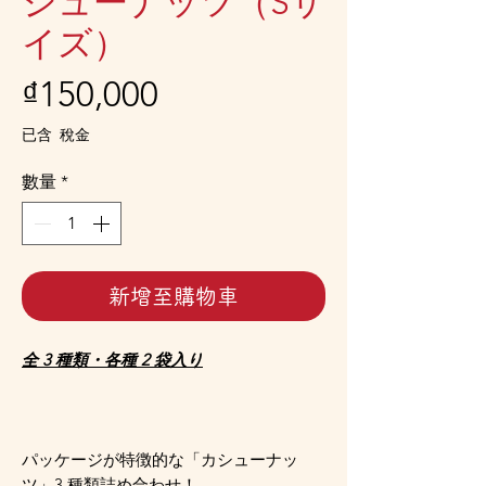
シューナッツ（Sサ
イズ）
價
₫150,000
格
已含 稅金
數量
*
新增至購物車
全 3 種類・各種 2 袋入り
パッケージが特徴的な「カシューナッ
ツ」3 種類詰め合わせ！