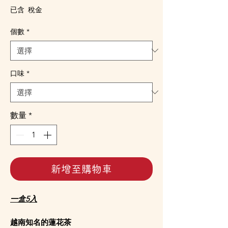
格
已含 稅金
個數
*
口味
*
數量
*
新增至購物車
一盒5入
越南知名的蓮花茶