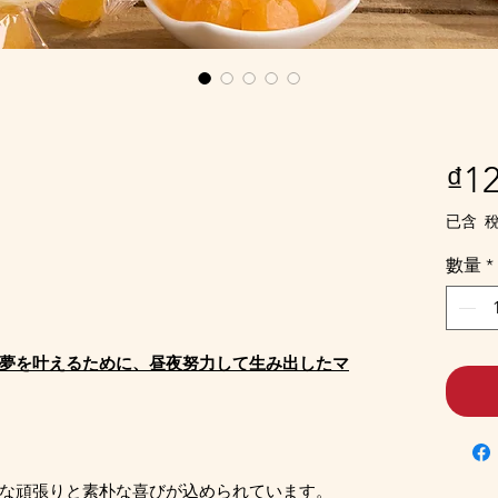
₫12
已含 
數量
*
夢を叶えるために、昼夜努力して生み出したマ
な頑張りと素朴な喜びが込められています。