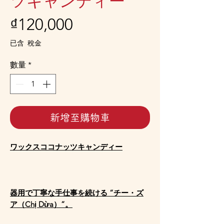
ツキャンディー
價
₫120,000
格
已含 稅金
數量
*
新增至購物車
ワックスココナッツキャンディー
器用で丁寧な手仕事を続ける “チー・ズ
ア（Chị Dừa）”。